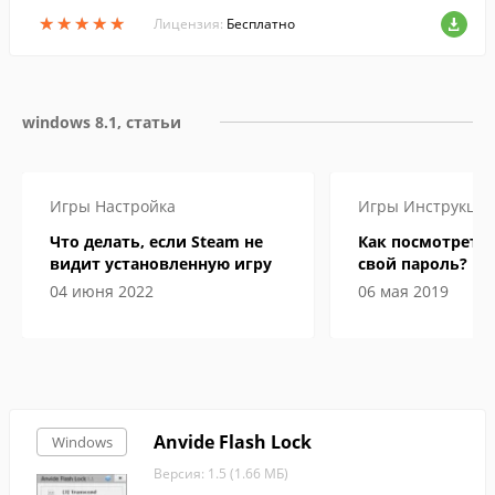
★
★
★
★
★
★
★
★
★
★
Лицензия:
Бесплатно
windows 8.1, статьи
Игры
Настройка
Игры
Инструкци
Что делать, если Steam не
Как посмотреть 
видит установленную игру
свой пароль?
04 июня 2022
06 мая 2019
Anvide Flash Lock
Windows
Версия: 1.5 (1.66 МБ)