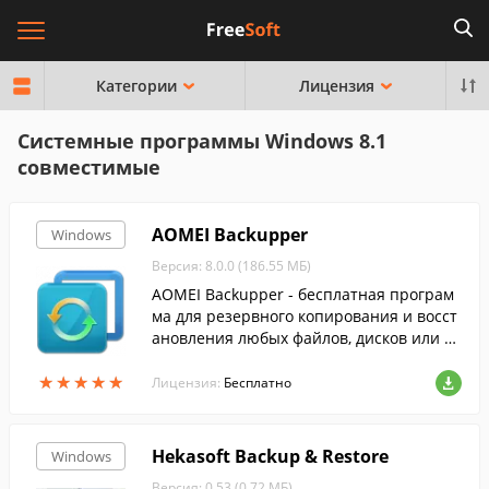
Категории
Лицензия
Системные программы Windows 8.1
совместимые
AOMEI Backupper
Windows
Версия: 8.0.0 (186.55 МБ)
AOMEI Backupper - бесплатная програм
ма для резервного копирования и восст
ановления любых файлов, дисков или р
азделов.
★
★
★
★
★
★
★
★
★
★
Лицензия:
Бесплатно
Hekasoft Backup & Restore
Windows
Версия: 0.53 (0.72 МБ)