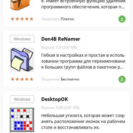
е. Имеет встроенную функцию удаления
программного обеспечения, которая по
зволяет производить полное удаление п
★
★
★
★
★
★
★
★
★
★
рограмм без остатков....
Лицензия:
Платно
Den4B ReNamer
Windows
Версия: 7.3 (3.87 МБ)
Гибкая в настройках и простая в исполь
зовании программа для переименовани
я больших групп файлов в пакетном реж
име....
★
★
★
★
★
★
★
★
★
★
Лицензия:
Бесплатно
DesktopOK
Windows
Версия: 9.88 (0.81 МБ)
Небольшая утилита, которая может сохр
анять расположение иконок на рабочем
столе и восстанавливать их.