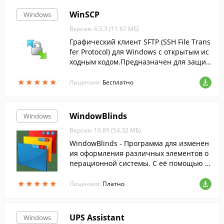
WinSCP
Windows
Версия: 6.5.3 (11.67 МБ)
Графический клиент SFTP (SSH File Trans
fer Protocol) для Windows с открытым ис
ходным кодом.Предназначен для защи
щённого копирования файлов между ко
★
★
★
★
★
★
★
★
★
★
мпьютером и серверами....
Лицензия:
Бесплатно
WindowBlinds
Windows
Версия: 10.89 (54.32 МБ)
WindowBlinds - Программа для изменен
ия оформления различных элементов о
перационной системы. С её помощью м
ожно изменить вид рабочего стола, наст
★
★
★
★
★
★
★
★
★
★
роить тему оформления и многое друго
Лицензия:
Платно
е.
UPS Assistant
Windows