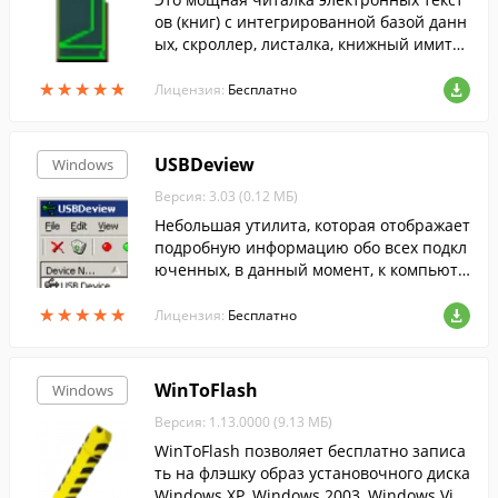
ов (книг) с интегрированной базой данн
ых, скроллер, листалка, книжный имитат
ор с поддержкой скинов. Также умеет со
★
★
★
★
★
★
★
★
★
★
здавать MP3, видео книги и слайдшоу....
Лицензия:
Бесплатно
USBDeview
Windows
Версия: 3.03 (0.12 МБ)
Небольшая утилита, которая отображает
подробную информацию обо всех подкл
юченных, в данный момент, к компьюте
ру USB-устройствах.
★
★
★
★
★
★
★
★
★
★
Лицензия:
Бесплатно
WinToFlash
Windows
Версия: 1.13.0000 (9.13 МБ)
WinToFlash позволяет бесплатно записа
ть на флэшку образ установочного диска
Windows XP, Windows 2003, Windows Vist