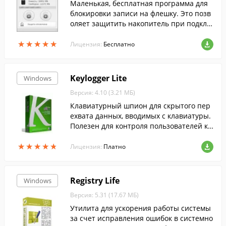
Маленькая, бесплатная программа для
блокировки записи на флешку. Это позв
оляет защитить накопитель при подклю
чении к заражённому вирусом компьют
★
★
★
★
★
★
★
★
★
★
еру. Программа проста и легка в исполь
Лицензия:
Бесплатно
зовании.
Keylogger Lite
Windows
Версия: 4.10 (3.21 МБ)
Клавиатурный шпион для скрытого пер
ехвата данных, вводимых с клавиатуры.
Полезен для контроля пользователей ко
мпьютера.
★
★
★
★
★
★
★
★
★
★
Лицензия:
Платно
Registry Life
Windows
Версия: 5.31 (17.67 МБ)
Утилита для ускорения работы системы
за счет исправления ошибок в системно