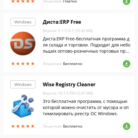
★
★
★
★
★
★
★
★
★
★
Лицензия:
Платно
Диста:ERP Free
Windows
Версия: 5.111.0.1 (35.43 МБ)
Диста:ERP Free-бесплатная программа д
ля склада и торговли. Подходит для небо
льших оптово-розничных торговых пре
дприятий, работающих в различных сф
★
★
★
★
★
★
★
★
★
★
ерах деятельности, в том числе в сфере
Лицензия:
Бесплатно
услуг.
Wise Registry Cleaner
Windows
Версия: 10.7.3.700 (5.87 МБ)
Это бесплатная программа, с помощью
которой можно очистить от мусора и оп
тимизировать реестр ОС Windows.
★
★
★
★
★
★
★
★
★
★
Лицензия:
Бесплатно