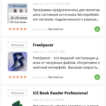
Версия: 2.4.2.114 (1.02 МБ)
Программа предназначена для монитор
инга состояния источника бесперебойн
ого питания, подключенного к компьют
еру через USB или COM-порт и поддерж
★
★
★
★
★
★
★
★
★
★
ивающего протокол Megatec.
Лицензия:
Бесплатно
FreeSpacer
Windows
Версия: v1.67 (0.81 МБ)
FreeSpacer - это мощный чистильщик д
иска от ненужных файлов. Интуитивно п
онятный интерфейс. Высокая скорость
поиска.
★
★
★
★
★
★
★
★
★
★
Лицензия:
Бесплатно
ICE Book Reader Professional
Windows
Версия: 9.6.4 (5.36 МБ)
Это мощная читалка электронных текст