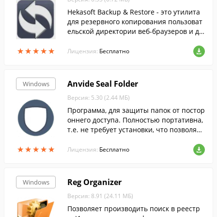
Hekasoft Backup & Restore - это утилита
для резервного копирования пользоват
ельской директории веб-браузеров и др
угих программ.
★
★
★
★
★
★
★
★
★
★
Лицензия:
Бесплатно
Anvide Seal Folder
Windows
Версия: 5.30 (2.44 МБ)
Программа, для защиты папок от постор
оннего доступа. Полностью портативна,
т.е. не требует установки, что позволяет
пользоваться ей на флешке.
★
★
★
★
★
★
★
★
★
★
Лицензия:
Бесплатно
Reg Organizer
Windows
Версия: 8.91 (24.11 МБ)
Позволяет производить поиск в реестр