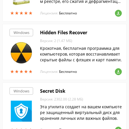
м реестре, его сжатия и дефрагментаци
ии. В отличие от похожих программ вып
★
★
★
★
★
★
★
★
★
★
олняет оптимизацию реестра до загрузк
Лицензия:
Бесплатно
и ...
Hidden Files Recover
Windows
Версия: 2 (1.47 МБ)
Крохотная, бесплатная программка для
компьютеров, которая восстанавливает
скрытые файлы с флэшек и карт памяти.
★
★
★
★
★
★
★
★
★
★
Лицензия:
Бесплатно
Secret Disk
Windows
Версия: 2302.00 (2.28 МБ)
Эта утилита создает на вашем компьюте
ре защищенный виртуальный диск для
хранения личных или важных файлов.