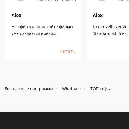
Alex
Alex
На официальном сайте фирмы
La nouvelle versio
уже раздается новая
Standard 4.0.6 est
бесплатная версия Standard
disponible sur le si
4.0.6.Прекрасно работает
la société. Elle fo
Читать
и,кстати, удаляется без
peut être supprim
проблем. Сам пробовал. Надо
problème. Je l'ai e
бы вывесить на сайте freeSOFT.
même. Il devrait êt
[:+5:]
le site Web de free
Бесплатные программы
Windows
ТОП софта