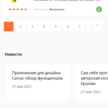
a, Windows 2008, Windows 7....
★
★
★
★
★
★
★
★
★
★
Лицензия:
Бесплатно
1
2
3
4
5
6
7
8
9
Новости
Приложение для дизайна
Сам себе прог
Canva: обзор функционала
авторская кол
Ершова
27 мая 2021
27 мая 2021