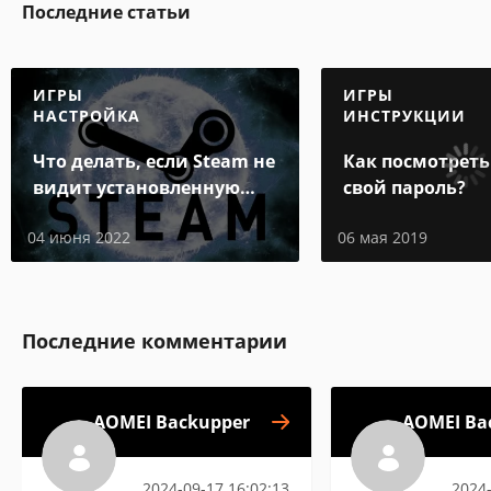
Последние статьи
ИГРЫ
ИГРЫ
НАСТРОЙКА
ИНСТРУКЦИИ
Что делать, если Steam не
Как посмотреть
видит установленную
свой пароль?
игру
04 июня 2022
06 мая 2019
Последние комментарии
AOMEI Backupper
AOMEI Ba
2024-09-17 16:02:13
2024-