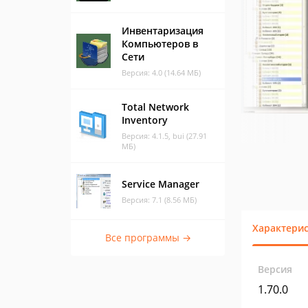
Инвентаризация
Компьютеров в
Сети
Версия: 4.0 (14.64 МБ)
Total Network
Inventory
Версия: 4.1.5, bui (27.91
МБ)
Service Manager
Версия: 7.1 (8.56 МБ)
Характери
Все программы →
Версия
1.70.0