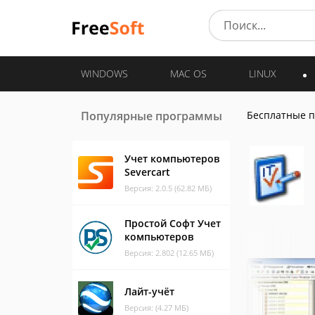
WINDOWS
MAC OS
LINUX
Популярные программы
Бесплатные 
Учет компьютеров
Severcart
Версия: 2.0.5 (62.82 МБ)
Простой Софт Учет
компьютеров
Версия: 2.802 (12.65 МБ)
Лайт-учёт
Версия: (4.27 МБ)