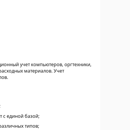
ационный учет компьютеров, оргтехники,
расходных материалов. Учет
лов.
;
 с единой базой;
различных типов;