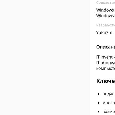
Совмести
Windows 
Windows 
Разработ
YuKoSoft
Описан
IT Inven
IT обору
компьюте
Ключе
подде
много
возмо