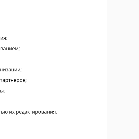
ия;
ованием;
низации;
партнеров;
ы;
ью их редактирования.