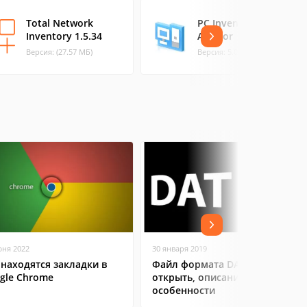
Total Network
PC Inventory
Inventory 1.5.34
Advisor
Версия: (27.57 МБ)
Версия: 5.0.167 (14.97 МБ)
юня 2022
30 января 2019
 находятся закладки в
Файл формата DAT: чем
gle Chrome
открыть, описание,
особенности