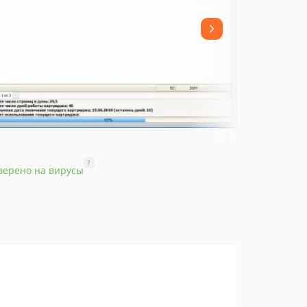
?
верено на вирусы