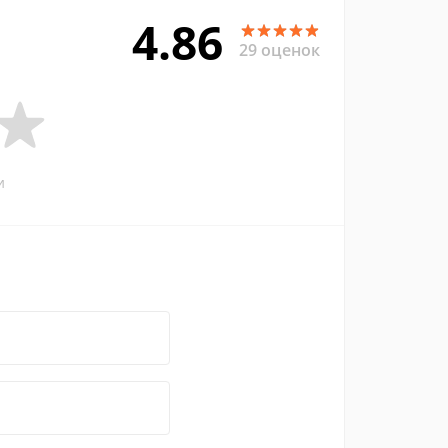
4.86
29 оценок
и