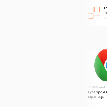
T
In
Ве
04 июня 2022
Гугл хром 
страницы