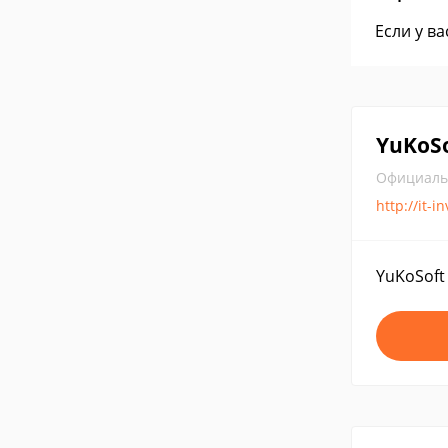
Если у в
YuKoSo
Официаль
http://it-i
YuKoSoft