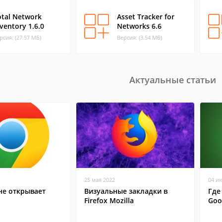
otal Network
Asset Tracker for
ventory 1.6.0
Networks 6.6
рсия: (27.57 МБ)
Версия: (3.54 МБ)
Актуальные статьи
25 мая 2022
04 и
не открывает
Визуальные закладки в
Где
Firefox Mozilla
Goo