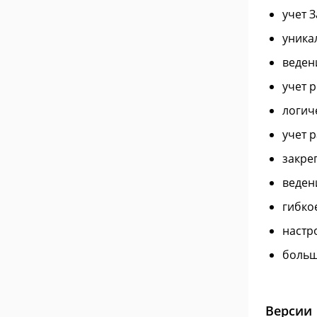
учет 
уника
веден
учет 
логич
учет 
закре
веден
гибко
настр
больш
Версии