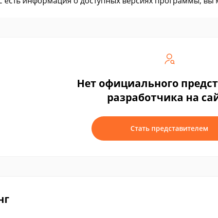
ас есть информация о доступных версиях программы, вы
Нет официального предс
разработчика на са
Стать представителем
нг