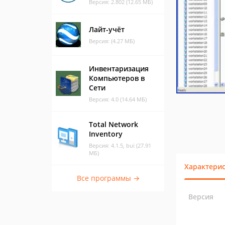
Версия: 2.802 (12.65 МБ)
Лайт-учёт
Версия: (4.27 МБ)
Инвентаризация
Компьютеров в
Сети
Версия: 4.0 (14.64 МБ)
Total Network
Inventory
Версия: 4.1.5, bui (27.91
МБ)
Характери
Все программы →
Версия