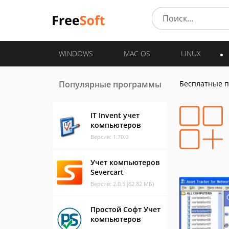
WINDOWS
MAC OS
LINUX
Популярные программы
Бесплатные 
IT Invent учет
компьютеров
Версия: 1.70.0
Учет компьютеров
Severcart
Версия: 2.0.5 (62.82 МБ)
Простой Софт Учет
компьютеров