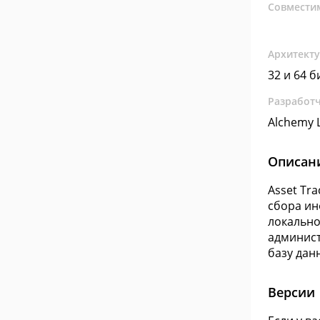
Совмести
Архитект
32 и 64 б
Разработ
Alchemy 
Описан
Asset Tr
сбора ин
локально
админист
базу дан
Версии