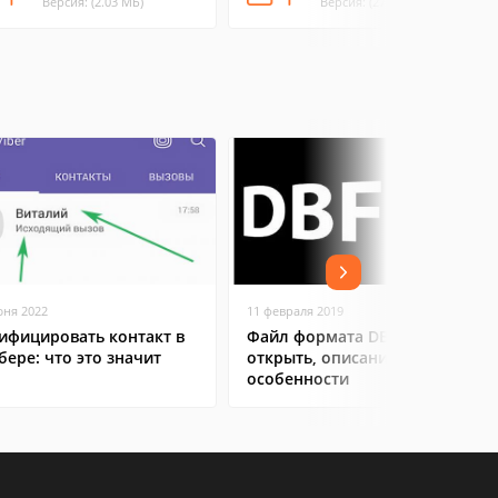
Версия: (2.03 МБ)
Версия: (27.57 МБ)
юня 2022
11 февраля 2019
ифицировать контакт в
Файл формата DBF: чем
бере: что это значит
открыть, описание,
особенности