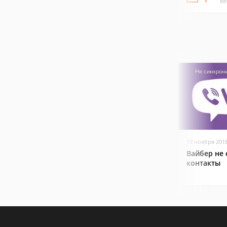
Ве
19 ноября 201
Вайбер не
контакты