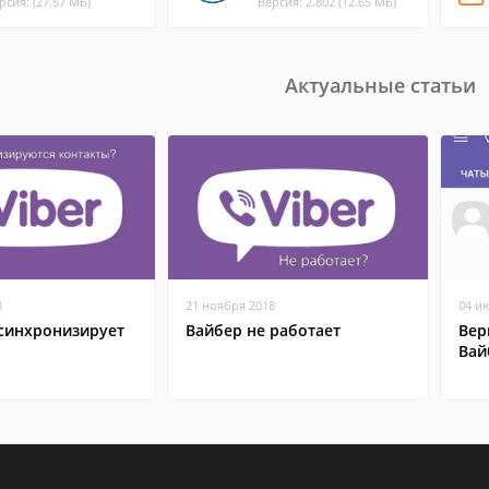
рсия: (27.57 МБ)
Версия: 2.802 (12.65 МБ)
Актуальные статьи
8
21 ноября 2018
04 и
 синхронизирует
Вайбер не работает
Вер
Вай