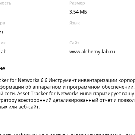
мость
Размер
3.54 МБ
ура
Язык
ит
чик
Сайт
Lab
www.alchemy-lab.ru
ие
acker for Networks 6.6 Инструмент инвентаризации корп
формации об аппаратном и программном обеспечении,
й сети. Asset Tracker for Networks инвентаризирует вашу
ратору всесторонний детализированный отчет и позволи
ных или веб-сайт.