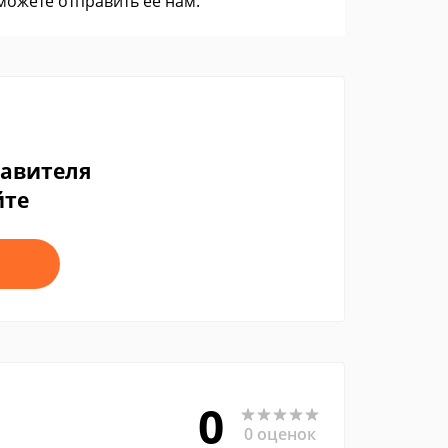
 можете
отправить ее нам
.
тавителя
йте
0
0 оценок