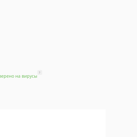
?
верено на вирусы