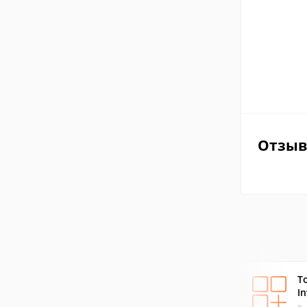
Отзы
T
In