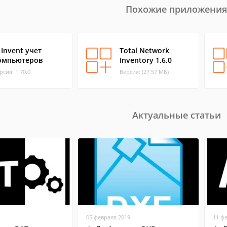
Похожие приложения
 Invent учет
Total Network
омпьютеров
Inventory 1.6.0
рсия: 1.70.0
Версия: (27.57 МБ)
Актуальные статьи
05 февраля 2019
11 ф