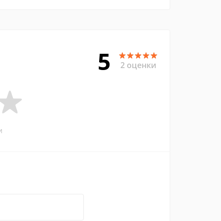
5
2 оценки
и