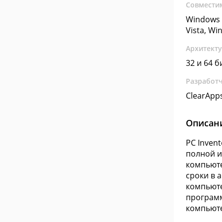
Совмести
Windows 
Vista, Wi
Архитект
32 и 64 б
Разработ
ClearApp
Описан
PC Inven
полной 
компьюте
сроки в 
компьюте
программ
компьюте