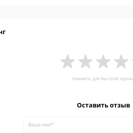
нг
Нажмите, для быстрой оценк
Оставить отзыв
Ваше имя*