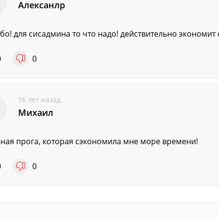
Алексанлр
бо! для сисадмина то что надо! действительно экономит
0
0
16 лет назад
Михаил
ная прога, которая сэкономила мне море времени!
0
0