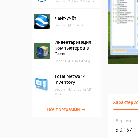
Версия: 2.802 (12.65 МБ)
Лайт-учёт
Версия: (4.27 МБ)
Инвентаризация
Компьютеров в
Сети
Версия: 4.0 (14.64 МБ)
Total Network
Inventory
Версия: 4.1.5, bui (27.91
МБ)
Характери
Все программы →
Версия
5.0.167