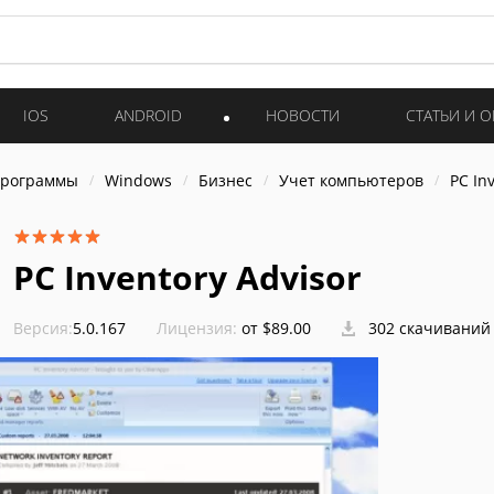
IOS
ANDROID
НОВОСТИ
СТАТЬИ И 
программы
Windows
Бизнес
Учет компьютеров
PC In
PC Inventory Advisor
Версия:
5.0.167
Лицензия:
от $89.00
302 скачиваний