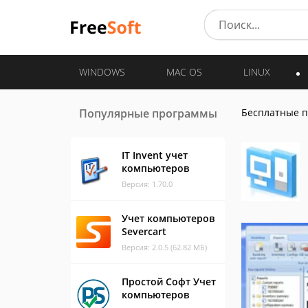
WINDOWS
MAC OS
LINUX
Популярные программы
Бесплатные 
IT Invent учет
компьютеров
Версия: 1.70.0
Учет компьютеров
Severcart
Версия: 2.0.5 (62.82 МБ)
Простой Софт Учет
компьютеров