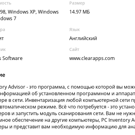
мость
Размер
98, Windows XP, Windows
14.97 МБ
ndows 7
ура
Язык
ит
Английский
чик
Сайт
s Software
www.clearapps.com
ие
tory Advisor - это программа, с помощью которой вы мож
информацией об установленном программном и аппарат
ре в сети. Инвентаризация любой компьютерной сети п
автоматическом режиме. Всё что потребуется - это устано
ров и запустить модуль сканирования сети. Вам не нуж
ное обеспечение на другие компьютеры, PC Inventory A
ры и представит вам необходимую информацию для ана