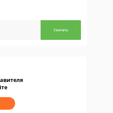
Скачать
тавителя
йте