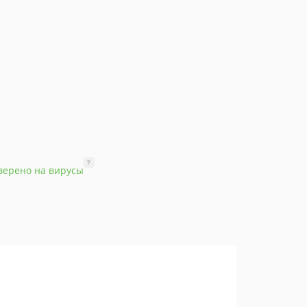
?
верено на вирусы