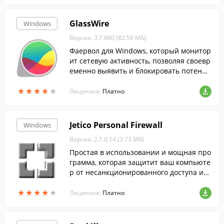
у при работе с локальными или глобаль
ными сетями, например Интернет.
GlassWire
Windows
Версия: 3.7.880 (82.58 МБ)
Фаервол для Windows, который монитор
ит сетевую активность, позволяя своевр
еменно выявить и блокировать потенци
альные угрозы.
★
★
★
★
★
★
★
★
★
★
Лицензия:
Платно
Jetico Personal Firewall
Windows
Версия: 2.1.0.14 (3.73 МБ)
Простая в использовании и мощная про
грамма, которая защитит ваш компьюте
р от несанкционированного доступа из
вне и вредоносных программ.
★
★
★
★
★
★
★
★
★
★
Лицензия:
Платно