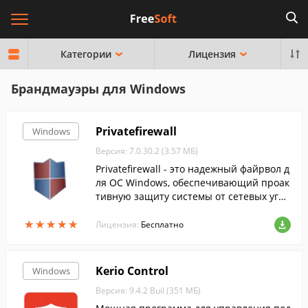
Категории
Лицензия
Брандмауэры для Windows
Privatefirewall
Windows
Версия: 7.0.30.2 (3.57 МБ)
Privatefirewall - это надежный файрвол д
ля ОС Windows, обеспечивающий проак
тивную защиту системы от сетевых угро
з и вредоносных приложений.
★
★
★
★
★
★
★
★
★
★
Лицензия:
Бесплатно
Kerio Control
Windows
Версия: 9.4.2 Buil (351 МБ)