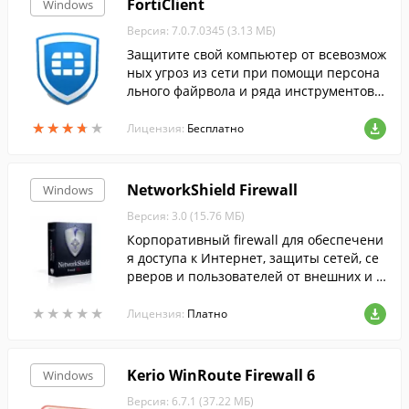
FortiClient
Windows
Версия: 7.0.7.0345 (3.13 МБ)
Защитите свой компьютер от всевозмож
ных угроз из сети при помощи персона
льного файрвола и ряда инструментов д
ля защиты от вирусов, шпионского ПО, в
★
★
★
★
★
★
★
★
★
★
строенных в эту программу.
Лицензия:
Бесплатно
NetworkShield Firewall
Windows
Версия: 3.0 (15.76 МБ)
Корпоративный firewall для обеспечени
я доступа к Интернет, защиты сетей, се
рверов и пользователей от внешних и в
нутренних атак, система учета трафика
★
★
★
★
★
★
★
★
★
★
на основе правил, понятный и логичны
Лицензия:
Платно
й подход к настройке сети и т.д.
Kerio WinRoute Firewall 6
Windows
Версия: 6.7.1 (37.22 МБ)