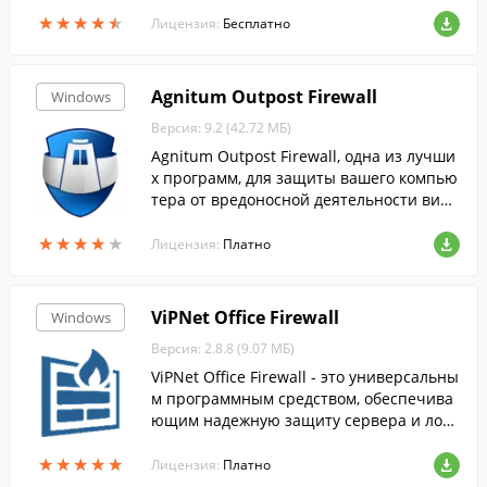
ских программ, кейлоггеров и других угр
★
★
★
★
★
★
★
★
★
★
оз, распространённых в современном И
Лицензия:
Бесплатно
нтернете.
Agnitum Outpost Firewall
Windows
Версия: 9.2 (42.72 МБ)
Agnitum Outpost Firewall, одна из лучши
х программ, для защиты вашего компью
тера от вредоносной деятельности виру
сов и хакеров в сети.
★
★
★
★
★
★
★
★
★
★
Лицензия:
Платно
ViPNet Office Firewall
Windows
Версия: 2.8.8 (9.07 МБ)
ViPNet Office Firewall - это универсальны
м программным средством, обеспечива
ющим надежную защиту сервера и лока
льной сети от несанкционированного д
★
★
★
★
★
★
★
★
★
★
оступа к различным информационным
Лицензия:
Платно
и аппаратным ресурсам по IP - протокол