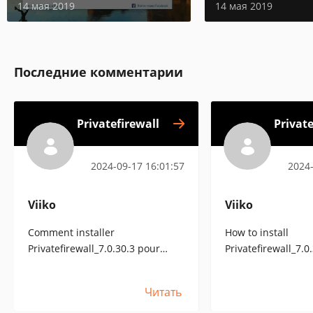
14 мая 2019
14 мая 2019
Последние комментарии
Privatefirewall
Private
2024-09-17 16:01:57
2024-
Viiko
Viiko
Comment installer
How to install
Privatefirewall_7.0.30.3 pour
Privatefirewall_7.0.
WINDOWS 10 ! Comment
WINDOWS 10! How t
russifier ? Je laisserais bien un
would leave a direc
Читать
lien direct ici, mais c'est interdit,
but forbidden, if 
si vous avez une page Vkontakte,
in Vkontakte, go to