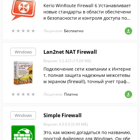
Kerio WinRoute Firewall 6 Устанавливает
новые стандарты в области обеспечени
я безопасности и контроля доступа поль
зователей. Разработанный для использо
★
★
★
★
★
★
★
★
★
★
вания в корпоративных сетях, ...
Лицензия:
Бесплатно
Lan2net NAT Firewall
Windows
Версия: 3.2.425 (15.69 МБ)
Подключение сети компании к Интерне
т, полная защита надежным межсетевы
м экраном (firewall), точный учет трафик
а пользователей, фильтрация посещаем
★
★
★
★
★
★
★
★
★
★
ых сайтов, интуитивно понятный и прос
Лицензия:
Платно
той интерфейс на русском языке.
Simple Firewall
Windows
Версия: 4.0.0.0 (0.99 МБ)
Это, как можно догадаться по названию,
простой файервол для Windows. Он обе