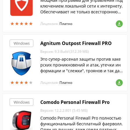
Мощная программа для управления под
ключением локальной сети к интернету.
Обеспечивает не только всестороннюю
защиту, но и полное управление. Включ
★
★
★
★
★
★
★
★
★
★
ает разнообразные фильтры, прокси, ра
Лицензия:
Платно
боту по расписанию, полное управлени
е пользователями, поддержка VoIP и UPn
P, удаленное администрирование.
Agnitum Outpost Firewall PRO
Windows
Версия: 9.3 Build (312.39 МБ)
Это супер-арсенал защиты против хаке
рских проникновений и атак, утечки ин
формации и "слежки", троянов и так дал
ее....
★
★
★
★
★
★
★
★
★
★
Лицензия:
Платно
Comodo Personal Firewall Pro
Windows
Версия: 12.2.2.801 (5.45 МБ)
Comodo Personal Firewall Pro полностью
функциональный бесплатный фаерволл.
Один из лучших, даже среди платных. Л