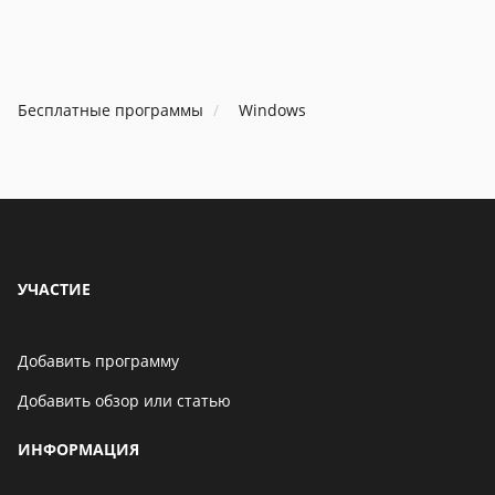
allez-y et en haut de la
top of the search t
recherche tapez -
Privatefirewall_7.0.
Privatefirewall_7.0.30.3 pour
WINDOWS 10, there
WINDOWS 10, il y aura des
details.
Бесплатные программы
Windows
détails.
УЧАСТИЕ
Добавить программу
Добавить обзор или статью
ИНФОРМАЦИЯ