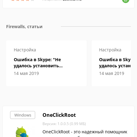
Firewalls, статьи
Настройка
Настройка
Ошибка в Skype: "Не
Ошибка в Skype:
удалось установить
удалось установ
соединение". Что делать?
соединение". Чт
14 мая 2019
14 мая 2019
OneClickRoot
Windows
Версия: 1.0.0.5 (0.99 МБ)
OneClickRoot - это надежный помощник