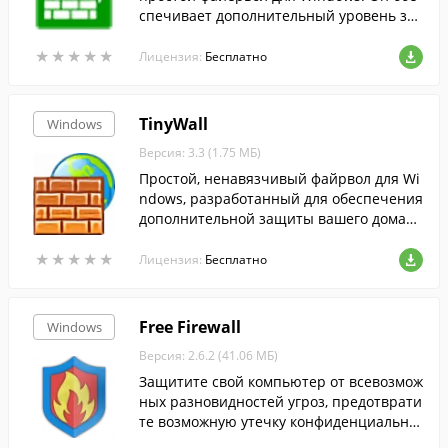
спечивает дополнительный уровень за
щиты компьютера от сетевых угроз.
★
★
★
★
★
★
★
★
★
★
Лицензия:
Бесплатно
TinyWall
Windows
Версия: 3.3 (1.75 МБ)
Простой, ненавязчивый файрвол для Wi
ndows, разработанный для обеспечения
дополнительной защиты вашего домаш
него компьютера.
★
★
★
★
★
★
★
★
★
★
Лицензия:
Бесплатно
Free Firewall
Windows
Версия: 2.6.2 (41.06 МБ)
Защитите свой компьютер от всевозмож
ных разновидностей угроз, предотврати
те возможную утечку конфиденциальны
х данных.