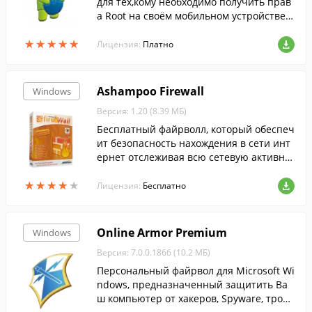
для тех,кому необходимо получить прав
а Root на своём мобильном устройстве п
од управлением Android. Позволяет вып
★
★
★
★
★
★
★
★
★
★
олнить все необходимые действия в ком
Лицензия:
Платно
пьютера.
Ashampoo Firewall
Windows
Версия: 1.20 (8.39 МБ)
Бесплатный файрволл, который обеспеч
ит безопасность нахождения в сети инт
ернет отслеживая всю сетевую активно
сть и контролируя доступ всевозможных
★
★
★
★
★
★
★
★
★
★
приложений.
Лицензия:
Бесплатно
Online Armor Premium
Windows
Версия: 7.0.0.1866 (10.2 МБ)
Персональный файрвол для Microsoft Wi
ndows, предназначенный защитить Ва
ш компьютер от хакеров, Spyware, троян