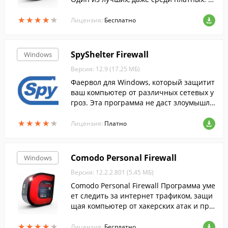
идер, по так называемым, Leak тестам.
★
★
★
★
★
★
★
★
★
★
Фаерволл, которы...
Лицензия:
Бесплатно
SpyShelter Firewall
Windows
Версия: 12.9 (17.25 МБ)
Фаервол для Windows, который защитит
ваш компьютер от различных сетевых у
гроз. Эта программа не даст злоумышле
нникам подключиться к вашему компью
★
★
★
★
★
★
★
★
★
★
теру.
Лицензия:
Платно
Comodo Personal Firewall
Windows
Версия: 12.2.2.801 (5.45 МБ)
Comodo Personal Firewall Программа уме
ет следить за интернет трафиком, защи
щая компьютер от хакерских атак и про
никновений извне.
★
★
★
★
★
★
★
★
★
★
Лицензия:
Бесплатно