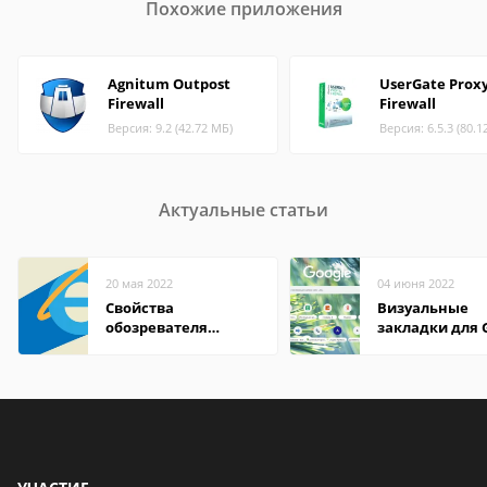
Похожие приложения
Agnitum Outpost
UserGate Prox
Firewall
Firewall
Версия: 9.2 (42.72 МБ)
Версия: 6.5.3 (80.1
Актуальные статьи
20 мая 2022
04 июня 2022
Свойства
Визуальные
обозревателя
закладки для 
Internet Explorer где
Chrome
находится