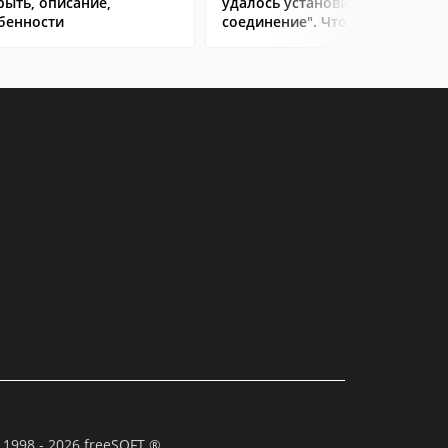
рыть, описание,
удалось установить
бенности
соединение". Что делать?
 1998 - 2026 freeSOFT ®