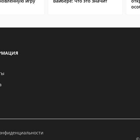
ановленную игру
Вайбере: что это значит
отк
осо
РМАЦИЯ
ты
а
конфиденциальности
©