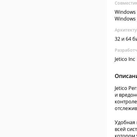
Совмести
Windows 
Windows 
Архитект
32 и 64 б
Разработ
Jetico Inc
Описан
Jetico P
и вредон
контроле
отслежив
Удобная 
всей сис
котором 