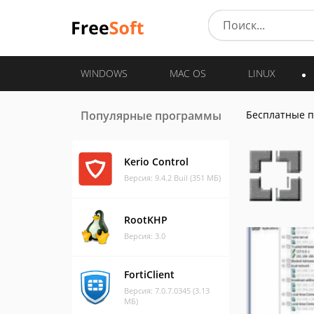
WINDOWS
MAC OS
LINUX
Популярные программы
Бесплатные 
Kerio Control
Версия: 9.4.2 Buil (351 МБ)
RootKHP
Версия: 3.0
FortiClient
Версия: 7.0.7.0345 (3.13
МБ)