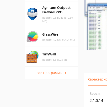
Agnitum Outpost
Firewall PRO
Версия: 9.3 Build (312.39
МБ)
GlassWire
Версия: 3.7.880 (82.58 МБ)
TinyWall
Версия: 3.3 (1.75 МБ)
Все программы →
Характери
Версия
2.1.0.14