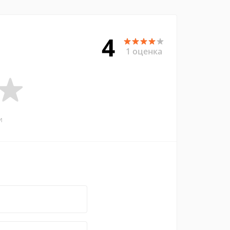
4
1 оценка
и