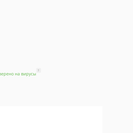
?
верено на вирусы