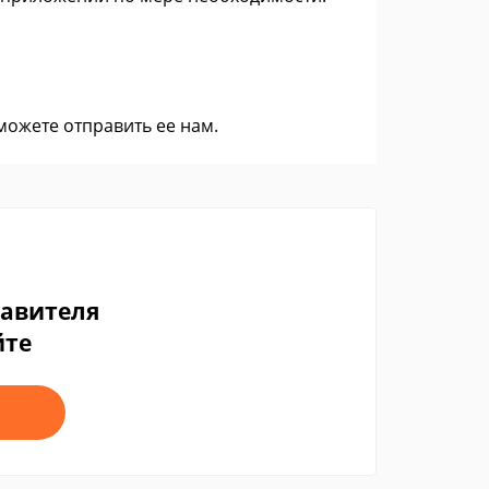
 можете
отправить ее нам
.
тавителя
йте