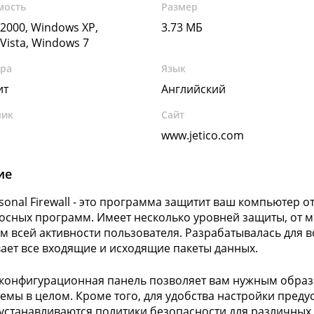
мость
Размер
2000, Windows XP,
3.73 МБ
Vista, Windows 7
ура
Язык
ит
Английский
чик
Сайт
www.jetico.com
ие
ersonal Firewall - это программа защитит ваш компьютер
осных программ. Имеет несколько уровней защиты, от м
м всей активности пользователя. Разрабатывалась для вое
ает все входящие и исходящие пакеты данных.
конфигурационная панель позволяет вам нужным образ
темы в целом. Кроме того, для удобства настройки пре
устанавливаются политики безопасности для различных