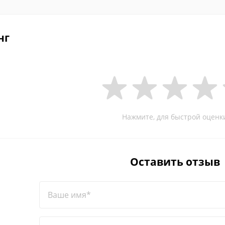
нг
Нажмите, для быстрой оценк
Оставить отзыв
Ваше имя*