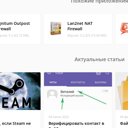
Похожие приложения
gnitum Outpost
Lan2net NAT
rewall
Firewall
рсия: 9.2 (42.72 МБ)
Версия: 3.2.425 (15.69 МБ)
Актуальные статьи
04 июня 2022
04 ф
, если Steam не
Верифицировать контакт в
Фай