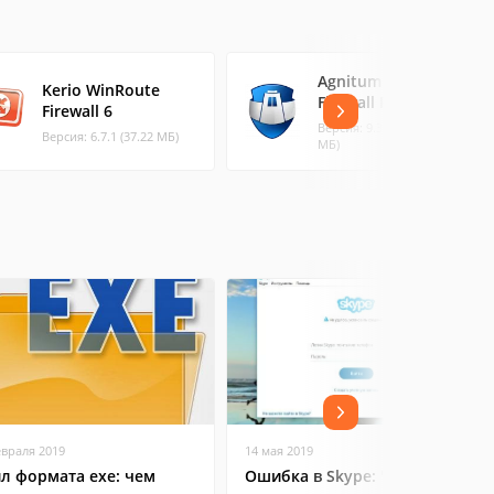
Agnitum Outpost
Kerio WinRoute
Firewall PRO
Firewall 6
Версия: 9.3 Buil (312.39
Версия: 6.7.1 (37.22 МБ)
МБ)
евраля 2019
14 мая 2019
л формата exe: чем
Ошибка в Skype: "Не