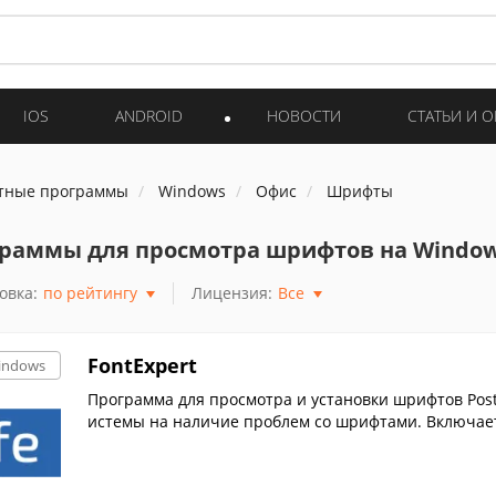
IOS
ANDROID
НОВОСТИ
СТАТЬИ И 
тные программы
Windows
Офис
Шрифты
раммы для просмотра шрифтов на Windo
овка:
по рейтингу
Лицензия:
Все
FontExpert
indows
Программа для просмотра и установки шрифтов PostS
истемы на наличие проблем со шрифтами. Включает M
gn CS2.