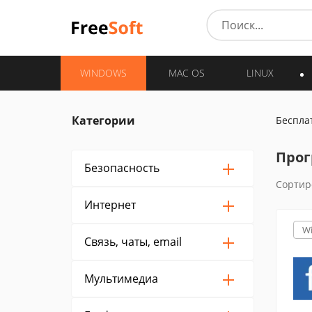
WINDOWS
MAC OS
LINUX
Категории
Беспла
Прог
Безопасность
Сортир
Интернет
W
Связь, чаты, email
Мультимедиа