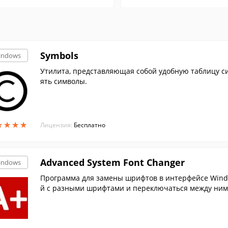
Symbols
indows
Утилита, представляющая собой удобную таблицу си
ять символы.
★
★
★
★
★
★
★
★
Лицензия:
Бесплатно
Advanced System Font Changer
indows
Программа для замены шрифтов в интерфейсе Windo
й с разными шрифтами и переключаться между ним