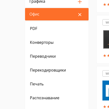
Графика
★
★
Офис
W
PDF
Конверторы
★
★
Переводчики
Перекодировщики
W
Печать
Распознавание
★
★