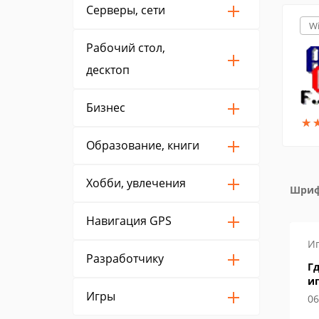
Серверы, сети
W
Рабочий стол,
десктоп
Бизнес
★
★
Образование, книги
Хобби, увлечения
Шриф
Навигация GPS
Как открыть файл
И
Разработчику
узере
Файл формата exe: чем
Гд
открыть, описание,
и
Игры
особенности
04 февраля 2019
06