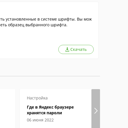
ать установленные в системе шрифты. Вы мож
реть образец выбранного шрифта.
Скачать
Настройка
Как откры
Где в Яндекс браузере
Файл форм
хранятся пароли
открыть, 
особенно
06 июня 2022
04 феврал