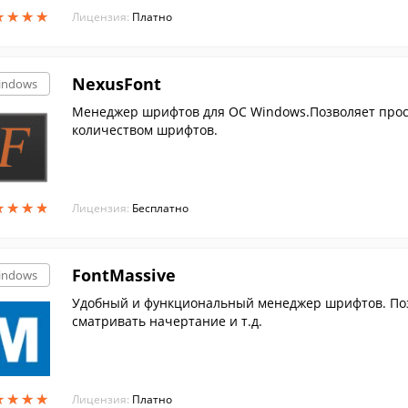
★
★
★
★
★
★
★
★
Лицензия:
Платно
NexusFont
indows
Менеджер шрифтов для ОС Windows.Позволяет прос
количеством шрифтов.
★
★
★
★
★
★
★
★
Лицензия:
Бесплатно
FontMassive
indows
Удобный и функциональный менеджер шрифтов. Поз
сматривать начертание и т.д.
★
★
★
★
★
★
★
★
Лицензия:
Платно