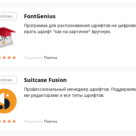
FontGenius
indows
Программа для распознавания шрифтов на цифрово
ирать шрифт "как на картинке" вручную.
★
★
★
★
★
★
★
★
Лицензия:
Платно
Suitcase Fusion
indows
Профессиональный менеджер шрифтов. Поддерживае
ми редакторами и все типы шрифтов.
★
★
★
★
★
★
★
★
Лицензия:
Платно