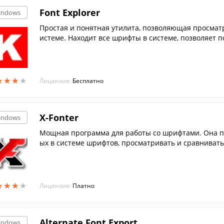
Font Explorer
indows
Простая и понятная утилита, позволяющая просмат
истеме. Находит все шрифты в системе, позволяет п
е распечатать образцы.
★
★
★
★
★
★
★
★
Лицензия:
Бесплатно
X-Fonter
indows
Мощная программа для работы со шрифтами. Она п
ых в системе шрифтов, просматривать и сравнивать и
★
★
★
★
★
★
★
★
Лицензия:
Платно
Alternate Font Export
indows