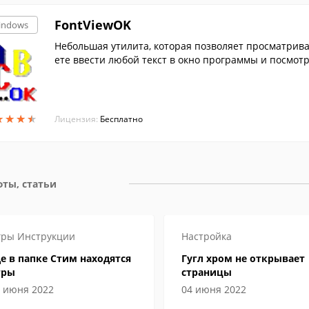
FontViewOK
indows
Небольшая утилита, которая позволяет просматрив
ете ввести любой текст в окно программы и посмот
★
★
★
★
★
★
★
★
Лицензия:
Бесплатно
ты, статьи
гры
Инструкции
Настройка
е в папке Стим находятся
Гугл хром не открывает
гры
страницы
 июня 2022
04 июня 2022