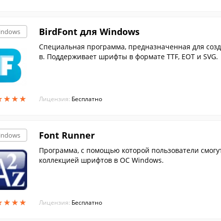
BirdFont для Windows
indows
Специальная программа, предназначенная для соз
в. Поддерживает шрифты в формате TTF, EOT и SVG.
★
★
★
★
★
★
★
★
Лицензия:
Бесплатно
Font Runner
indows
Программа, с помощью которой пользователи смогу
коллекцией шрифтов в ОС Windows.
★
★
★
★
★
★
★
★
Лицензия:
Бесплатно