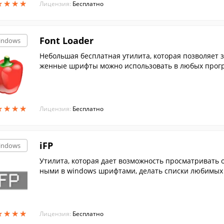
★
★
★
★
★
★
★
★
Лицензия:
Бесплатно
Font Loader
indows
Небольшая бесплатная утилита, которая позволяет 
женные шрифты можно использовать в любых прог
★
★
★
★
★
★
★
★
Лицензия:
Бесплатно
iFP
indows
Утилита, которая дает возможность просматривать
ными в windows шрифтами, делать списки любимых 
★
★
★
★
★
★
★
★
Лицензия:
Бесплатно