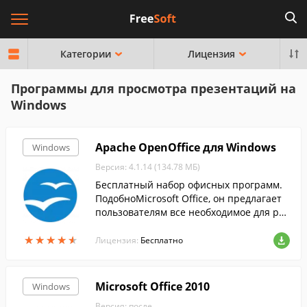
Категории
Лицензия
Программы для просмотра презентаций на
Windows
Apache OpenOffice для Windows
Windows
Версия: 4.1.14 (134.78 МБ)
Бесплатный набор офисных программ.
ПодобноMicrosoft Office, он предлагает
пользователям все необходимое для раб
оты с электронными документами....
★
★
★
★
★
★
★
★
★
★
Лицензия:
Бесплатно
Microsoft Office 2010
Windows
Версия: после