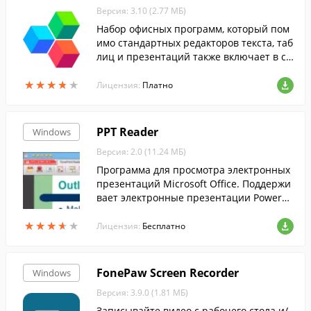
Версия: 3.10 (2.77 МБ)
Набор офисных программ, который пом
имо стандартных редакторов текста, таб
лиц и презентаций также включает в се
бя редактор и просмотрщик PDF докуме
★
★
★
★
★
★
★
★
★
★
нтов.
Лицензия:
Платно
PPT Reader
Windows
Версия: 2.0 (11.24 МБ)
Программа для просмотра электронных
презентаций Microsoft Office. Поддержи
вает электронные презентации PowerPo
int в формате PPT и PPTX.
★
★
★
★
★
★
★
★
★
★
Лицензия:
Бесплатно
FonePaw Screen Recorder
Windows
Версия: 3.9.0 (1.81 МБ)
Записывайте видео с рабочего стола и/