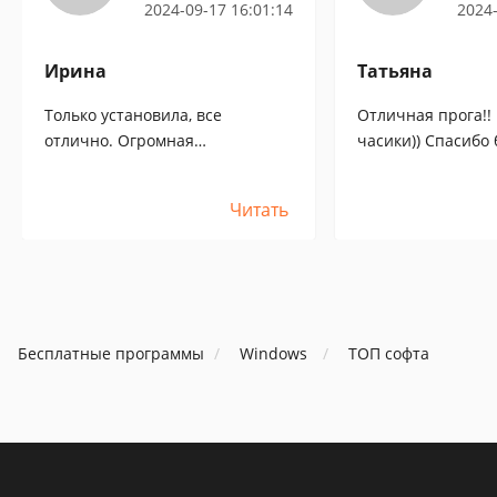
2024-09-17 16:01:14
2024-
Ирина
Татьяна
Только установила, все
Отличная прога!! 
отлично. Огромная
часики)) Спасибо большое! А
благодарочка)
остальным, у кото
ж..., не морочите 
Читать
нормальным польз
меня на работе не
MS Office. И многи
числе и девушки 
Опеном. Может бы
ранее не встречал
Бесплатные программы
Windows
ТОП софта
прогой, я бы и п
плохим отзывам...
сейчас. Все, кому
бесплатная прога,
Проверено Вирусов