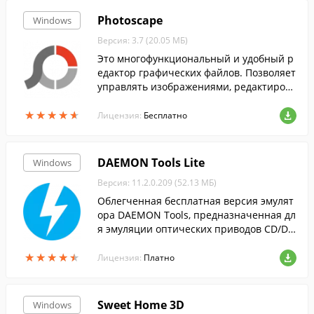
Photoscape
Windows
Версия: 3.7 (20.05 МБ)
Это многофункциональный и удобный р
едактор графических файлов. Позволяет
управлять изображениями, редактирова
ть и просматривать их....
★
★
★
★
★
★
★
★
★
★
Лицензия:
Бесплатно
DAEMON Tools Lite
Windows
Версия: 11.2.0.209 (52.13 МБ)
Облегченная бесплатная версия эмулят
ора DAEMON Tools, предназначенная дл
я эмуляции оптических приводов CD/DV
D и BluRay дисков.
★
★
★
★
★
★
★
★
★
★
Лицензия:
Платно
Sweet Home 3D
Windows