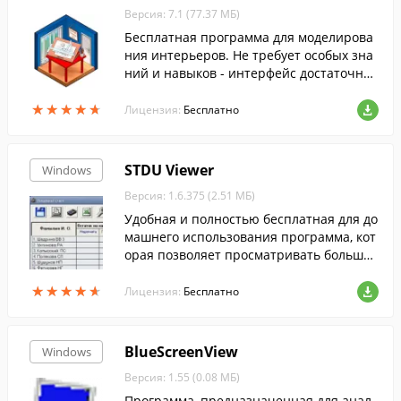
Версия: 7.1 (77.37 МБ)
Бесплатная программа для моделирова
ния интерьеров. Не требует особых зна
ний и навыков - интерфейс достаточно
простой, хоть и кажется на первый взгл
★
★
★
★
★
★
★
★
★
★
яд нагруженным.
Лицензия:
Бесплатно
STDU Viewer
Windows
Версия: 1.6.375 (2.51 МБ)
Удобная и полностью бесплатная для до
машнего использования программа, кот
орая позволяет просматривать большое
количество форматов текста, книг и ком
★
★
★
★
★
★
★
★
★
★
иксов.
Лицензия:
Бесплатно
BlueScreenView
Windows
Версия: 1.55 (0.08 МБ)
Программа, предназначенная для анал