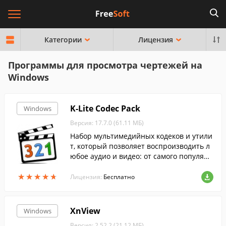
Категории
Лицензия
Программы для просмотра чертежей на
Windows
K-Lite Codec Pack
Windows
Версия: 17.7.0 (61.11 МБ)
Набор мультимедийных кодеков и утили
т, который позволяет воспроизводить л
юбое аудио и видео: от самого популярн
ого до самого редкого формата....
★
★
★
★
★
★
★
★
★
★
Лицензия:
Бесплатно
XnView
Windows
Версия: 2.52.2 (21.12 МБ)