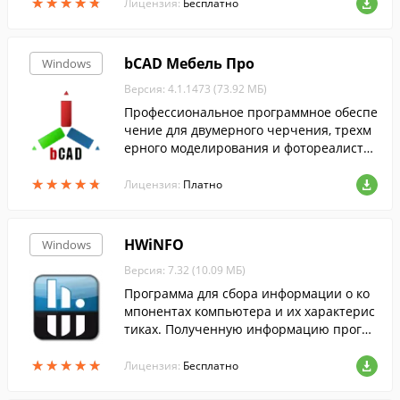
★
★
★
★
★
★
★
★
★
★
ей, цветовую палитру, поддержку разны
Лицензия:
Бесплатно
х фо...
bCAD Мебель Про
Windows
Версия: 4.1.1473 (73.92 МБ)
Профессиональное программное обеспе
чение для двумерного черчения, трехм
ерного моделирования и фотореалисти
чного тонирования. Данная программа
★
★
★
★
★
★
★
★
★
★
предназначена для моделирования меб
Лицензия:
Платно
ели и профильных деталей.
HWiNFO
Windows
Версия: 7.32 (10.09 МБ)
Программа для сбора информации о ко
мпонентах компьютера и их характерис
тиках. Полученную информацию програ
мма позволяет формировать в отчеты X
★
★
★
★
★
★
★
★
★
★
ML и HTML.
Лицензия:
Бесплатно