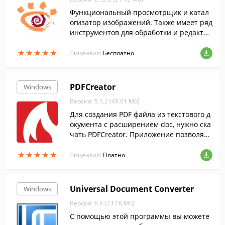
Функциональный просмотрщик и катал
огизатор изображений. Также имеет ряд
инструментов для обработки и редактир
ования изображений....
★
★
★
★
★
★
★
★
★
★
Лицензия:
Бесплатно
PDFCreator
Windows
Версия: 5.1.2 (49.61 МБ)
Для создания PDF файла из текстового д
окумента с расширением doc, нужно ска
чать PDFCreator. Приложение позволяет
преобразовать текст, напечатанный в В
★
★
★
★
★
★
★
★
★
★
орде или Блокноте без конвертеров.
Лицензия:
Платно
Universal Document Converter
Windows
Версия: 6.8 (23.18 МБ)
С помощью этой программы вы можете