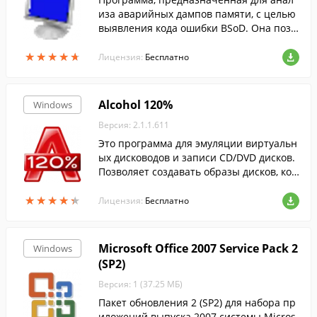
иза аварийных дампов памяти, с целью
выявления кода ошибки BSoD. Она позв
оляет узнать массу полезной информац
★
★
★
★
★
★
★
★
★
★
ии об ошибке, которая привела к сбою с
Лицензия:
Бесплатно
истемы, а также может указать на драйв
ер, который послужил причиной ошибк
и.
Alcohol 120%
Windows
Версия: 2.1.1.611
Это программа для эмуляции виртуальн
ых дисководов и записи CD/DVD дисков.
Позволяет создавать образы дисков, коп
ировать информацию с диска на диск и
★
★
★
★
★
★
★
★
★
★
чистить CD-RW, DVD-RW и BD-RE диски.
Лицензия:
Бесплатно
Microsoft Office 2007 Service Pack 2
Windows
(SP2)
Версия: 1 (37.25 МБ)
Пакет обновления 2 (SP2) для набора пр
иложений выпуска 2007 системы Micros