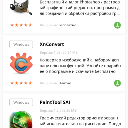
Бесплатный аналог Photoshop - растров
ый графический редактор, программа д
ля создания и обработки растровой гра
фики и частичной поддержкой работы с
★
★
★
★
★
★
★
★
★
★
векторной графикой....
Лицензия:
Бесплатно
XnConvert
Windows
Версия: 1.98 (26.84 МБ)
Конвертер изображений с набором доп
олнительных функций. Узнайте подробн
ее о программе и скачайте бесплатно!
★
★
★
★
★
★
★
★
★
★
Лицензия:
Платно
PaintTool SAI
Windows
Версия: 1.2.5 (2.36 МБ)
Графический редактор ориентированн
ый исключительно на рисование. Предл