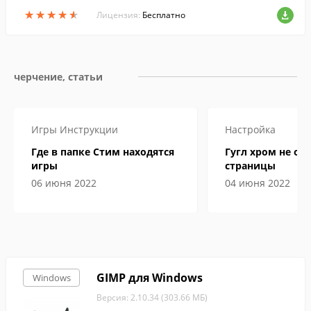
оты с электронными документами....
★
★
★
★
★
★
★
★
★
★
Лицензия:
Бесплатно
черчение, статьи
Игры
Инструкции
Настройка
Где в папке Стим находятся
Гугл хром не от
игры
страницы
06 июня 2022
04 июня 2022
GIMP для Windows
Windows
Версия: 2.10.34 (303.66 МБ)