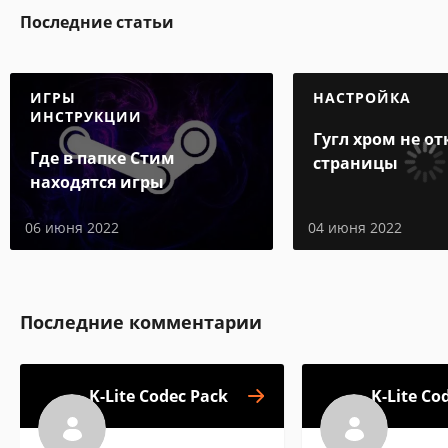
Последние статьи
ИГРЫ
НАСТРОЙКА
ИНСТРУКЦИИ
Гугл хром не о
Где в папке Стим
страницы
находятся игры
06 июня 2022
04 июня 2022
Последние комментарии
K-Lite Codec Pack
K-Lite Co