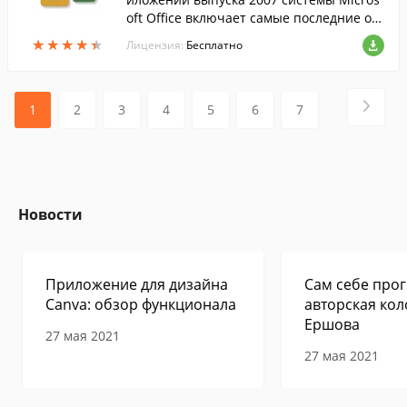
oft Office включает самые последние об
новления набора приложений Office 200
★
★
★
★
★
★
★
★
★
★
Лицензия:
Бесплатно
7....
1
2
3
4
5
6
7
Новости
Приложение для дизайна
Сам себе прог
Canva: обзор функционала
авторская кол
Ершова
27 мая 2021
27 мая 2021