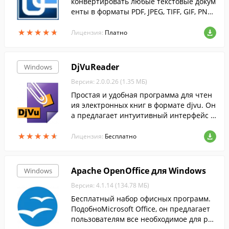
конвертировать любые текстовые докум
енты в форматы PDF, JPEG, TIFF, GIF, PNG
и др.
★
★
★
★
★
★
★
★
★
★
Лицензия:
Платно
DjVuReader
Windows
Версия: 2.0.0.26 (1.35 МБ)
Простая и удобная программа для чтен
ия электронных книг в формате djvu. Он
а предлагает интуитивный интерфейс с
поддержкой вкладок, и два режима отоб
★
★
★
★
★
★
★
★
★
★
ражения страниц....
Лицензия:
Бесплатно
Apache OpenOffice для Windows
Windows
Версия: 4.1.14 (134.78 МБ)
Бесплатный набор офисных программ.
ПодобноMicrosoft Office, он предлагает
пользователям все необходимое для раб