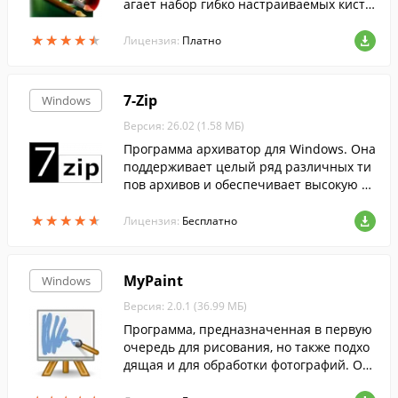
агает набор гибко настраиваемых кисте
й,настоящую палитру для смешения кра
★
★
★
★
★
★
★
★
★
★
сок, поддерживает слои и многое друго
Лицензия:
Платно
е. ...
7-Zip
Windows
Версия: 26.02 (1.58 МБ)
Программа архиватор для Windows. Она
поддерживает целый ряд различных ти
пов архивов и обеспечивает высокую ст
епень сжатия данных....
★
★
★
★
★
★
★
★
★
★
Лицензия:
Бесплатно
MyPaint
Windows
Версия: 2.0.1 (36.99 МБ)
Программа, предназначенная в первую
очередь для рисования, но также подхо
дящая и для обработки фотографий. Он
а предлагает набор настраиваемых кист