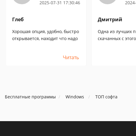
2025-07-31 17:30:46
2024-
Глеб
Дмитрий
Хорошая опция, удобно, быстро
Одна из лучших п
открывается, находит что надо
скачанных с этого
видео на компе с
тормозить и иска
Читать
на некоторых фор
полностью вылеч
Бесплатные программы
Windows
ТОП софта