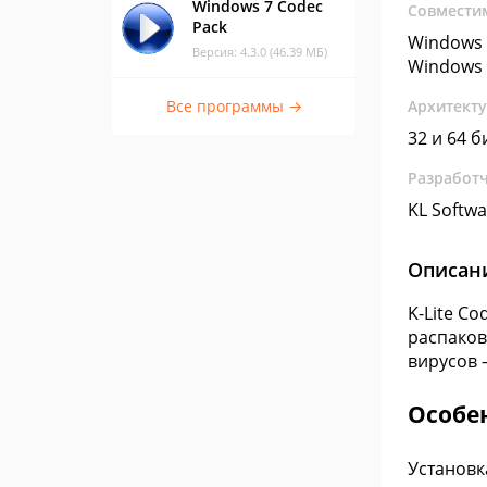
Windows 7 Codec
Совмести
Pack
Windows 
Версия: 4.3.0 (46.39 МБ)
Windows 
Все программы →
Архитект
32 и 64 б
Разработ
KL Softwa
Описан
K-Lite C
распаков
вирусов 
Особен
Установк