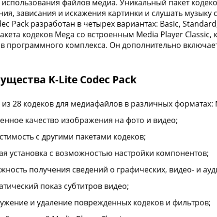
 использования файлов медиа. Уникальный пакет кодеко
ия, зависания и искажения картинки и слушать музыку 
odec Pack разработан в четырех вариантах: Basic, Standa
акета кодеков Mega со встроенным Media Player Classic,
в программного комплекса. Он дополнительно включае
щества K-Lite Codec Pack
 из 28 кодеков для медиафайлов в различных форматах: MK
енное качество изображения на фото и видео;
стимость с другими пакетами кодеков;
ая установка с возможностью настройки компонентов;
жность получения сведений о графических, видео- и ау
атический показ субтитров видео;
ужение и удаление поврежденных кодеков и фильтров;