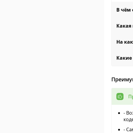
В чём 
Какая 
На ка
Какие
Преиму
П
- В
код
- С