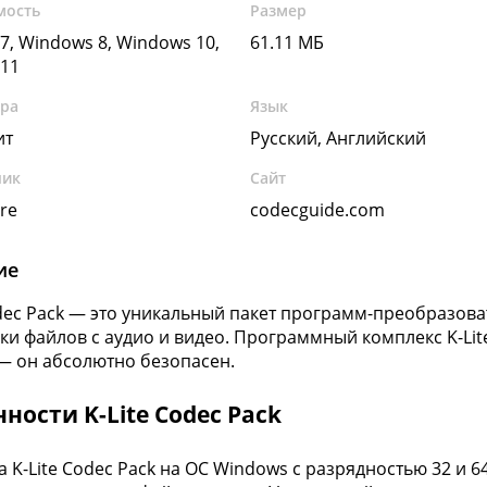
мость
Размер
7, Windows 8, Windows 10,
61.11 МБ
11
ура
Язык
ит
Русский, Английский
чик
Сайт
re
codecguide.com
ие
odec Pack — это уникальный пакет программ-преобразова
ки файлов с аудио и видео. Программный комплекс K-Lit
— он абсолютно безопасен.
ности K-Lite Codec Pack
а K-Lite Codec Pack на ОС Windows с разрядностью 32 и 