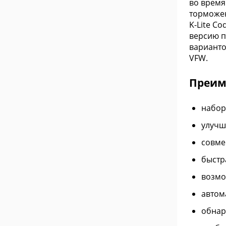
во время
торможен
K-Lite C
версию п
варианто
VFW.
Преиму
набор
улучш
совме
быстр
возмо
автом
обнар