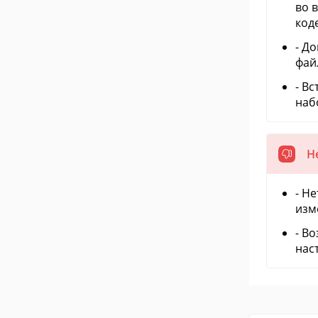
во 
коде
- Д
фай
- В
наб
Н
- Н
изм
- В
нас