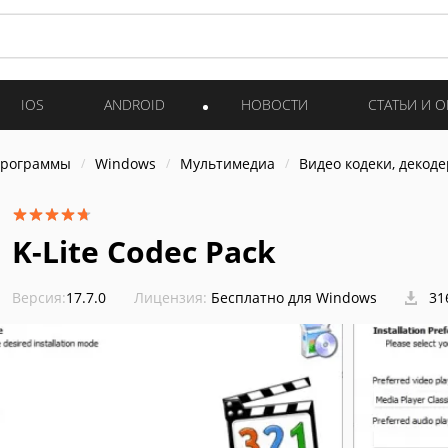
IOS
ANDROID
НОВОСТИ
СТАТЬИ И 
программы
Windows
Мультимедиа
Видео кодеки, декод
K-Lite Codec Pack
Версия:
17.7.0
Лицензия:
Бесплатно для Windows
31