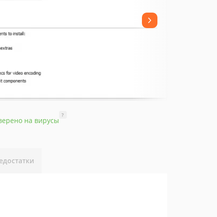
?
верено на вирусы
едостатки