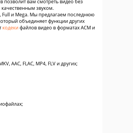
в позволит вам смотреть видео без
с качественным звуком.
rd, Full и Mega. Мы предлагаем последнюю
 который объединяет функции других
т
кодеки
файлов видео в форматах ACM и
V, AAC, FLAC, MP4, FLV и других;
диофайлах;