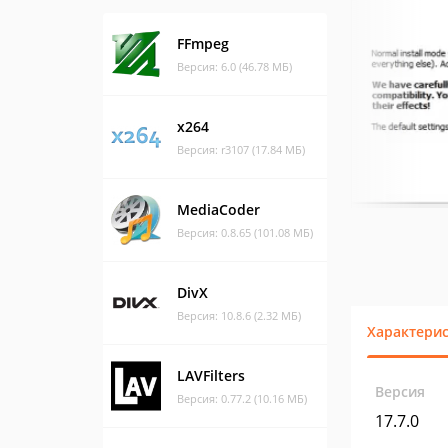
FFmpeg
Версия: 6.0 (46.78 МБ)
x264
Версия: r3107 (17.84 МБ)
MediaCoder
Версия: 0.8.65 (101.08 МБ)
DivX
Версия: 10.8.6 (2.32 МБ)
Характери
LAVFilters
Версия
Версия: 0.77.2 (10.16 МБ)
17.7.0