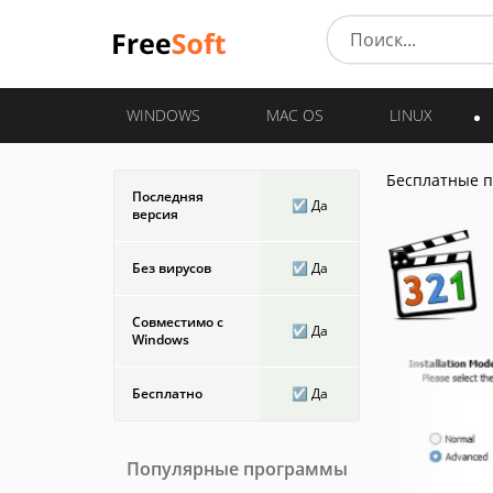
WINDOWS
MAC OS
LINUX
Бесплатные 
Последняя
☑️ Да
версия
Без вирусов
☑️ Да
Совместимо с
☑️ Да
Windows
Бесплатно
☑️ Да
Популярные программы