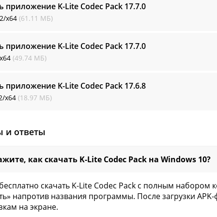
ь приложение K-Lite Codec Pack
17.7.0
2/x64
(61.11 МБ)
ь приложение K-Lite Codec Pack
17.7.0
/x64
(49.74 МБ)
ь приложение K-Lite Codec Pack
17.6.8
2/x64
(18.97 МБ)
ы и ответы
жите, как скачать K-Lite Codec Pack на Windows 10?
бесплатно скачать K-Lite Codec Pack с полным набором 
ть» напротив названия программы. После загрузки APK-
зкам на экране.