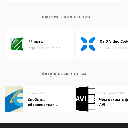
Похожие приложения
FFmpeg
XviD Video Cod
Версия: 6.0 (46.78 МБ)
Версия: 1.3.7 (11.3
Актуальные статьи
20 мая 2022
11 февраля 2019
Свойства
Чем открыть 
обозревателя
AVI
Internet Explorer где
находится