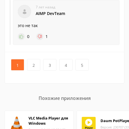
7 лет назад
AIMP DevTeam
это не так
0
1
1
2
3
4
5
Похожие приложения
VLC Media Player для
Daum PotPlaye
Windows
Версия: 230707 (33