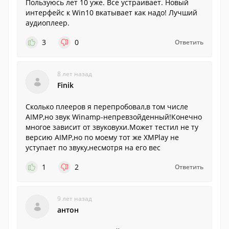
Пользуюсь лет 10 уже. Все устраивает. Новый
интерфейс к Win10 вкатывает как надо! Лучший
аудиоплеер.
3
0
Ответить
8 лет назад
Finik
Сколько плееров я перепробовал,в том числе
AIMP,но звук Winamp-непревзойденный!Конечно
многое зависит от звуковухи.Может тестил не ту
версию AIMP,но по моему тот же XMPlay не
уступает по звуку,несмотря на его вес
1
2
Ответить
9 лет назад
антон