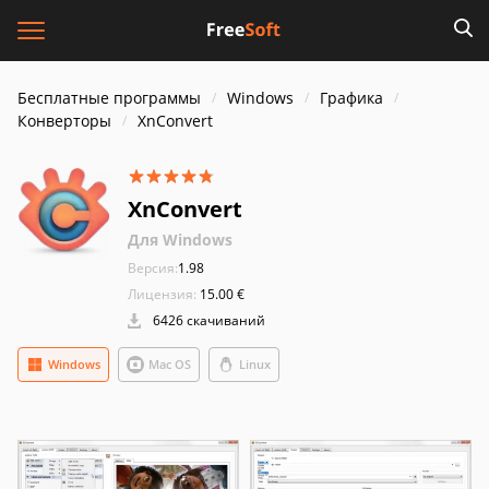
Бесплатные программы
Windows
Графика
Конверторы
XnConvert
XnConvert
Для Windows
Версия:
1.98
Лицензия:
15.00 €
6426 скачиваний
Windows
Mac OS
Linux