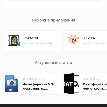
Похожие приложения
ImgToTxt
XnView
Версия: 3.02 (13.86 МБ)
Версия: 2.52.2 (21.
Актуальные статьи
04 февраля 2019
30 января 2019
Файл формата NEF:
Файл формата
чем открыть,
чем открыть,
описание,
описание,
особенности
особенности