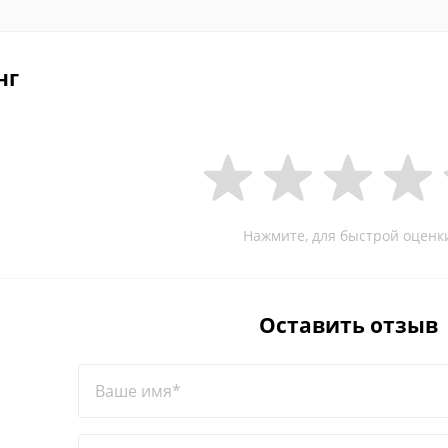
нг
Нажмите, для быстрой оценк
Оставить отзыв
Ваше имя*