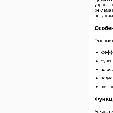
управлени
реклама 
ресурсам
Особен
Главные 
коэфф
функц
встро
подде
шифро
Функци
Архивато