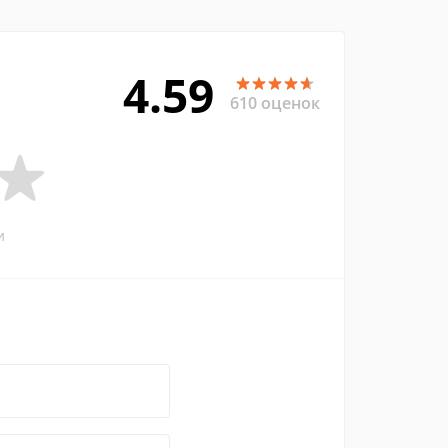
4.59
610 оценок
и