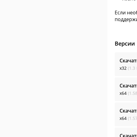
Если нео
поддержи
Версии
Скачат
x32
(1.3
Скачат
x64
(1.5
Скачат
x64
(1.5
Скачат