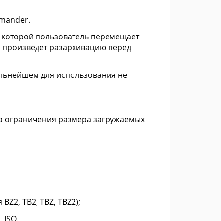
mander.
 которой пользователь перемещает
p произведет разархивацию перед
альнейшем для использования не
ода ограничения размера загружаемых
 BZ2, TB2, TBZ, TBZ2);
 ISO.