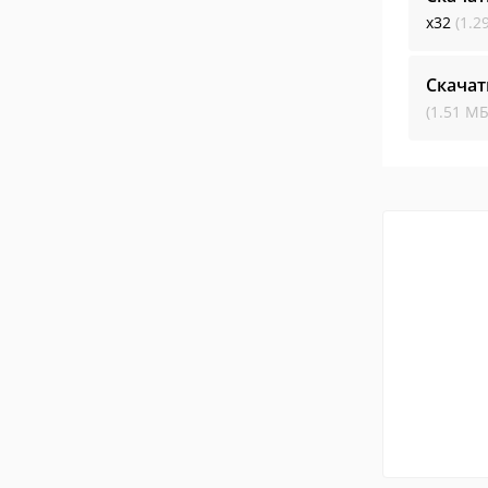
x32
(1.2
Скачат
(1.51 МБ