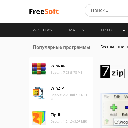
WINDOWS
MAC OS
LINUX
Популярные программы
Бесплатные 
WinRAR
Версия: 7.23 (3.78 МБ)
WinZIP
Версия: 26.0 Build (66.11
МБ)
Zip It
Версия: 1.0.1.3 (3.07 МБ)