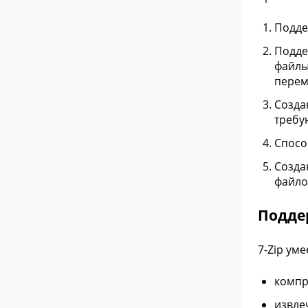
Подде
Подде
файлы
перем
Созда
требу
Спосо
Созда
файло
Подде
7-Zip ум
компре
извлеч