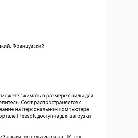
цкий, Французский
 сможете сжимать в размере файлы для
опитель. Софт распространяется с
ование на персональном компьютере
ртале Freesoft доступна для загрузки
ий языки, используется на ПК под