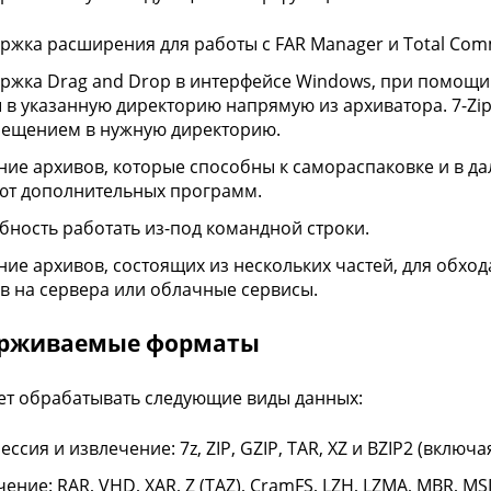
ржка расширения для работы с FAR Manager и Total Com
ржка Drag and Drop в интерфейсе Windows, при помощи
 в указанную директорию напрямую из архиватора. 7-Zi
ещением в нужную директорию.
ние архивов, которые способны к самораспаковке и в д
ют дополнительных программ.
бность работать из-под командной строки.
ние архивов, состоящих из нескольких частей, для обх
в на сервера или облачные сервисы.
рживаемые форматы
еет обрабатывать следующие виды данных:
ссия и извлечение: 7z, ZIP, GZIP, TAR, XZ и BZIP2 (включая
ение: RAR, VHD, XAR, Z (TAZ), CramFS, LZH, LZMA, MBR, MSI,