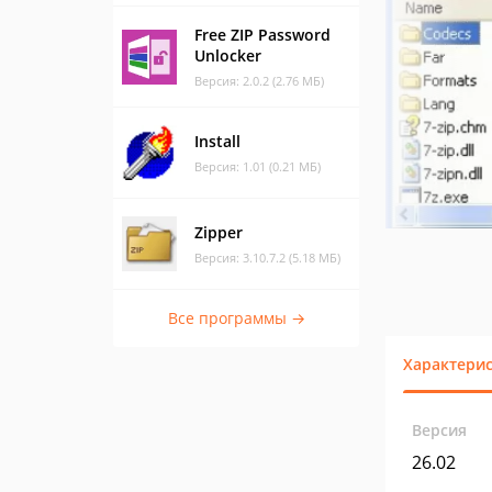
Free ZIP Password
Unlocker
Версия: 2.0.2 (2.76 МБ)
Install
Версия: 1.01 (0.21 МБ)
Zipper
Версия: 3.10.7.2 (5.18 МБ)
Все программы →
Характери
Версия
26.02