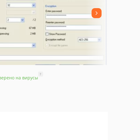
?
верено на вирусы