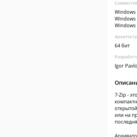
Совмести
Windows 
Windows 
Windows 
Архитект
64 бит
Разработ
Igor Pavl
Описан
7-Zip - 
компактн
открытой
или на п
последня
Архивато