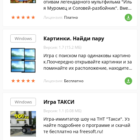
отивам легендарного мультфильма "Иль
я Муромец и Соловей-разбойник". Вмес
те с былинным богатырем вы отправите
★
★
★
★
★
★
★
★
★
★
Лицензия:
Платно
сь в стольный Царьград и сразитесь с м
ножеством коварных супостатов.
Картинки. Найди пару
Windows
Версия: 1.7 (15.2 МБ)
Игра с поиском пар одинаковы картино
к.Поочередно открывайте картинки и за
поминайте их расположение, находите
одинаковые как можно скорее и устанав
★
★
★
★
★
★
★
★
★
★
ливайте новые рекорды.
Лицензия:
Бесплатно
Игра ТАКСИ
Windows
Версия: 1.1 (0.08 МБ)
Игра-имиитатор шоу на ТНТ "Такси". Уз
найте подробнее о программе и скачай
те бесплатно на freesoft.ru!