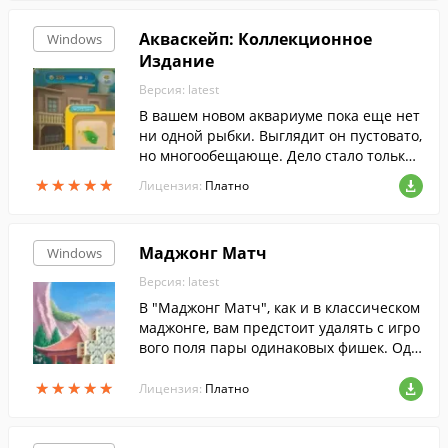
Акваскейп: Коллекционное
Windows
Издание
Версия: latest
В вашем новом аквариуме пока еще нет
ни одной рыбки. Выглядит он пустовато,
но многообещающе. Дело стало только
за вашей фантазией и полнотой кошель
★
★
★
★
★
★
★
★
★
★
Лицензия:
Платно
ка. Чтобы заработать деньги на покупку
новых рыбок и самых разных украшени
й, ищите забытые под водой вещи. Зара
Маджонг Матч
Windows
батывайте звезды и переходите на след
ующие уровни - там для вас припасены
Версия: latest
новые питомцы и предметы декора. Воп
В "Маджонг Матч", как и в классическом
лощайте свои дизайнерские идеи и нас
маджонге, вам предстоит удалять с игро
лаждайтесь красотой подводного мира!
вого поля пары одинаковых фишек. Одн
ако справиться с этой задачей можно ли
★
★
★
★
★
★
★
★
★
★
шь с помощью специальных фишек, кот
Лицензия:
Платно
орые по конвейеру непрерывно поступ
ают на игровой экран. Необычный игро
вой процесс и красочные спецэффекты