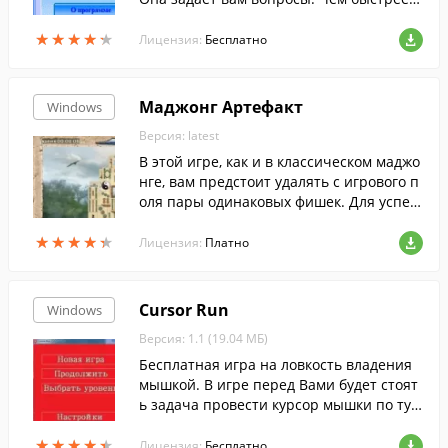
тветите на них, тем больше очков получ
★
★
★
★
★
★
★
★
★
★
ите.
Лицензия:
Бесплатно
Маджонг Артефакт
Windows
Версия: latest
В этой игре, как и в классическом маджо
нге, вам предстоит удалять с игрового п
оля пары одинаковых фишек. Для успеш
ного прохождения каждого из более чем
★
★
★
★
★
★
★
★
★
★
двух десятков уровней достаточно отыск
Лицензия:
Платно
ать в раскладе пару золотых плиток и со
вместить их. Эта удивительно красочна
я игра обязательно понравится всем по
Cursor Run
Windows
клонникам маджонга. Три уникальных и
Версия: 1.1 (19.04 МБ)
гровых режима и множество увлекатель
ных уровней придутся по вкусу как начи
Бесплатная игра на ловкость владения
нающим игрокам, так и профессионала
мышкой. В игре перед Вами будет стоят
м.
ь задача провести курсор мышки по тун
нелю от старта до финиша.
★
★
★
★
★
★
★
★
★
★
Лицензия:
Бесплатно