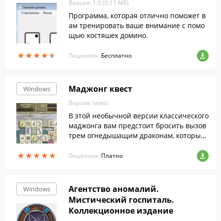
Версия: 1.0 (0.11 МБ)
Программа, которая отлично поможет в
ам тренировать ваше внимание с помо
щью костяшек домино.
★
★
★
★
★
★
★
★
★
★
Лицензия:
Бесплатно
Маджонг квест
Windows
Версия: latest
В этой необычной версии классического
маджонга вам предстоит бросить вызов
трем огнедышащим драконам, которые
превратили в пылающие руины дворцы
★
★
★
★
★
★
★
★
★
★
и хижины Поднебесной империи. Справ
Лицензия:
Платно
иться со столь серьезными соперникам
и вам помогут волшебные фишки Инь и
Янь.
Агентство аномалий.
Windows
Мистический госпиталь.
Коллекционное издание