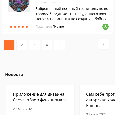
Версия: После
Заброшенный военный госпиталь, по ко
торому бродят жертвы неудачного воен
ного эксперимента по созданию бойцов
со сверхспособностями, становится аре
★
★
★
★
★
★
★
★
★
★
Лицензия:
Платно
ной захватывающей схватки между дете
ктивом Агентства аномальных расследо
ваний и доктором Дагоном, который гот
овит глобальную катастрофу для всего ч
1
2
3
4
5
еловечества.
Новости
Приложение для дизайна
Сам себе прог
Canva: обзор функционала
авторская кол
Ершова
27 мая 2021
27 мая 2021