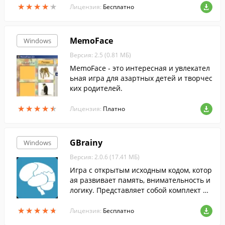
★
★
★
★
★
★
★
★
★
★
Лицензия:
Бесплатно
MemoFace
Windows
Версия: 2.5 (0.81 МБ)
MemoFace - это интересная и увлекател
ьная игра для азартных детей и творчес
ких родителей.
★
★
★
★
★
★
★
★
★
★
Лицензия:
Платно
GBrainy
Windows
Версия: 2.0.6 (17.41 МБ)
Игра с открытым исходным кодом, котор
ая развивает память, внимательность и
логику. Представляет собой комплект ра
зличных головоломок и задач.
★
★
★
★
★
★
★
★
★
★
Лицензия:
Бесплатно