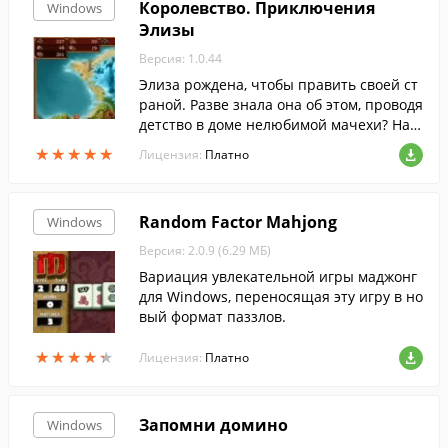
Королевство. Приключения
Windows
"Маджонг Матч" понравятся как начина
Элизы
ющим игрокам, так и самым искушенны
м поклонникам этой древней китайской
Версия: 1.0.44
забавы.
Элиза рождена, чтобы править своей ст
раной. Разве знала она об этом, проводя
детство в доме нелюбимой мачехи? Нас
тал момент отыскать Рубин Королей и с
★
★
★
★
★
★
★
★
★
★
Лицензия:
Платно
делать свой народ счастливым! Помогит
е Элизе взойти на престол и управлять
волшебным королевством. Разгадывая г
Random Factor Mahjong
Windows
оловоломки и отыскивая предметы, обл
агораживайте города, открывайте школ
Версия: 2.0.9 (6.29 МБ)
ы и больницы! И не забудьте спросить с
Вариация увлекательной игры маджонг
овета у чародеев: мастера Белой магии
для Windows, переносящая эту игру в но
на вашей стороне!
вый формат паззлов.
★
★
★
★
★
★
★
★
★
★
Лицензия:
Платно
Запомни домино
Windows