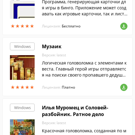
Программа, генерирующая карточки дл
я игры в бинго. Приложение может созд
авать как игровые карточки, так и листы
с вопросами и ответами.
★
★
★
★
★
★
★
★
★
★
Лицензия:
Бесплатно
Музаик
Windows
Версия: latest
Логическая головоломка с элементами к
веста. Главный герой игры отправляетс
я на поиски своего пропавшего дедушки
- органного мастера. Чтобы его найти, н
★
★
★
★
★
★
★
★
★
★
ужно отыскать и восстановить все стари
Лицензия:
Платно
нные чертежи, отремонтировать музык
альные шкатулки и собрать из отдельны
х геометрических фигур волшебные мел
Илья Муромец и Соловей-
Windows
одии.
разбойник. Ратное дело
Версия: latest
Красочная головоломка, созданная по м