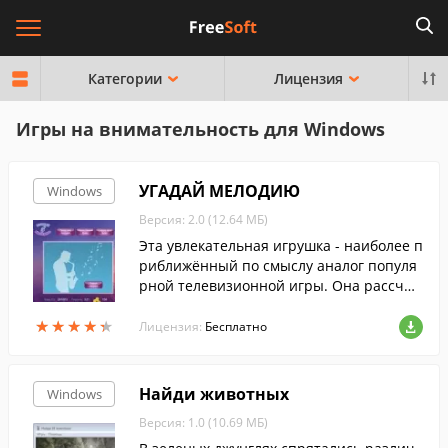
Категории
Лицензия
Игры на внимательность для Windows
УГАДАЙ МЕЛОДИЮ
Windows
Версия: 2.0 (12.64 МБ)
Эта увлекательная игрушка - наиболее п
риближённый по смыслу аналог популя
рной телевизионной игры. Она рассчит
ана на людей различных музыкальных
★
★
★
★
★
★
★
★
★
★
вкусов, возрастов и поколений. Залогом
Лицензия:
Бесплатно
успеха и главным качеством игрока явл
яется любовь к музыке.
Найди животных
Windows
Версия: 1.0 (10.69 МБ)