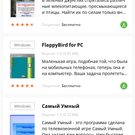
В зеленых джунглях спрятались различ
ные млекопитающие, пресмыкающиеся
и птицы. Найти их по силам только вни
мательному и наблюдательному челове
★
★
★
★
★
★
★
★
★
★
ку.
Лицензия:
Бесплатно
FlappyBird for PC
Windows
Версия: 1.0 (0.95 МБ)
Маленькая игра, подобная той, что была
на мобильных телефонах, теперь она и
на компьютер. Ваша задача пролететь
птичкой между трубами и не врезаться.
★
★
★
★
★
★
★
★
★
★
Лицензия:
Бесплатно
Самый Умный
Windows
Версия: 1.6 (0.72 МБ)
Самый Умный - это программа сделана
по телевизеонной игре Самый Умный.
Она задает вам вопросы. Чем быстрее о