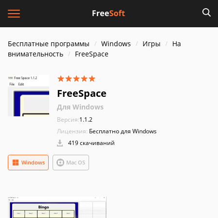
Бесплатные программы
Windows
Игры
На
внимательность
FreeSpace
FreeSpace
Для Windows
Версия:
1.1.2
Лицензия:
Бесплатно для Windows
419 скачиваний
Windows
Mac OS