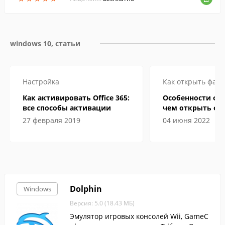
меет...
windows 10, статьи
Настройка
Как открыть файл
Как активировать Office 365:
Особенности фор
все способы активации
чем открыть фа
электронной кн
27 февраля 2019
04 июня 2022
Dolphin
Windows
Версия: 5.0 (18.43 МБ)
Эмулятор игровых консолей Wii, GameC