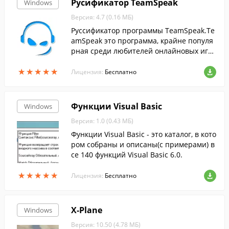
Русификатор TeamSpeak
Windows
Версия: 4.7 (0.16 МБ)
Руссификатор программы TeamSpeak.Te
amSpeak это программа, крайне популя
рная среди любителей онлайновых игр
ы.
★
★
★
★
★
★
★
★
★
★
Лицензия:
Бесплатно
Функции Visual Basic
Windows
Версия: 1.0 (0.43 МБ)
Функции Visual Basic - это каталог, в кото
ром собраны и описаны(с примерами) в
се 140 функций Visual Basic 6.0.
★
★
★
★
★
★
★
★
★
★
Лицензия:
Бесплатно
X-Plane
Windows
Версия: 10.50 (4.78 МБ)