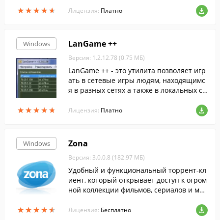
руйте готовые треки в MIDI с помощью
★
★
★
★
★
★
★
★
★
★
этой многофункциональной программы.
Лицензия:
Платно
LanGame ++
Windows
Версия: 1.2.12.78 (0.75 МБ)
LanGame ++ - это утилита позволяет игр
ать в сетевые игры людям, находящимс
я в разных сетях а также в локальных се
тях в разных подсетях, если такая возмо
★
★
★
★
★
★
★
★
★
★
жность в самой игре отсутствует. LanGa
Лицензия:
Платно
me ++ не требует соединения с Интерне
том.
Zona
Windows
Версия: 3.0.0.8 (182.97 МБ)
Удобный и функциональный торрент-кл
иент, который открывает доступ к огром
ной коллекции фильмов, сериалов и муз
ыки.
★
★
★
★
★
★
★
★
★
★
Лицензия:
Бесплатно