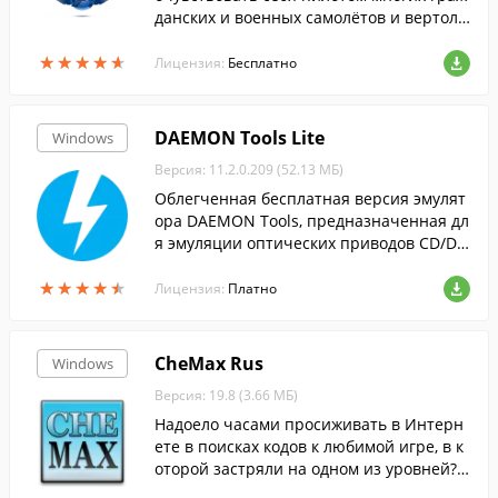
данских и военных самолётов и вертолё
тов, совершить взлёты и посадки в аэро
★
★
★
★
★
★
★
★
★
★
порты большинства городов мира.
Лицензия:
Бесплатно
DAEMON Tools Lite
Windows
Версия: 11.2.0.209 (52.13 МБ)
Облегченная бесплатная версия эмулят
ора DAEMON Tools, предназначенная дл
я эмуляции оптических приводов CD/DV
D и BluRay дисков.
★
★
★
★
★
★
★
★
★
★
Лицензия:
Платно
CheMax Rus
Windows
Версия: 19.8 (3.66 МБ)
Надоело часами просиживать в Интерн
ете в поисках кодов к любимой игре, в к
оторой застряли на одном из уровней? Е
сли д...