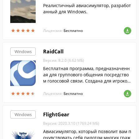
Реалистичный авиасимулятор, разработ
анный для Windows.
★
★
★
★
★
★
★
★
★
★
Лицензия:
Бесплатно
RaidCall
Windows
Версия: 8.2.0 (6.62 МБ)
Бесплатная программа, предназначенн
ая для группового общения посредство
м голосовой связи. Создана для игроков,
которым необходимо координировать с
★
★
★
★
★
★
★
★
★
★
вои действия во время командной игры.
Лицензия:
Бесплатно
FlightGear
Windows
Версия: 2020.3.10 (1769.24 МБ)
Авиасимулятор, который позволит вам п
очувствовать себя пилотом многих граж