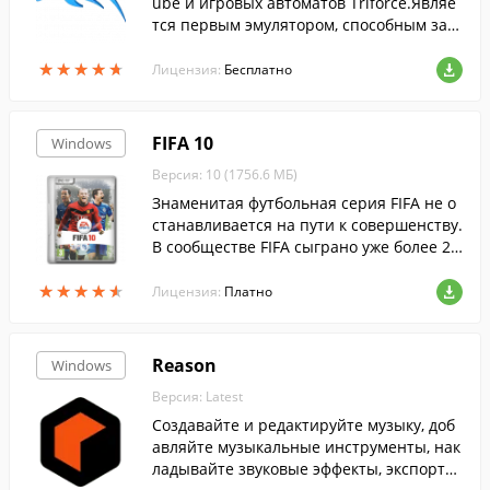
ube и игровых автоматов Triforce.Являе
тся первым эмулятором, способным зап
ускать коммерческие игры, выпущенны
★
★
★
★
★
★
★
★
★
★
е для платформ GameCube и Wii....
Лицензия:
Бесплатно
FIFA 10
Windows
Версия: 10 (1756.6 МБ)
Знаменитая футбольная серия FIFA не о
станавливается на пути к совершенству.
В сообществе FIFA сыграно уже более 25
0 миллионов сетевых матчей, и при соз
★
★
★
★
★
★
★
★
★
★
дании FIFA 10 мнение поклонников по м
Лицензия:
Платно
ножеству вопросов было учтено. Новый
эпизод серии претендует на звание луч
шего имитатора футбола, задающего но
Reason
Windows
вые стандарты реалистичности в жанр
Версия: Latest
е.
Создавайте и редактируйте музыку, доб
авляйте музыкальные инструменты, нак
ладывайте звуковые эффекты, экспорти