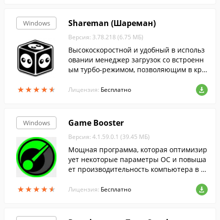
Shareman (Шареман)
Windows
Версия: 3.78.218 (6.75 МБ)
Высокоскоростной и удобный в использ
овании менеджер загрузок со встроенн
ым турбо-режимом, позволяющим в кра
тчайшие строки загрузить необходимый
★
★
★
★
★
★
★
★
★
★
вам файл.
Лицензия:
Бесплатно
Game Booster
Windows
Версия: 4.1.59.0.1 (39.45 МБ)
Мощная программа, которая оптимизир
ует некоторые параметры ОС и повыша
ет производительность компьютера в и
грах.
★
★
★
★
★
★
★
★
★
★
Лицензия:
Бесплатно