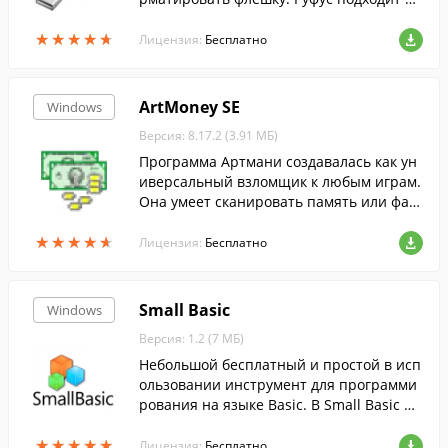
я 32- и 64-битной Windows и поддержив
★
★
★
★
★
★
★
★
★
★
ает русский язык.
Лицензия:
Бесплатно
ArtMoney SE
Windows
Версия: 8.17.2 (3.91 МБ)
Программа Артмани создавалась как ун
иверсальный взломщик к любым играм.
Она умеет сканировать память или фай
лы игры для поиска каких-то определен
★
★
★
★
★
★
★
★
★
★
ных значений. Имеется поддержка русс
Лицензия:
Бесплатно
кого языка
Small Basic
Windows
Версия: 1.2 (7 МБ)
Небольшой бесплатный и простой в исп
ользовании инструмент для программи
рования на языке Basic. В Small Basic пр
исутствует описание ключевых слов и о
★
★
★
★
★
★
★
★
★
★
ператоров с наглядными примерами, и
Лицензия:
Бесплатно