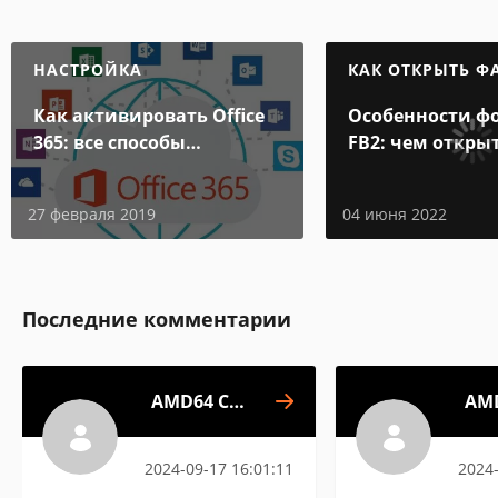
НАСТРОЙКА
КАК ОТКРЫТЬ Ф
Как активировать Office
Особенности ф
365: все способы
FB2: чем откры
активации
электронной к
27 февраля 2019
04 июня 2022
Последние комментарии
AMD64 CPU
AM
Assistant
A
2024-09-17 16:01:11
2024-