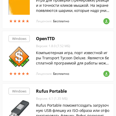
Игра для проверки (тренировки) реакци
и и точности кликов мышкой. На экране
появляются шарики, которые надо унич
тожать, кликая по ним.
★
★
★
★
★
★
★
★
★
★
Лицензия:
Бесплатно
OpenTTD
Windows
Версия: 1.8.0 (7.52 МБ)
Компьютерная игра, порт известной иг
ры Transport Tycoon Deluxe. Является бе
сплатной программой для работы можн
о использовать файлы данных от платн
★
★
★
★
★
★
★
★
★
★
ой оригинальной Transport Tycoon Delux
Лицензия:
Бесплатно
e.
Rufus Portable
Windows
Версия: 4.1 (1.35 МБ)
Rufus Portable поможетсоздать загрузоч
ную USB-флешку из ISO-образа или отфо
рматировать флешку. Руфус подходит дл