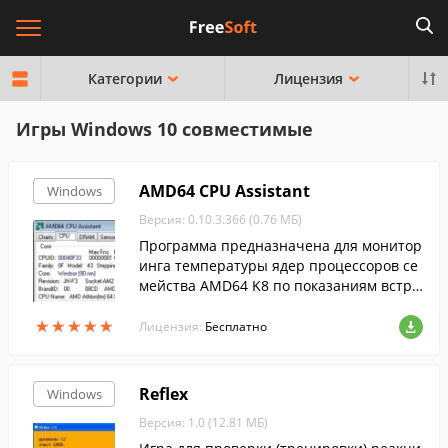
Категории
Лицензия
Игры Windows 10 совместимые
AMD64 CPU Assistant
Windows
Версия: 0.10.3.366 (0.76 МБ)
Программа предназначена для монитор
инга температуры ядер процессоров се
мейства AMD64 K8 по показаниям встро
енного в ядро сенсора с отображением
★
★
★
★
★
★
★
★
★
★
в трее температуры ядра, загрузки проц
Лицензия:
Бесплатно
ессор...
Reflex
Windows
Версия: 1.0 (12.81 МБ)