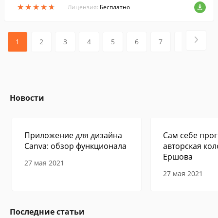
★
★
★
★
★
★
★
★
★
★
Лицензия:
Бесплатно
1
2
3
4
5
6
7
8
9
Новости
Приложение для дизайна
Сам себе прог
Canva: обзор функционала
авторская кол
Ершова
27 мая 2021
27 мая 2021
Последние статьи