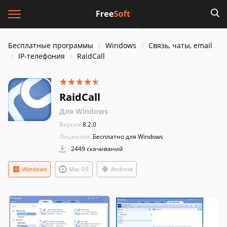
Бесплатные программы
Windows
Связь, чаты, email
IP-телефония
RaidCall
RaidCall
Для Windows
Версия:
8.2.0
Лицензия:
Бесплатно для Windows
2449 скачиваний
Windows
Mac OS
Android