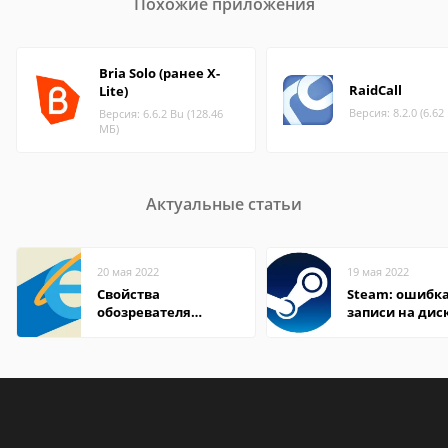
Похожие приложения
Bria Solo (ранее X-
RaidCall
Lite)
Версия: 8.2.0 (6.62
Версия: 6.6.2 Bu (128.46
МБ)
Актуальные статьи
20 мая 2022
19 мая 2022
Свойства
Steam: ошибка
обозревателя
записи на дис
Internet Explorer где
находится