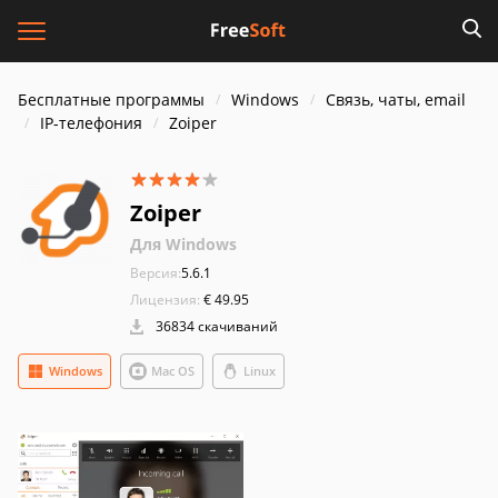
Бесплатные программы
Windows
Связь, чаты, email
IP-телефония
Zoiper
Zoiper
Для Windows
Версия:
5.6.1
Лицензия:
€ 49.95
36834 скачиваний
Windows
Mac OS
Linux