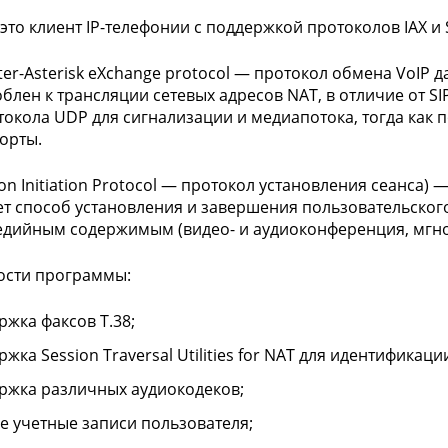
 это клиент IP-телефонии с поддержкой протоколов IAX и S
nter-Asterisk eXchange protocol — протокол обмена VoIP 
блен к трансляции сетевых адресов NAT, в отличие от SI
токола UDP для сигнализации и медиапотока, тогда как 
орты.
sion Initiation Protocol — протокол установления сеанса
т способ установления и завершения пользовательског
дийным содержимым (видео- и аудиоконференция, мгно
ости программы:
ржка факсов T.38;
жка Session Traversal Utilities for NAT для идентификаци
ржка различных аудиокодеков;
е учетные записи пользователя;