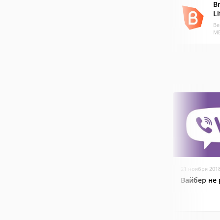
Br
Li
Ве
МБ
21 ноября 201
Вайбер не 