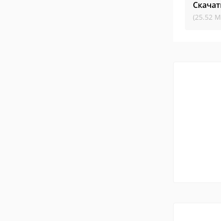
Скачат
(25.52 М