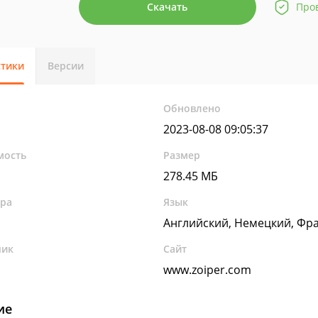
Скачать
Про
стики
Версии
Обновлено
2023-08-08 09:05:37
мость
Размер
278.45 МБ
ура
Язык
Английский, Немецкий, Фр
чик
Сайт
www.zoiper.com
ие