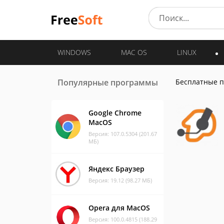
WINDOWS
MAC OS
LINUX
Популярные программы
Бесплатные 
Google Chrome
MacOS
Версия: 107.0.5304 (201.67
МБ)
Яндекс Браузер
Версия: 19.12 (98.27 МБ)
Opera для MacOS
Версия: 100.0.4815 (188.29