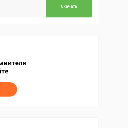
Скачать
тавителя
йте