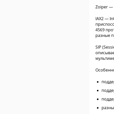
Zoiper —
IAX2 — I
приспосо
4569 про
разные п
SIP (Ses
описывае
мультиме
Особенн
подде
поддер
подде
разны