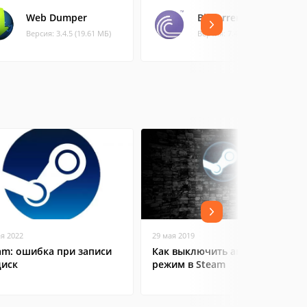
Web Dumper
BitTorrent
Версия: 3.4.5 (19.61 МБ)
Версия: 7.4.3.43 (1.32 МБ)
ая 2022
29 мая 2019
am: ошибка при записи
Как выключить автономный
диск
режим в Steam