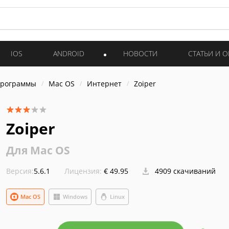
IOS
ANDROID
НОВОСТИ
СТАТЬИ И 
программы
Mac OS
Интернет
Zoiper
Zoiper
Для Mac OS
Версия:
5.6.1
Лицензия:
€ 49.95
4909 скачиваний
Mac OS
Windows
Linux