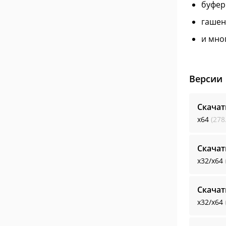
буфер
гашен
и мно
Версии
Скачат
x64
(278
Скачат
x32/x64
Скачат
x32/x64