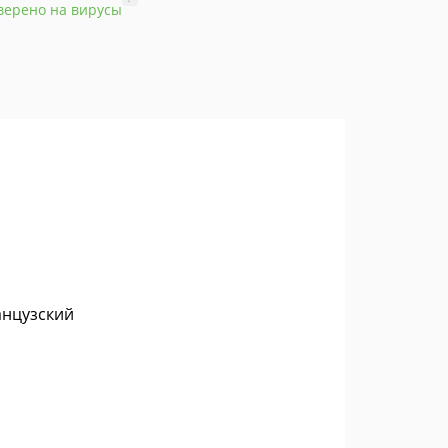
верено на вирусы
анцузский