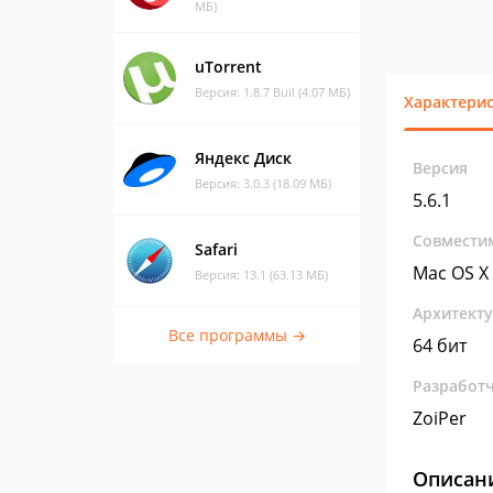
МБ)
uTorrent
Версия: 1.8.7 Buil (4.07 МБ)
Характери
Яндекс Диск
Версия
Версия: 3.0.3 (18.09 МБ)
5.6.1
Совмести
Safari
Mac OS X
Версия: 13.1 (63.13 МБ)
Архитект
Все программы →
64 бит
Разработ
ZoiPer
Описан