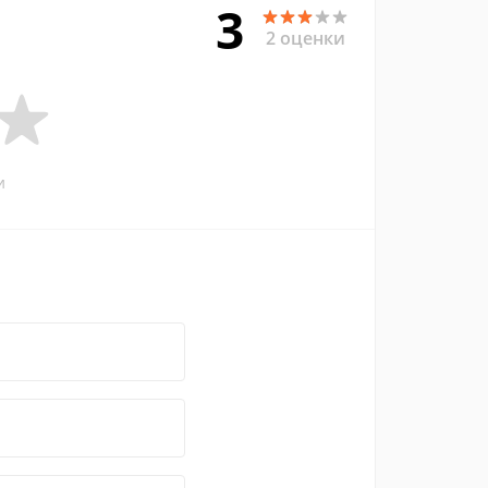
3
2 оценки
и