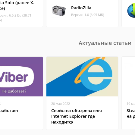
ia Solo (ранее X-
RadioZilla
te)
Версия: 1.0 (6.95 МБ)
рсия: 6.6.2 Bu (38.71
)
Актуальные статьи
8
20 мая 2022
19 м
работает
Свойства обозревателя
Ste
Internet Explorer где
на 
находится