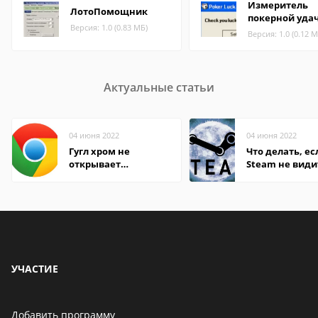
Измеритель
ЛотоПомощник
покерной уда
Версия: 1.0 (0.83 МБ)
Версия: 1.0 (0.12 М
Актуальные статьи
04 июня 2022
04 июня 2022
Гугл хром не
Что делать, ес
открывает
Steam не види
страницы
установленную
УЧАСТИЕ
Добавить программу