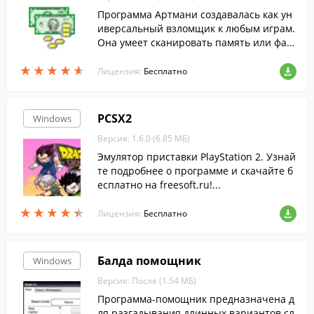
Программа Артмани создавалась как ун
иверсальный взломщик к любым играм.
Она умеет сканировать память или фай
лы игры для поиска каких-то определен
★
★
★
★
★
★
★
★
★
★
ных значений. Имеется поддержка русс
Лицензия:
Бесплатно
кого языка
PCSX2
Windows
Версия: 1.6.0 (6.85 МБ)
Эмулятор приставки PlayStation 2. Узнай
те подробнее о программе и скачайте б
есплатно на freesoft.ru!...
★
★
★
★
★
★
★
★
★
★
Лицензия:
Бесплатно
Балда помощник
Windows
Версия: После (1.54 МБ)
Программа-помощник предназначена д
ля разгадывания длинных вариантов сл