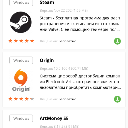
Steam
Windows
Версия: Nov 22 202 (1.69 МБ)
Steam - бесплатная программа для расп
ространения и скачивания игр от компа
нии Valve. С ее помощью геймеры полу
чают во......
★
★
★
★
★
★
★
★
★
★
Лицензия:
Бесплатно
Origin
Windows
Версия: 10.5.106.4 (60.71 МБ)
Система цифровой дистрибуции компан
ии Electronic Arts, которая позволяет по
льзователям приобретать компьютерны
е игры через Интернет и загружать их с
★
★
★
★
★
★
★
★
★
★
помощью клиента Origin....
Лицензия:
Бесплатно
ArtMoney SE
Windows
Версия: 8.17.2 (3.91 МБ)