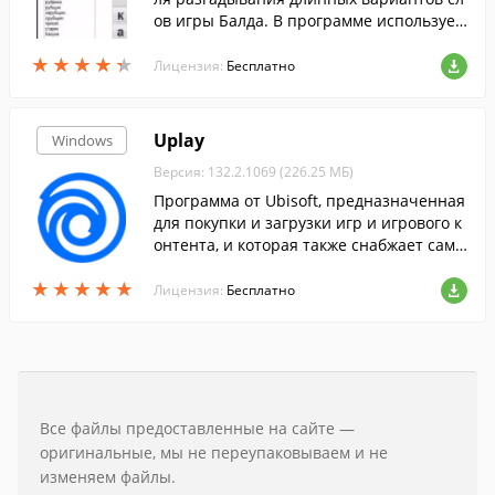
ов игры Балда. В программе использует
ся оптимизированная функция оценки х
★
★
★
★
★
★
★
★
★
★
ода и быстрого поиска. "Балда" помощн
Лицензия:
Бесплатно
ик, отличающийся тем что подбирает д
линные слова.
Uplay
Windows
Версия: 132.2.1069 (226.25 МБ)
Программа от Ubisoft, предназначенная
для покупки и загрузки игр и игрового к
онтента, и которая также снабжает самы
ми последними новостями из мира игр.
★
★
★
★
★
★
★
★
★
★
Лицензия:
Бесплатно
Все файлы предоставленные на сайте —
оригинальные, мы не переупаковываем и не
изменяем файлы.