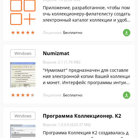
Приложение, разработанное, чтобы пом
очь коллекционеру-филателисту создать
электронный каталог коллекции и удобн
о им пользоваться.
★
★
★
★
★
★
★
★
★
★
Лицензия:
Бесплатно
Numizmat
Windows
Версия: 2.1 (1.74 МБ)
"Нумизмат" предназначен для составле
ния электронной копии Вашей коллекци
и монет. Интерфейс программы интуит
ивно понятен и мультиязычен! "Нумизм
★
★
★
★
★
★
★
★
★
★
ат" можно использовать и как электронн
Лицензия:
Бесплатно
ый кат...
Программа Коллекционер. К2
Windows
Версия: 1.0.0.9 (629.37 МБ)
Программа Коллекция К2 создавалась д