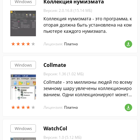
Коллекция нумизмата
Windows
Версия: 2.0.16.8 (15.14 МБ)
Коллекция нумизмата - это программа, к
оторая должна быть установлена на ком
пьютере каждого нумизмата.
★
★
★
★
★
★
★
★
★
★
Лицензия:
Платно
Collmate
Windows
Версия: 1.36 (1.02 МБ)
Collmate - это миллионы людей по всему
земному шару увлечены коллекциониро
ванием. Одни коллекционируют монет
ы, другие - куклы, третьи - бутылочные к
★
★
★
★
★
★
★
★
★
★
рышки.
Лицензия:
Платно
WatchCol
Windows
Версия: 1.0 (5.12 МБ)