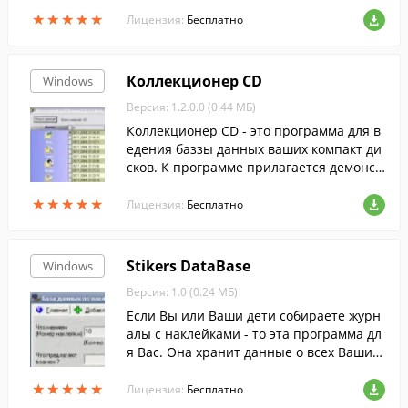
видео-коллекции по сложному запросу в
★
★
★
★
★
★
★
★
★
★
простой и удобной форме.
Лицензия:
Бесплатно
Коллекционер CD
Windows
Версия: 1.2.0.0 (0.44 МБ)
Коллекционер CD - это программа для в
едения баззы данных ваших компакт ди
сков. К программе прилагается демонст
рационная база данных (БД моих диско
★
★
★
★
★
★
★
★
★
★
в) Она нужна лишь для демонстрации в
Лицензия:
Бесплатно
озможностей и интерефейса программ
ы.
Stikers DataBase
Windows
Версия: 1.0 (0.24 МБ)
Если Вы или Ваши дети собираете журн
алы с наклейками - то эта программа дл
я Вас. Она хранит данные о всех Ваших
коллекциях и коллекциях друзей. Посове
★
★
★
★
★
★
★
★
★
★
тует что обменять и на что, а так же лег
Лицензия:
Бесплатно
ко скажет какие наклейки в каком журна