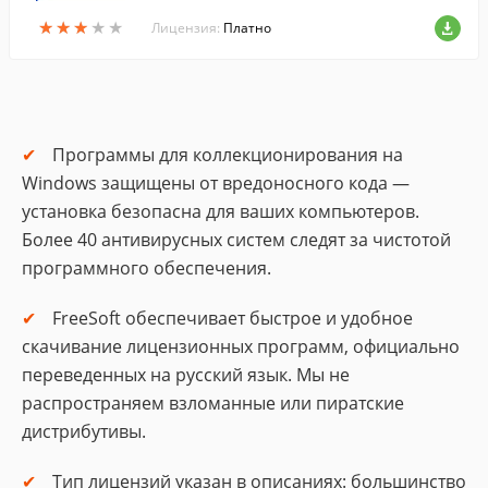
ентарной книги в электронном виде.
★
★
★
★
★
★
★
★
★
★
Лицензия:
Платно
Программы для коллекционирования на
Windows защищены от вредоносного кода —
установка безопасна для ваших компьютеров.
Более 40 антивирусных систем следят за чистотой
программного обеспечения.
FreeSoft обеспечивает быстрое и удобное
скачивание лицензионных программ, официально
переведенных на русский язык. Мы не
распространяем взломанные или пиратские
дистрибутивы.
Тип лицензий указан в описаниях: большинство