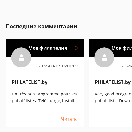
Последние комментарии
Моя филателия
Моя фи
2024-09-17 16:01:09
2024-
PHILATELIST.by
PHILATELIST.by
Un très bon programme pour les
Very good program
philatélistes. Téléchargé, installé
philatelists. Down
- tout fonctionne ! Trie
installed - everyth
facilement les timbres par
Conveniently sort
Читать
thème, année d'émission et état.
topic, year of issue
Caractéristiques Mon
Features My Phila