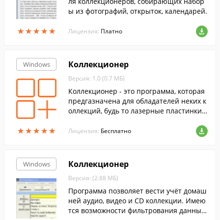
ля коллекционеров, собирающих набор
ы из фотографий, открыток, календарей.
★
★
★
★
★
★
★
★
★
★
Лицензия:
Платно
Коллекционер
Windows
Версия: 1.0 (0.7 МБ)
Коллекционер - это программа, которая
предгазначена для обладателей неких к
оллекций, будь то лазерные пластинки,
книги, журналы. "Коллекционер" - удобн
★
★
★
★
★
★
★
★
★
★
ое средство для хранения и быстрого по
Лицензия:
Бесплатно
иска информации по категориям.
Коллекционер
Windows
Версия: (2.88 МБ)
Программа позволяет вести учёт домаш
ней аудио, видео и CD коллекции. Имею
тся возможности фильтрования данных