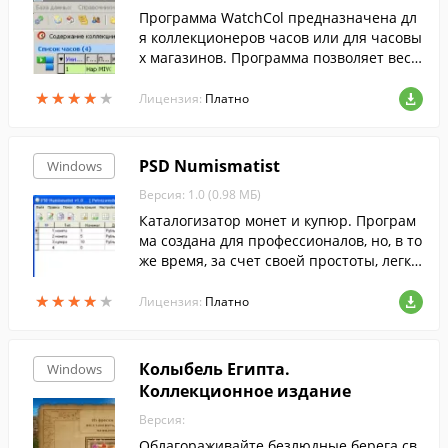
Программа WatchCol предназначена дл
я коллекционеров часов или для часовы
х магазинов. Программа позволяет вест
и базу данных часов и их компонентов -
★
★
★
★
★
★
★
★
★
★
механизмов, усложнений, циферблатов
Лицензия:
Платно
и тому подобное.
PSD Numismatist
Windows
Версия: 1.0 (0.98 МБ)
Каталогизатор монет и купюр. Програм
ма создана для профессионалов, но, в то
же время, за счет своей простоты, легко
сти управления и настройки может посл
★
★
★
★
★
★
★
★
★
★
ужить хорошим помощником любому.
Лицензия:
Платно
Колыбель Египта.
Windows
Коллекционное издание
Версия:
Облагораживайте безлюдные берега св