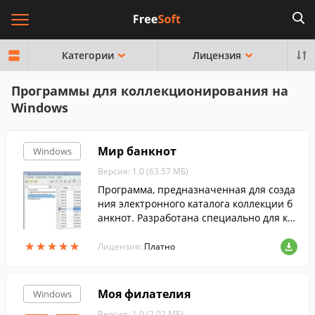
Категории
Лицензия
Программы для коллекционирования на
Windows
Мир банкнот
Windows
Версия: 1.0 (63.57 МБ)
Программа, предназначенная для созда
ния электронного каталога коллекции б
анкнот. Разработана специально для ко
ллекционера-бониста. Вместе с установ
★
★
★
★
★
★
★
★
★
★
кой программы Вы получаете каталог ба
Лицензия:
Платно
нкнот СССР.
Моя филателия
Windows
Версия: 1.0 (2.02 МБ)