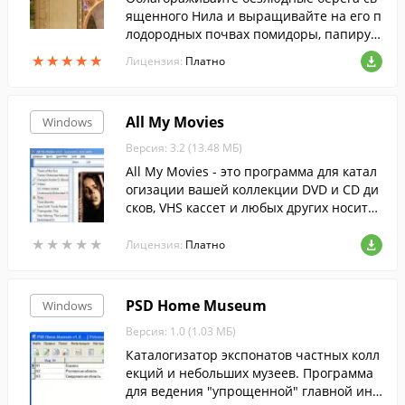
ященного Нила и выращивайте на его п
лодородных почвах помидоры, папирус
и другие культуры.
★
★
★
★
★
★
★
★
★
★
Лицензия:
Платно
All My Movies
Windows
Версия: 3.2 (13.48 МБ)
All My Movies - это программа для катал
огизации вашей коллекции DVD и CD ди
сков, VHS кассет и любых других носител
ей.
★
★
★
★
★
★
★
★
★
★
Лицензия:
Платно
PSD Home Museum
Windows
Версия: 1.0 (1.03 МБ)
Каталогизатор экспонатов частных колл
екций и небольших музеев. Программа
для ведения "упрощенной" главной инв