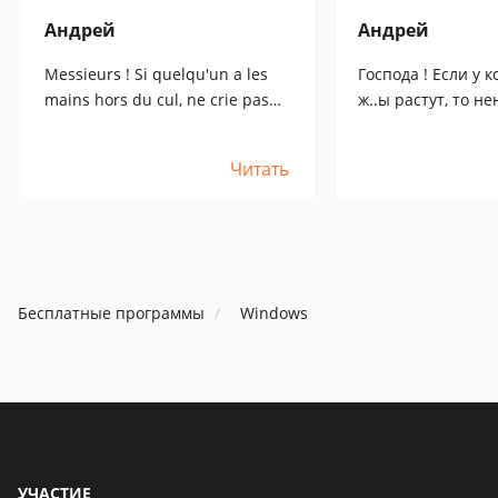
Андрей
Андрей
Messieurs ! Si quelqu'un a les
Господа ! Если у к
mains hors du cul, ne crie pas
ж..ы растут, то не
sur le logiciel. J'utilise ce
прогу. Я пользуюс
programme (version GRATUITE)
программой (FREE
Читать
depuis 3 ans et je n'ai aucun
3 года и бед незн
problème. Je travaille
работают 4 сайта,
maintenant sur 4 sites, avec un
стабильным еже
revenu mensuel stable. Encore
доходом. И ещё...
une chose... Sur le site officiel du
официальном сай
développeur, vous ne trouverez
разработчика, вы
Бесплатные программы
Windows
pas de version gratuite, car elle
найдёте бесплатн
est depuis longtemps payante.
т.к. она давно уж
Alors, profitez de ce moment !
Так-что пользуйт
УЧАСТИЕ