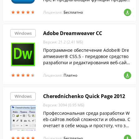
ительного просмотра, подсветки синтак
★
★
★
★
★
★
★
★
★
★
сиса и автозавершения.
Лицензия:
Бесплатно
Adobe Dreamweaver CC
Windows
Версия: 21.2 (2.41 МБ)
Программное обеспечение Adobe® Dre
amweaver® CS5.5 - передовое средство
разработки и редактирования веб-сайто
в на базе отраслевых стандартов, котор
★
★
★
★
★
★
★
★
★
★
ое позволяет создавать проекты для нас
Лицензия:
Платно
тол...
Cherednichenko Quick Page 2012
Windows
Версия: 3094 (0.95 МБ)
Профессиональная среда разработки W
eb-сайтов любой сложности и объема. C
очетает в себе мощь и простоту, что зна
чительным образом способствует дальн
★
★
★
★
★
★
★
★
★
★
ейшему распространению продукта.
Лицензия:
Бесплатно