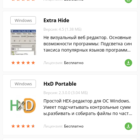
Extra Hide
Windows
Версия: 4.5 (1.38 МБ)
Не визуальный веб редактор. Основные
возможности программы: Подсветка син
таксиса популярных языков программи
рования: HTML, C++, Pascal (Delphi), Basi
★
★
★
★
★
★
★
★
★
★
c, CSS, Java Script, PHP, VB Script, XML.
Лицензия:
Бесплатно
HxD Portable
Windows
Версия: 2.3.0.0 (3.04 МБ)
Простой HEX-редактор для ОС Windows.
Умеет подсчитывать контрольные сумм
ы,разбивать и собирать файлы по частя
м, экспортировать данные в разные фор
★
★
★
★
★
★
★
★
★
★
маты. ...
Лицензия:
Бесплатно