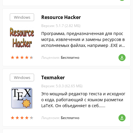
любого из выше перечисленных видов к
одов.
Resource Hacker
Windows
Версия: 5.1.7 (2.82 МБ)
Программа, предназначенная для прос
мотра, извлечения и замены ресурсов в
исполняемых файлах, например .EXE ил
и .DLL.
★
★
★
★
★
★
★
★
★
★
Лицензия:
Бесплатно
Texmaker
Windows
Версия: 5.0.3 (62.65 МБ)
Это мощный редактор текста и исходног
о кода, работающий с языком разметки
LaTeX. Он объединяет в себ…...
★
★
★
★
★
★
★
★
★
★
Лицензия:
Бесплатно