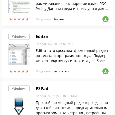
раммирования, расширение языка PDC
Prolog.Данная среда используется для с
оздания программ для платформы Micro
★
★
★
★
★
★
★
★
★
★
soft Windows....
Лицензия:
Платно
Editra
Windows
Версия: 0.7.20 (15.67 МБ)
Editra - это кроссплатформенный редакт
ор текста и программного кода. Поддер
живает подсветку синтаксиса для более
чем 30 языков программирования. Обла
★
★
★
★
★
★
★
★
★
★
дает простым и понятным интерфейсо
Лицензия:
Бесплатно
м.
PSPad
Windows
Версия: 5.0.6 (589 (8.83 МБ)
Простой, но мощный редактор кода с по
дсветкой синтаксиса, предварительным
просмотром HTML-страниц, встроенным