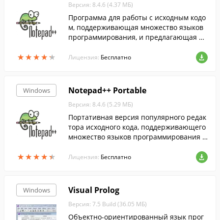
Версия: 8.4.6 (4.37 МБ)
Программа для работы с исходным кодо
м, поддерживающая множество языков
программирования, и предлагающая ра
зработчикам весь необходимый функци
★
★
★
★
★
★
★
★
★
★
онал для эффективной работы над прое
Лицензия:
Бесплатно
ктами....
Notepad++ Portable
Windows
Версия: 8.4.6 (5.29 МБ)
Портативная версия популярного редак
тора исходного кода, поддерживающего
множество языков программирования и
разметки.
★
★
★
★
★
★
★
★
★
★
Лицензия:
Бесплатно
Visual Prolog
Windows
Версия: 7.5 Build (36.05 МБ)
Объектно-ориентированный язык прог