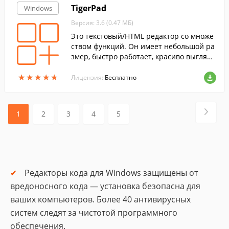
TigerPad
Windows
Версия: 3.6 (0.47 МБ)
Это текстовый/HTML редактор со множе
ством функций. Он имеет небольшой ра
змер, быстро работает, красиво выгляди
т, все его многочисленные функции удо
★
★
★
★
★
★
★
★
★
★
бно рассортированы по меню, все настр
Лицензия:
Бесплатно
аивается.
1
2
3
4
5
Редакторы кода для Windows защищены от
вредоносного кода — установка безопасна для
ваших компьютеров. Более 40 антивирусных
систем следят за чистотой программного
обеспечения.