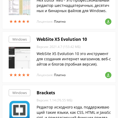
Hex Editor Neo - это профессиональный
редактор шестнадцатеричных, десятич
ных и бинарных файлов для Windows.
★
★
★
★
★
★
★
★
★
★
Лицензия:
Платно
WebSite X5 Evolution 10
Windows
Версия: 2021.4.7 (153.42 МБ)
WebSite X5 Evolution 10 это инструмент
для создания интернет магазинов, веб-с
айтов и блогов (пробная версия).
★
★
★
★
★
★
★
★
★
★
Лицензия:
Платно
Brackets
Windows
Версия: 1.14 (76.55 МБ)
Редактор исходного кода, поддерживаю
щий такие языки, как CSS, HTML и JavaSc
ript, и предлагающий функции предвар