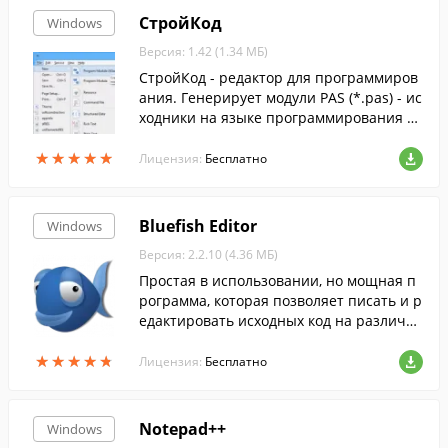
СтройКод
Windows
Версия: 1.42 (1.34 МБ)
СтройКод - редактор для программиров
ания. Генерирует модули PAS (*.pas) - ис
ходники на языке программирования Pa
scal. Эти модули можно подключать к пр
★
★
★
★
★
★
★
★
★
★
оектам в Delphi или Lazarus.
Лицензия:
Бесплатно
Bluefish Editor
Windows
Версия: 2.2.10 (4.36 МБ)
Простая в использовании, но мощная п
рограмма, которая позволяет писать и р
едактировать исходных код на различн
ых языках программирования.
★
★
★
★
★
★
★
★
★
★
Лицензия:
Бесплатно
Notepad++
Windows