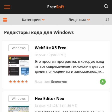
Категории
Лицензия
Редакторы кода для Windows
WebSite X5 Free
Windows
Версия: 10 (58.01 МБ)
Это простая программа, в которую вход
ят все современные технологии для соз
дания полноценных и запоминающихся
вебсайтов.
★
★
★
★
★
★
★
★
★
★
Лицензия:
Бесплатно
Hex Editor Neo
Windows
Версия: 4.21.03.11 (11.36 МБ)