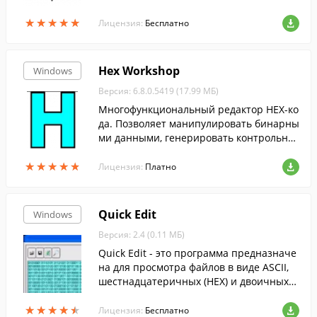
FTP-клиентом и множеством других поле
★
★
★
★
★
★
★
★
★
★
зных инструментов....
Лицензия:
Бесплатно
Hex Workshop
Windows
Версия: 6.8.0.5419 (17.99 МБ)
Многофункциональный редактор HEX-ко
да. Позволяет манипулировать бинарны
ми данными, генерировать контрольны
е суммы, экспортировать данные и т.д.
★
★
★
★
★
★
★
★
★
★
Лицензия:
Платно
Quick Edit
Windows
Версия: 2.4 (0.11 МБ)
Quick Edit - это программа предназначе
на для просмотра файлов в виде ASCII,
шестнадцатеричных (HEX) и двоичных
(BIN) кодов, для быстрого и удобного их
★
★
★
★
★
★
★
★
★
★
редактирования, а также сохранения из
Лицензия:
Бесплатно