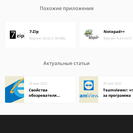
Похожие приложения
7-Zip
Notepad++
Версия: 26.02 (1.58 МБ)
Версия: 8.4.6 (4.37
Актуальные статьи
20 мая 2022
30 мая 2022
Свойства
Teamviewer: чт
обозревателя
за программа
Internet Explorer где
находится