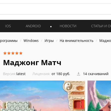
IOS
ANDROID
НОВОСТИ
СТАТЬИ И 
программы
Windows
Игры
На внимательность
Маджо
Маджонг Матч
Версия:
latest
Лицензия:
от 180 руб.
14 скачиваний