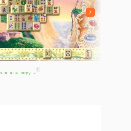
?
верено на вирусы