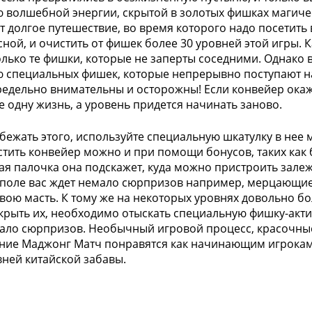
волшебной энергии, скрытой в золотых фишках магиче
т долгое путешествие, во время которого надо посетить 
ной, и очистить от фишек более 30 уровней этой игры. К
лько те фишки, которые не заперты соседними. Однако 
специальных фишек, которые непрерывно поступают на
редельно внимательны и осторожны! Если конвейер окаж
е одну жизнь, а уровень придется начинать заново.
бежать этого, используйте специальную шкатулку в не
стить конвейер можно и при помощи бонусов, таких как 
я палочка она подскажет, куда можно пристроить зале
поле вас ждет немало сюрпризов например, мерцающие
вою масть. К тому же на некоторых уровнях довольно б
крыть их, необходимо отыскать специальную фишку-актив
ало сюрпризов. Необычный игровой процесс, красочные
ие Маджонг Матч понравятся как начинающим игрокам
вней китайской забавы.