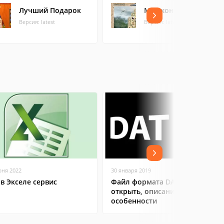
Лучший Подарок
Маджонг Артефакт
Версия: latest
Версия: latest
юня 2022
30 января 2019
 в Экселе сервис
Файл формата DAT: чем
открыть, описание,
особенности