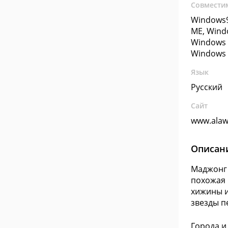
Совмести
Windows9
ME, Wind
Windows 
Windows 
Язык
Русский
Сайт
www.alaw
Описан
Маджонг 
похожая 
хижины и
звезды п
Города и