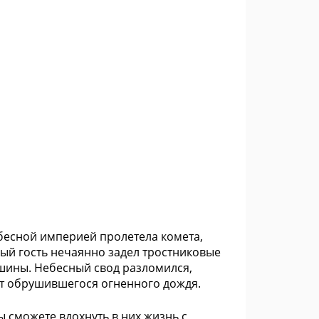
ебесной империей пролетела комета,
ый гость нечаянно задел тростниковые
шины. Небесный свод разломился,
 от обрушившегося огненного дождя.
ы сможете вдохнуть в них жизнь с