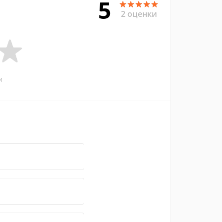
5
2 оценки
и