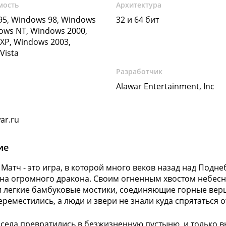
мость
Архитектура
5, Windows 98, Windows
32 и 64 бит
ows NT, Windows 2000,
XP, Windows 2003,
Vista
Разработчик
Alawar Entertainment, Inc
ar.ru
ие
Матч - это игра, в которой много веков назад над Подн
на огромного дракона. Своим огненным хвостом небесн
 легкие бамбуковые мостики, соединяющие горные вер
ереместились, а люди и звери не знали куда спрятаться
 села превратились в безжизненную пустыню, и только в