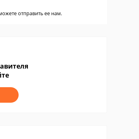
 можете
отправить ее нам
.
тавителя
йте