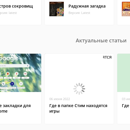
стров сокровищ
Радужная загадка
рсия: latest
Версия: Latest
Актуальные статьи
06 июня 2022
03 и
е закладки для
Где в папке Стим находятся
Где
rome
игры