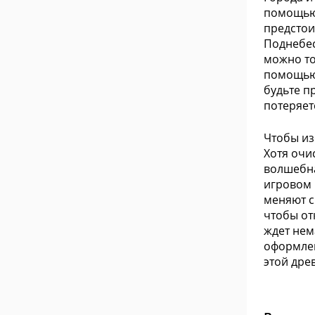
помощью 
предстои
Поднебес
можно то
помощью 
будьте п
потеряет
Чтобы из
Хотя очи
волшебна
игровом 
меняют с
чтобы от
ждет нем
оформлен
этой дре