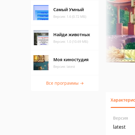
Самый Умный
Версия: 1.6 (0.72 МБ)
Найди животных
Версия: 1.0 (10.69 МБ)
Моя киностудия
Версия: latest
Все программы →
Характери
Версия
latest