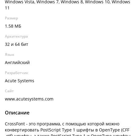
Windows Vista, Windows 7, Windows 8, Windows 10, Windows
11
Размер
1.58 МБ
Архитектура
32 и 64 бит
Язык
Английский
Разработчик
Acute Systems
Сайт
www.acutesystems.com
Описание
CrossFont - это программа, с помощью которой можно
конвертировать PostScript Type 1 шрифты в OpenType (CFF
.otf) шрифты, а также PostScript Type 1 и OpenType шрифты