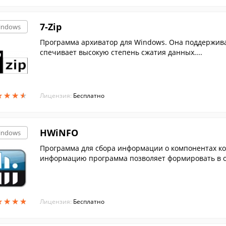
7-Zip
indows
Программа архиватор для Windows. Она поддержива
спечивает высокую степень сжатия данных....
★
★
★
★
★
★
★
★
Лицензия:
Бесплатно
HWiNFO
indows
Программа для сбора информации о компонентах ко
информацию программа позволяет формировать в о
★
★
★
★
★
★
★
★
Лицензия:
Бесплатно