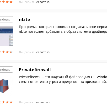
★
★
★
★
★
★
★
★
Лицензия:
Бесплатно
nLite
indows
Программа, которая позволяет создавать свои верс
nLite позволяет добавлять в образ системы драйвер
лен.
★
★
★
★
★
★
★
★
Лицензия:
Бесплатно
Privatefirewall
indows
Privatefirewall - это надежный файрвол для ОС Wi
стемы от сетевых угроз и вредоносных приложений.
★
★
★
★
★
★
★
★
Лицензия:
Бесплатно