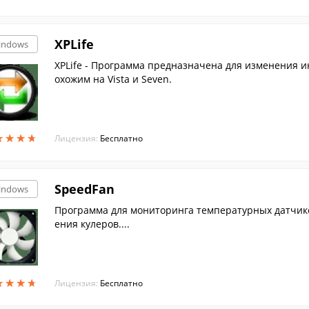
XPLife
indows
XPLife - Программа предназначена для изменения инт
охожим на Vista и Seven.
★
★
★
★
★
★
★
★
Лицензия:
Бесплатно
SpeedFan
indows
Программа для мониторинга температурных датчик
ения кулеров....
★
★
★
★
★
★
★
★
Лицензия:
Бесплатно