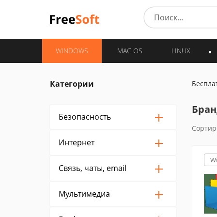
WINDOWS
MAC OS
LINUX
Категории
Беспла
Бран
Безопасность
Сортир
Интернет
W
Связь, чаты, email
Мультимедиа