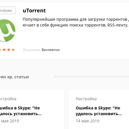
uTorrent
indows
Популярнейшая программа для загрузки торрентов д
ючает в себя функцию поиска торрентов, RSS-ленту,
★
★
★
★
★
★
★
★
Лицензия:
Бесплатно
ws xp, статьи
стройка
Настройка
ибка в Skype: "Не
Ошибка в Skype: "Не
алось установить
удалось установить
единение". Что делать?
соединение". Что делать
 мая 2019
14 мая 2019