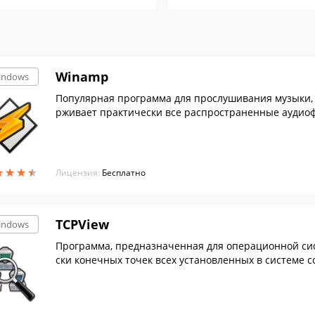
Winamp
indows
Популярная программа для прослушивания музыки, 
рживает практически все распространенные аудиоф
★
★
★
★
★
★
★
★
Лицензия:
Бесплатно
TCPView
indows
Программа, предназначенная для операционной сис
ски конечных точек всех установленных в системе 
ыми да...