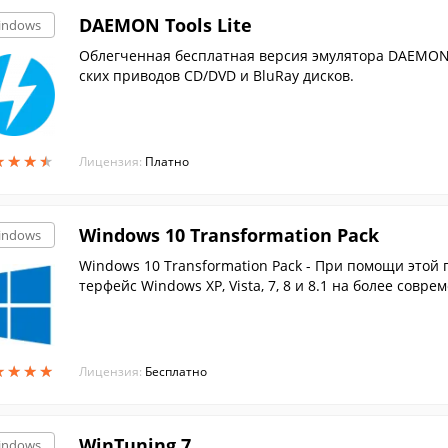
DAEMON Tools Lite
indows
Облегченная бесплатная версия эмулятора DAEMON 
ских приводов CD/DVD и BluRay дисков.
★
★
★
★
★
★
★
★
Лицензия:
Платно
Windows 10 Transformation Pack
indows
Windows 10 Transformation Pack - При помощи этой
★
★
★
★
★
★
★
★
Лицензия:
Бесплатно
WinTuning 7
indows