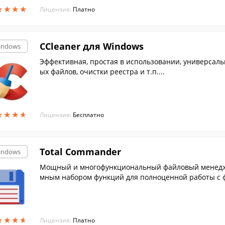
★
★
★
★
★
★
★
★
Лицензия:
Платно
CCleaner для Windows
indows
Эффективная, простая в использовании, универсал
ых файлов, очистки реестра и т.п....
★
★
★
★
★
★
★
★
Лицензия:
Бесплатно
Total Commander
indows
Мощный и многофункциональный файловый менедже
мным набором функций для полноценной работы с 
★
★
★
★
★
★
★
★
Лицензия:
Платно