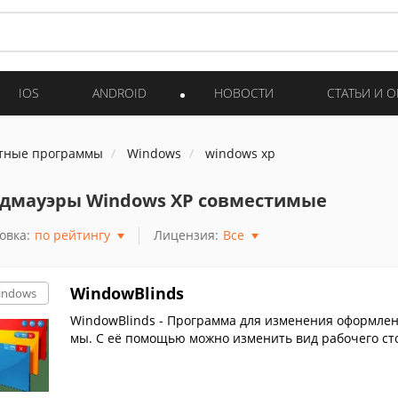
IOS
ANDROID
НОВОСТИ
СТАТЬИ И 
тные программы
Windows
windows xp
дмауэры Windows XP совместимые
овка:
по рейтингу
Лицензия:
Все
WindowBlinds
indows
WindowBlinds - Программа для изменения оформле
мы. С её помощью можно изменить вид рабочего сто
ое.