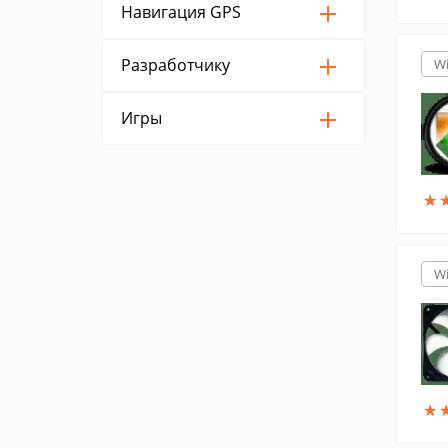
Навигация GPS
Разработчику
W
Игры
★
★
W
★
★