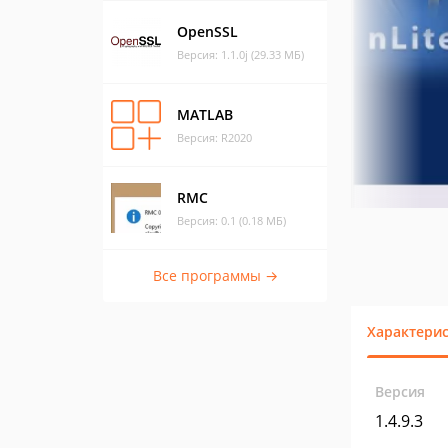
OpenSSL
Версия: 1.1.0j (29.33 МБ)
MATLAB
Версия: R2020
RMC
Версия: 0.1 (0.18 МБ)
Все программы →
Характери
Версия
1.4.9.3