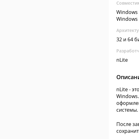
Совмести
Windows 
Windows 
Архитект
32 и 64 б
Разработ
nLite
Описан
nLite - 
Windows.
оформлен
системы.
После за
сохранит