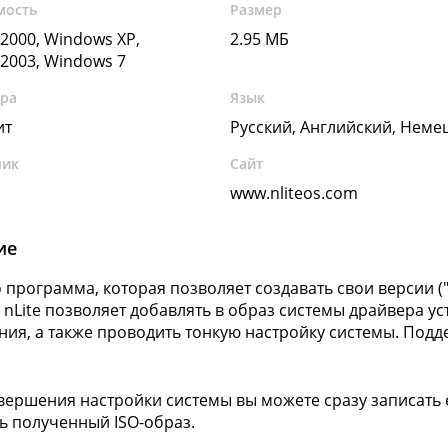
мость
Размер
2000, Windows XP,
2.95 МБ
2003, Windows 7
ура
Язык
ит
Русский, Английский, Неме
чик
Сайт
www.nliteos.com
ие
это программа, которая позволяет создавать свои версии
 nLite позволяет добавлять в образ системы драйвера у
ия, а также проводить тонкую настройку системы. Подд
вершения настройки системы вы можете сразу записать е
ь полученный ISO-образ.