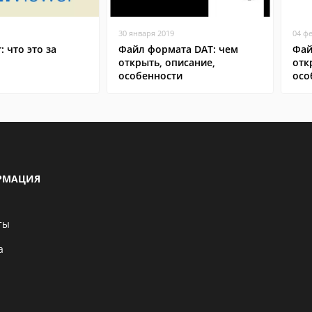
30 января 2019
04 ф
: что это за
Файл формата DAT: чем
Фай
открыть, описание,
отк
особенности
осо
РМАЦИЯ
ты
а