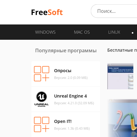
WINDOWS
MAC OS
LINUX
Популярные программы
Бесплатные 
Опросы
Версия: 2.0 (0.09 МБ)
Unreal Engine 4
Версия: 4.21.0 (32.09 МБ)
Open IT!
Версия: 1.3b (0.43 МБ)