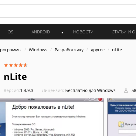
IOS
ANDROID
НОВОСТИ
СТАТЬИ И 
программы
Windows
Разработчику
другое
nLite
nLite
Версия:
1.4.9.3
Лицензия:
Бесплатно для Windows
58