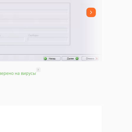
?
верено на вирусы