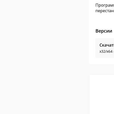
Программ
перестан
Версии
Скачат
x32/x64