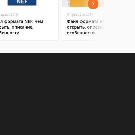
евраля 2019
04 февраля 2019
л формата NEF: чем
Файл формата exe: чем
рыть, описание,
открыть, описание,
бенности
особенности