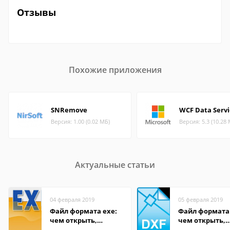
Отзывы
Похожие приложения
SNRemove
WCF Data Servi
Версия: 1.00 (0.02 МБ)
Версия: 5.3 (10.28
Актуальные статьи
04 февраля 2019
05 февраля 2019
Файл формата exe:
Файл формата
чем открыть,
чем открыть,
описание,
описание,