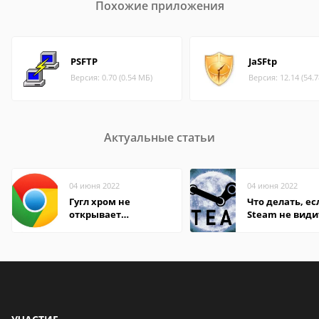
Похожие приложения
PSFTP
JaSFtp
Версия: 0.70 (0.54 МБ)
Версия: 12.14 (54.
Актуальные статьи
04 июня 2022
04 июня 2022
Гугл хром не
Что делать, ес
открывает
Steam не види
страницы
установленную