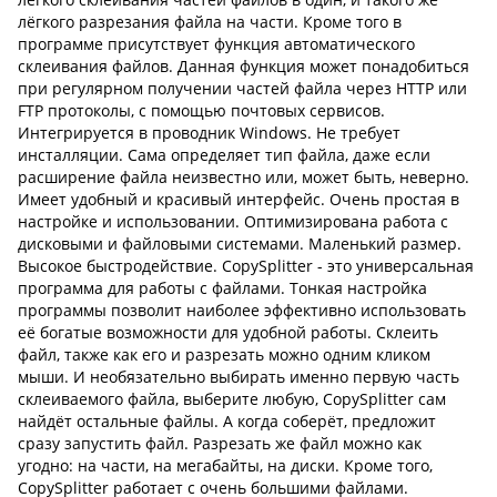
лёгкого разрезания файла на части. Кроме того в
программе присутствует функция автоматического
склеивания файлов. Данная функция может понадобиться
при регулярном получении частей файла через HTTP или
FTP протоколы, с помощью почтовых сервисов.
Интегрируется в проводник Windows. Не требует
инсталляции. Сама определяет тип файла, даже если
расширение файла неизвестно или, может быть, неверно.
Имеет удобный и красивый интерфейс. Очень простая в
настройке и использовании. Оптимизирована работа с
дисковыми и файловыми системами. Маленький размер.
Высокое быстродействие. CopySplitter - это универсальная
программа для работы с файлами. Тонкая настройка
программы позволит наиболее эффективно использовать
её богатые возможности для удобной работы. Склеить
файл, также как его и разрезать можно одним кликом
мыши. И необязательно выбирать именно первую часть
склеиваемого файла, выберите любую, CopySplitter сам
найдёт остальные файлы. А когда соберёт, предложит
сразу запустить файл. Разрезать же файл можно как
угодно: на части, на мегабайты, на диски. Кроме того,
CopySplitter работает с очень большими файлами.