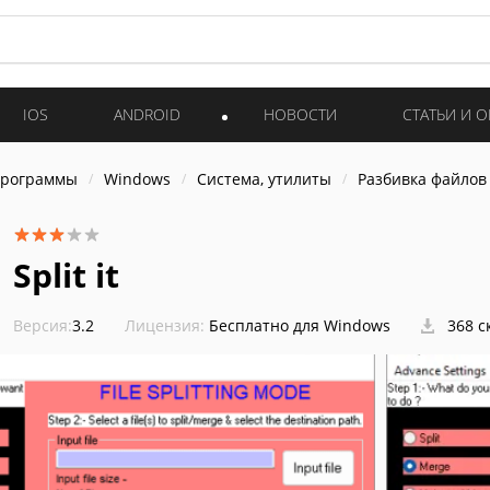
IOS
ANDROID
НОВОСТИ
СТАТЬИ И 
программы
Windows
Система, утилиты
Разбивка файлов
Split it
Версия:
3.2
Лицензия:
Бесплатно для Windows
368 с