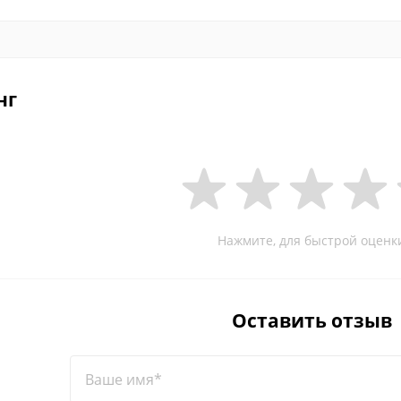
нг
Нажмите, для быстрой оценк
Оставить отзыв
Ваше имя*