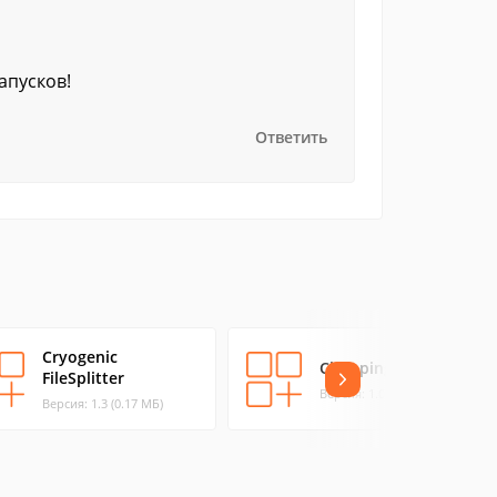
апусков!
Ответить
Cryogenic
Chopping List
FileSplitter
Версия: 1.0.5 (0.4 МБ)
Версия: 1.3 (0.17 МБ)