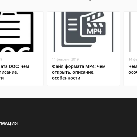
19
11 февраля 2019
14 ф
ата DOC: чем
Файл формата MP4: чем
Чем
писание,
открыть, описание,
осо
ти
особенности
РМАЦИЯ