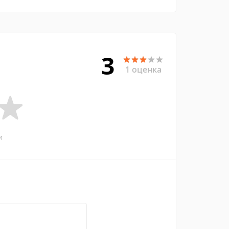
3
1 оценка
и