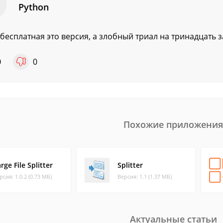
Python
 бесплатная это версия, а злобный триал на тринадцать з
0
0
Похожие приложения
rge File Splitter
Splitter
рсия: 1.0.2 (0.73 МБ)
Версия: 1.1 (1.37 МБ)
Актуальные статьи