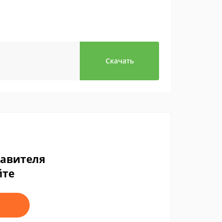
Скачать
тавителя
йте