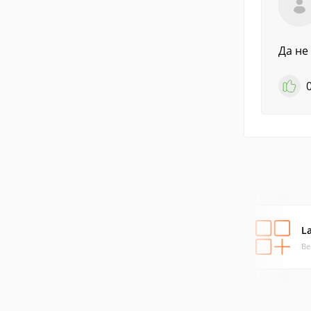
Да не
La
Ве