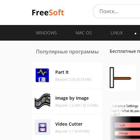
WINDOWS
MAC OS
LINUX
Популярные программы
Бесплатные 
Part It
Версия: 3.02 (0.33 МБ)
Image by Image
Версия: 1.2.4411 (0.12 МБ)
Video Cutter
Версия: 1.1 (4.49 МБ)