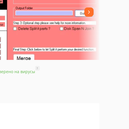
?
верено на вирусы