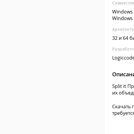
Совмести
Windows 
Windows 
Архитект
32 и 64 б
Разработ
Logiccod
Описан
Split it
их объед
Скачать 
требуетс