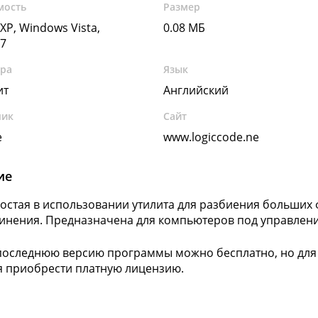
мость
Размер
XP, Windows Vista,
0.08 МБ
7
ура
Язык
ит
Английский
чик
Сайт
e
www.logiccode.ne
ие
 Простая в использовании утилита для разбиения больши
инения. Предназначена для компьютеров под управлен
последнюю версию программы можно бесплатно, но для
я приобрести платную лицензию.