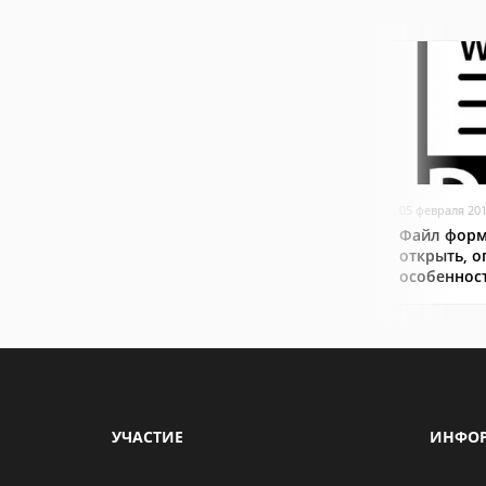
05 февраля 20
Файл форм
открыть, о
особеннос
УЧАСТИЕ
ИНФО