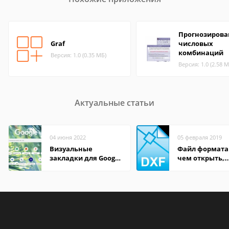
Прогнозирова
Graf
числовых
комбинаций
Версия: 1.0 (0.35 МБ)
Версия: 1.0 (2.58 М
Актуальные статьи
04 июня 2022
05 февраля 2019
Визуальные
Файл формата
закладки для Google
чем открыть,
Chrome
описание,
особенности