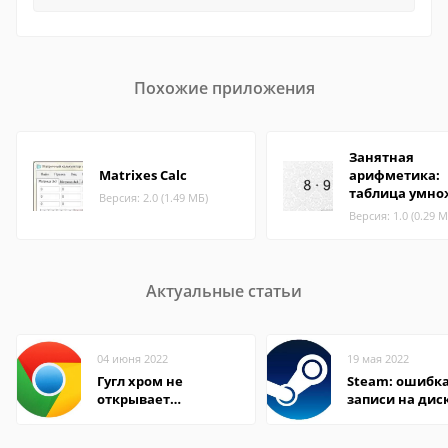
Похожие приложения
Занятная
Matrixes Calc
арифметика:
таблица умно
Версия: 2.0 (1.49 МБ)
Версия: 1.0 (0.29 М
Актуальные статьи
04 июня 2022
19 мая 2022
Гугл хром не
Steam: ошибка
открывает
записи на дис
страницы