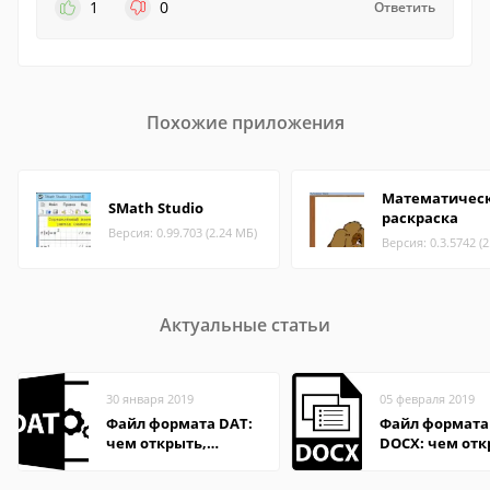
1
0
Ответить
Похожие приложения
Математичес
SMath Studio
раскраска
Версия: 0.99.703 (2.24 МБ)
Версия: 0.3.5742 (
Актуальные статьи
30 января 2019
05 февраля 2019
Файл формата DAT:
Файл формата
чем открыть,
DOCX: чем отк
описание,
описание,
особенности
особенности