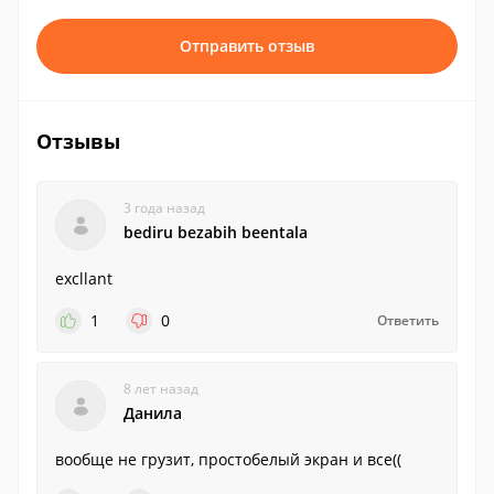
Отправить отзыв
Отзывы
3 года назад
bediru bezabih beentala
excllant
1
0
Ответить
8 лет назад
Данила
вообще не грузит, простобелый экран и все((