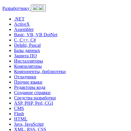
Разработчику
.NET
ActiveX
Assembler
Basic, VB, VB DotNet
C, C++, C#
Delphi, Pascal
Базы данных
Защита ПО
Инсталляторы
Компиляторы
Компоненты, библиотеки
Отладчики
Прочие языки
Редакторы кода
Создание справки
Средства разработки
ASP, PHP, Perl, CGI
CMS
Flash
HTML
Java, JavaScript
XML, RSS, CSS