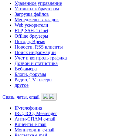
Удаленное управление
Утилиты к браузерам
Загрузка файлов
Менеджеры закладок
Web ускорители
FTP, SSH, Telnet
Offline браузеры
Погода, Время
Новости, RSS клиенты
Поиск информации
Учет и контроль трафика
Дозвон и статистика
Вебкамера
Блоги, форумы
Радио, TV плееры
другое
Связь, чаты, email
IP-телефония
IRC, ICQ, Messenger
Анти-СПАМ e-mail
Клиенты e-mail
Мониторинг e-mail
Рассылка e-mail