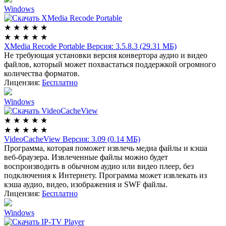
Windows
★
★
★
★
★
★
★
★
★
★
XMedia Recode Portable
Версия: 3.5.8.3 (29.31 МБ)
Не требующая установки версия конвертора аудио и видео
файлов, который может похвастаться поддержкой огромного
количества форматов.
Лицензия:
Бесплатно
Windows
★
★
★
★
★
★
★
★
★
★
VideoCacheView
Версия: 3.09 (0.14 МБ)
Программа, которая поможет извлечь медиа файлы и кэша
веб-браузера. Извлеченные файлы можно будет
воспроизводить в обычном аудио или видео плеер, без
подключения к Интернету. Программа может извлекать из
кэша аудио, видео, изображения и SWF файлы.
Лицензия:
Бесплатно
Windows