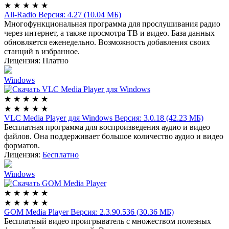
★
★
★
★
★
All-Radio
Версия: 4.27 (10.04 МБ)
Многофункциональная программа для прослушивания радио
через интернет, а также просмотра ТВ и видео. База данных
обновляется еженедельно. Возможность добавления своих
станций в избранное.
Лицензия:
Платно
Windows
★
★
★
★
★
★
★
★
★
★
VLC Media Player для Windows
Версия: 3.0.18 (42.23 МБ)
Бесплатная программа для воспроизведения аудио и видео
файлов. Она поддерживает большое количество аудио и видео
форматов.
Лицензия:
Бесплатно
Windows
★
★
★
★
★
★
★
★
★
★
GOM Media Player
Версия: 2.3.90.536 (30.36 МБ)
Бесплатный видео проигрыватель с множеством полезных