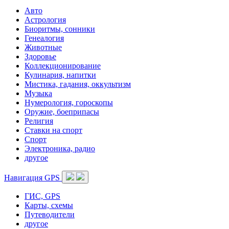
Авто
Астрология
Биоритмы, сонники
Генеалогия
Животные
Здоровье
Коллекционирование
Кулинария, напитки
Мистика, гадания, оккультизм
Музыка
Нумерология, гороскопы
Оружие, боеприпасы
Религия
Ставки на спорт
Спорт
Электроника, радио
другое
Навигация GPS
ГИС, GPS
Карты, схемы
Путеводители
другое