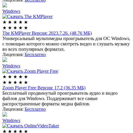
Windows
★
★
★
★
★
★
★
★
★
★
The KMPlayer
Версия: 2023.7.26. (48.76 МБ)
Универсальный мультимедиа проигрыватель для ОС Windows,
с помощью которого можно смотреть видео и слушать музыку
во всех популярных форматах.
Лицензия:
Бесплатно
Windows
★
★
★
★
★
★
★
★
★
★
Zoom Player Free
Версия: 17.2 (36.35 МБ)
Бесплатный продвинутый проигрыватель аудио и видео
файлов для Windows. Поддерживает все самые
распространенные форматы медиа файлов.
Лицензия:
Бесплатно
Windows
★
★
★
★
★