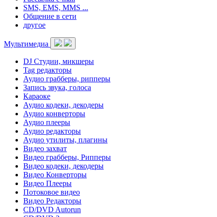
SMS, EMS, MMS ...
Общение в сети
другое
Мультимедиа
DJ Студии, микшеры
Tag редакторы
Аудио грабберы, рипперы
Запись звука, голоса
Караоке
Аудио кодеки, декодеры
Аудио конверторы
Аудио плееры
Аудио редакторы
Аудио утилиты, плагины
Видео захват
Видео грабберы, Рипперы
Видео кодеки, декодеры
Видео Конверторы
Видео Плееры
Потоковое видео
Видео Редакторы
CD/DVD Autorun