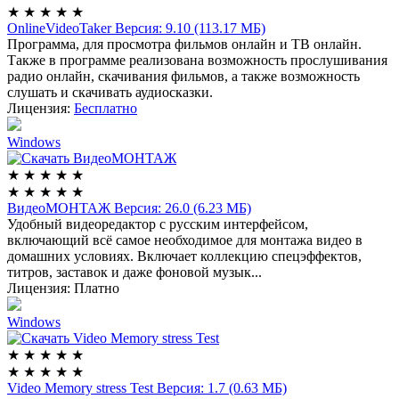
★
★
★
★
★
OnlineVideoTaker
Версия: 9.10 (113.17 МБ)
Программа, для просмотра фильмов онлайн и ТВ онлайн.
Также в программе реализована возможность прослушивания
радио онлайн, скачивания фильмов, а также возможность
слушать и скачивать аудиосказки.
Лицензия:
Бесплатно
Windows
★
★
★
★
★
★
★
★
★
★
ВидеоМОНТАЖ
Версия: 26.0 (6.23 МБ)
Удобный видеоредактор с русским интерфейсом,
включающий всё самое необходимое для монтажа видео в
домашних условиях. Включает коллекцию спецэффектов,
титров, заставок и даже фоновой музык...
Лицензия:
Платно
Windows
★
★
★
★
★
★
★
★
★
★
Video Memory stress Test
Версия: 1.7 (0.63 МБ)