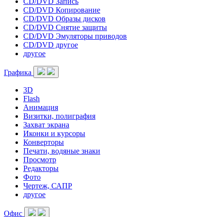
CD/DVD Запись
CD/DVD Копирование
CD/DVD Образы дисков
CD/DVD Снятие защиты
CD/DVD Эмуляторы приводов
CD/DVD другое
другое
Графика
3D
Flash
Анимация
Визитки, полиграфия
Захват экрана
Иконки и курсоры
Конверторы
Печати, водяные знаки
Просмотр
Редакторы
Фото
Чертеж, САПР
другое
Офис