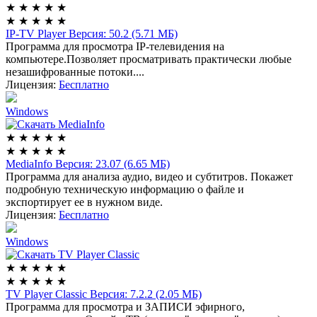
★
★
★
★
★
★
★
★
★
★
IP-TV Player
Версия: 50.2 (5.71 МБ)
Программа для просмотра IP-телевидения на
компьютере.Позволяет просматривать практически любые
незашифрованные потоки....
Лицензия:
Бесплатно
Windows
★
★
★
★
★
★
★
★
★
★
MediaInfo
Версия: 23.07 (6.65 МБ)
Программа для анализа аудио, видео и субтитров. Покажет
подробную техническую информацию о файле и
экспортирует ее в нужном виде.
Лицензия:
Бесплатно
Windows
★
★
★
★
★
★
★
★
★
★
TV Player Classic
Версия: 7.2.2 (2.05 МБ)
Программа для просмотра и ЗАПИСИ эфирного,