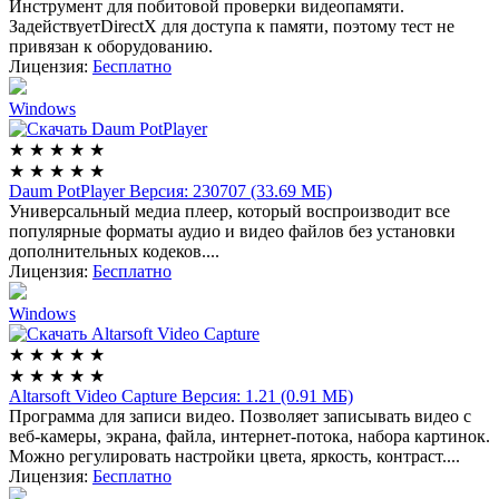
Инструмент для побитовой проверки видеопамяти.
ЗадействуетDirectX для доступа к памяти, поэтому тест не
привязан к оборудованию.
Лицензия:
Бесплатно
Windows
★
★
★
★
★
★
★
★
★
★
Daum PotPlayer
Версия: 230707 (33.69 МБ)
Универсальный медиа плеер, который воспроизводит все
популярные форматы аудио и видео файлов без установки
дополнительных кодеков....
Лицензия:
Бесплатно
Windows
★
★
★
★
★
★
★
★
★
★
Altarsoft Video Capture
Версия: 1.21 (0.91 МБ)
Программа для записи видео. Позволяет записывать видео с
веб-камеры, экрана, файла, интернет-потока, набора картинок.
Можно регулировать настройки цвета, яркость, контраст....
Лицензия:
Бесплатно