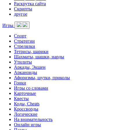
Раскрутка сайта
Скрипты
другое
Игры
Спорт
Стратегии
Стрелялки
Тетрисы, шарики
Шахматы, шашки, нарды
Утилиты
Аркады, Экшен
Арканоиды
Афоризмы, шутки, приколы
Гонки
Игры со словами
Карточные
Квесты
Коды, Cheats
Кроссворды
Логические
На внимательность
Онлайн игры
Пазлы