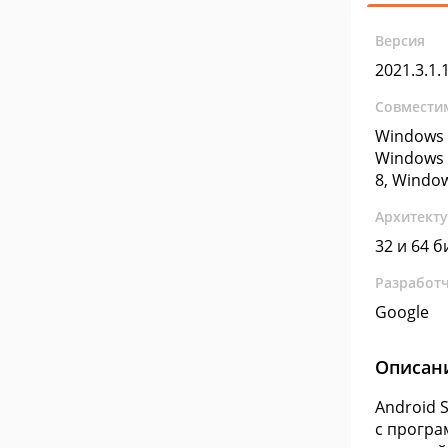
Версия
2021.3.1.
Совмести
Windows 
Windows 
8, Windo
Архитект
32 и 64 б
Разработ
Google
Описан
Android 
с програ