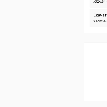
x32/x64
Скачат
x32/x64