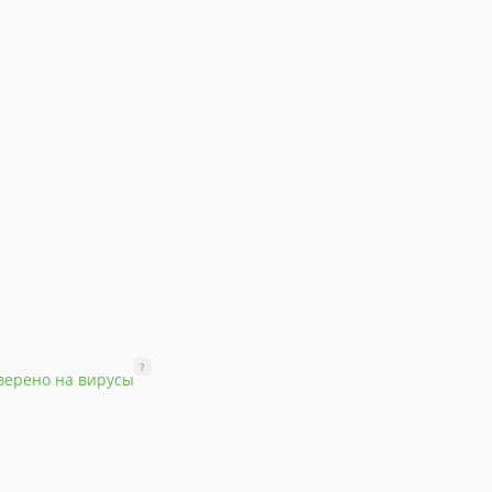
?
верено на вирусы