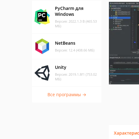
PyCharm для
Windows
Версия: 2022.1.3 B (465.53
МБ)
NetBeans
Версия: 12.4 (408.66 МБ)
Unity
Версия: 2019.1.8f1 (753.02
МБ)
Все программы →
Характери