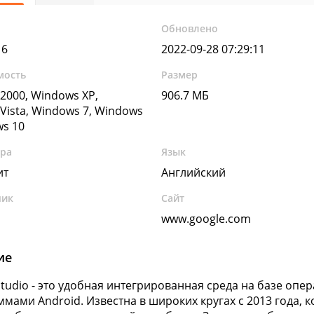
Обновлено
16
2022-09-28 07:29:11
мость
Размер
2000, Windows XP,
906.7 МБ
Vista, Windows 7, Windows
ws 10
ура
Язык
ит
Английский
чик
Сайт
www.google.com
ие
Studio - это удобная интегрированная среда на базе оп
ммами Android. Известна в широких кругах с 2013 года, к