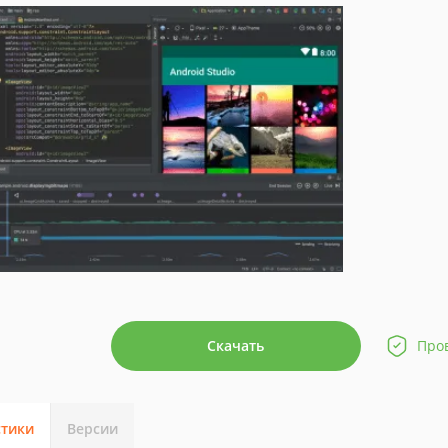
Скачать
Про
стики
Версии