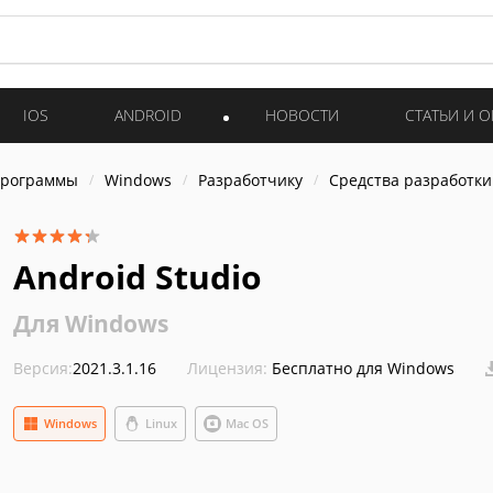
IOS
ANDROID
НОВОСТИ
СТАТЬИ И 
программы
Windows
Разработчику
Средства разработки
Android Studio
Для Windows
Версия:
2021.3.1.16
Лицензия:
Бесплатно для Windows
Windows
Linux
Mac OS