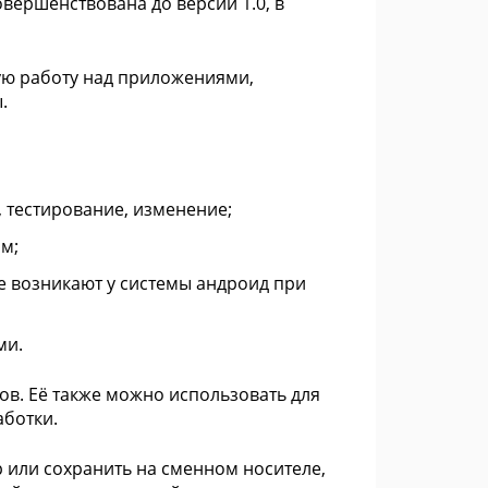
овершенствована до версии 1.0, в
ю работу над приложениями,
.
 тестирование, изменение;
м;
 возникают у системы андроид при
ми.
в. Её также можно использовать для
аботки.
 или сохранить на сменном носителе,