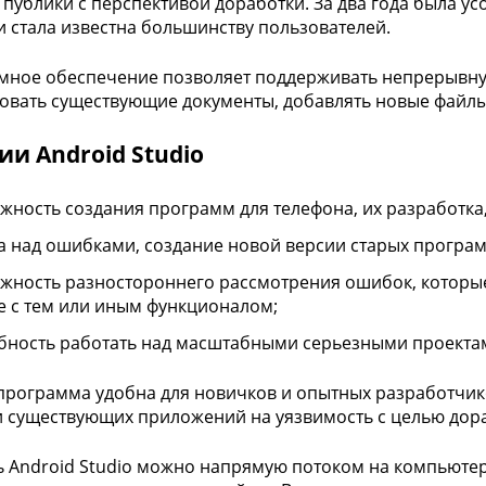
публики с перспективой доработки. За два года была ус
и стала известна большинству пользователей.
ное обеспечение позволяет поддерживать непрерывну
овать существующие документы, добавлять новые файлы
и Android Studio
жность создания программ для телефона, их разработка,
а над ошибками, создание новой версии старых програм
жность разностороннего рассмотрения ошибок, которые
е с тем или иным функционалом;
бность работать над масштабными серьезными проекта
программа удобна для новичков и опытных разработчико
 существующих приложений на уязвимость с целью дор
ь Android Studio можно напрямую потоком на компьютер