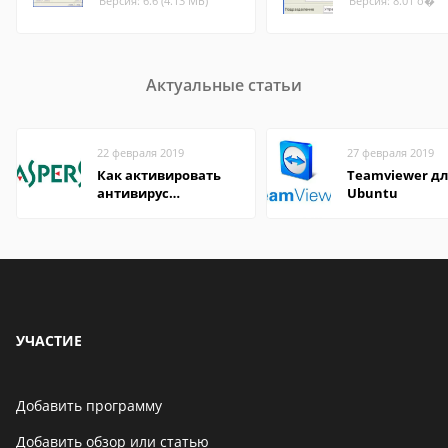
Версия: 6.6 (4.13 МБ)
Версия: 8.01 о�
Актуальные статьи
22 февраля 2019
27 февраля 2019
Как активировать
Teamviewer д
антивирус
Ubuntu
«Касперского»
ключом
УЧАСТИЕ
Добавить программу
Добавить обзор или статью