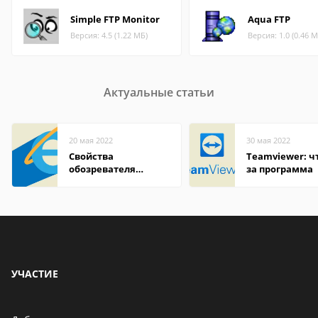
Simple FTP Monitor
Aqua FTP
Версия: 4.5 (1.22 МБ)
Версия: 1.0 (0.46 М
Актуальные статьи
20 мая 2022
30 мая 2022
Свойства
Teamviewer: чт
обозревателя
за программа
Internet Explorer где
находится
УЧАСТИЕ