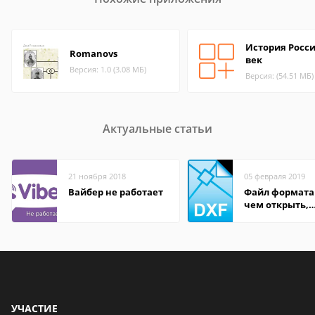
История Росси
Romanovs
век
Версия: 1.0 (3.08 МБ)
Версия: (54.51 МБ)
Актуальные статьи
21 ноября 2018
05 февраля 2019
Вайбер не работает
Файл формата
чем открыть,
описание,
особенности
УЧАСТИЕ