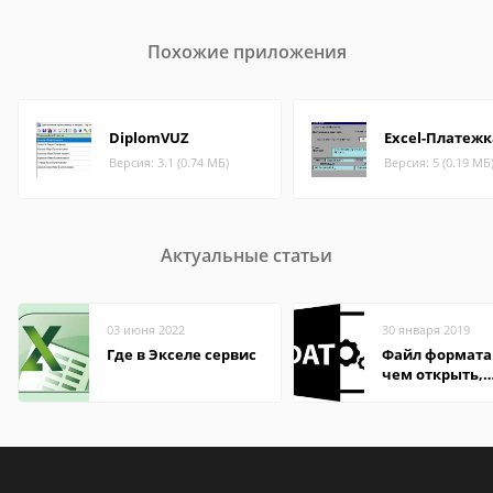
Похожие приложения
DiplomVUZ
Excel-Платежк
Версия: 3.1 (0.74 МБ)
Версия: 5 (0.19 МБ
Актуальные статьи
03 июня 2022
30 января 2019
Где в Экселе сервис
Файл формата
чем открыть,
описание,
особенности