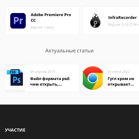
Adobe Premiere Pro
InfraRecorder
CC
Версия: 0.53 (3.96
Версия: Latest
Актуальные статьи
09 апреля 2019
04 июня 2022
Файл формата psd:
Гугл хром не
чем открыть,
открывает
описание,
страницы
особенности
УЧАСТИЕ