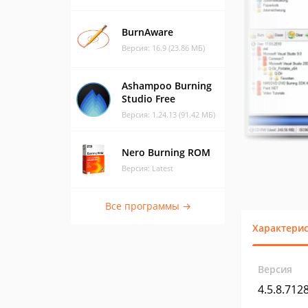
BurnAware
Версия: 16.9 (23.86 МБ)
Ashampoo Burning
Studio Free
Версия: 1.24.13 (91.42 МБ)
Nero Burning ROM
Версия: Latest
Все программы →
Характери
Версия
4.5.8.712