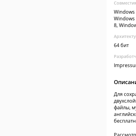
Совмести
Windows 
Windows 
8, Windo
Архитект
64 бит
Разработ
Impress
Описан
Для сохр
двухслой
файлы, м
английск
бесплатн
Рассмотр