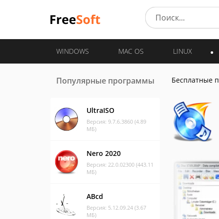
WINDOWS
MAC OS
LINUX
Популярные программы
Бесплатные 
UltraISO
Версия: 9.7.6.3860 (4.89
МБ)
Nero 2020
Версия: 22.0.02300 (443.11
МБ)
ABcd
Версия: 5.12.09.24 (3.67
МБ)