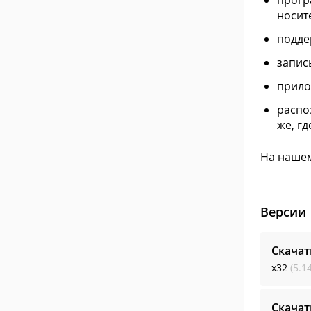
прогр
носит
подде
запис
прило
распо
же, гд
На нашем
Версии
Скача
x32
(5.1
Скача