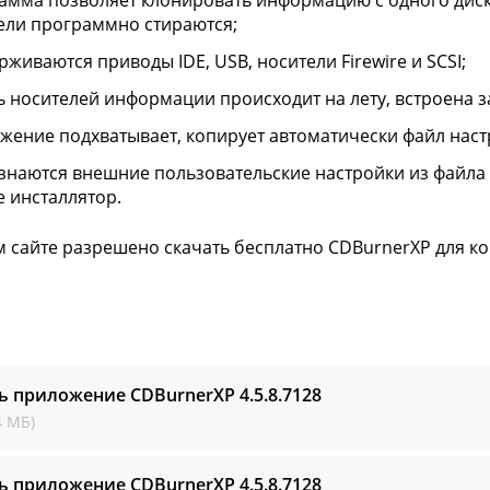
амма позволяет клонировать информацию с одного диск
ели программно стираются;
рживаются приводы IDE, USB, носители Firewire и SCSI;
ь носителей информации происходит на лету, встроена 
жение подхватывает, копирует автоматически файл настро
знаются внешние пользовательские настройки из файла s
е инсталлятор.
 сайте разрешено скачать бесплатно CDBurnerXP для к
ть приложение CDBurnerXP
4.5.8.7128
4 МБ)
ть приложение CDBurnerXP
4.5.8.7128