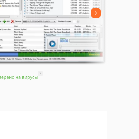
?
верено на вирусы