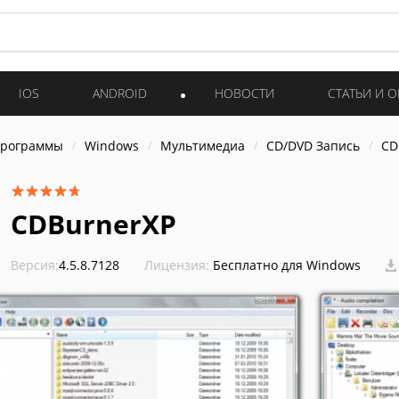
IOS
ANDROID
НОВОСТИ
СТАТЬИ И 
программы
Windows
Мультимедиа
CD/DVD Запись
CD
CDBurnerXP
Версия:
4.5.8.7128
Лицензия:
Бесплатно для Windows