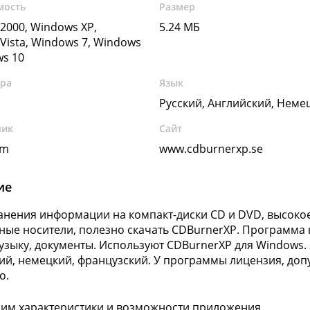
мость
Размер
2000, Windows XP,
5.24 МБ
Vista, Windows 7, Windows
ws 10
ура
Язык
Русский, Английский, Неме
чик
Сайт
um
www.cdburnerxp.se
ие
анения информации на компакт-диски CD и DVD, высокое
ные носители, полезно скачать CDBurnerXP. Программа 
узыку, документы. Используют CDBurnerXP для Windows.
ий, немецкий, французский. У программы лицензия, до
о.
им характеристики и возможности приложения.