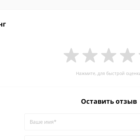
нг
Нажмите, для быстрой оценк
Оставить отзыв
Ваше имя*