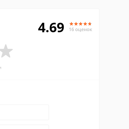
4.69
16 оценок
и