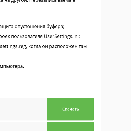
а на другой. Перезаписываемые
защита опустошения буфера;
ек пользователя UserSettings.ini;
ettings.reg, когда он расположен там
омпьютера.
Скачать