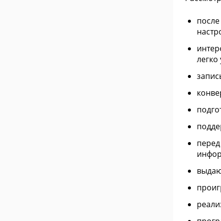
после
настр
интер
легко
запис
конве
подго
подде
перед
инфор
выдаю
проиг
реали