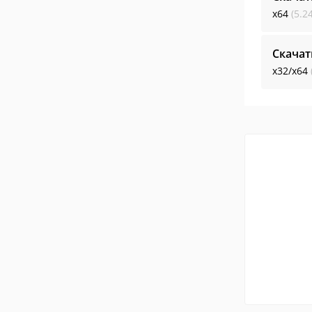
x64
(5.2
Скача
x32/x64