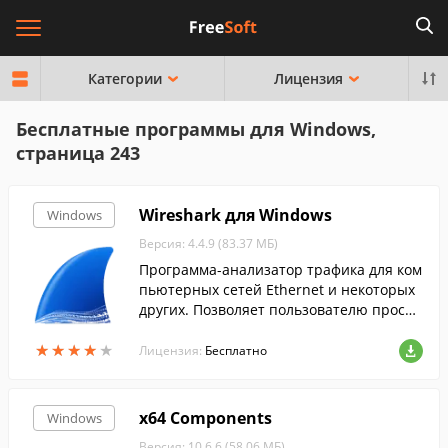
Категории
Лицензия
Бесплатные программы для Windows,
страница 243
Wireshark для Windows
Windows
Версия: 4.4.9 (83.37 МБ)
Программа-анализатор трафика для ком
пьютерных сетей Ethernet и некоторых
других. Позволяет пользователю просма
тривать весь проходящий по сети траф
★
★
★
★
★
★
★
★
★
★
ик в режиме реального времени
Лицензия:
Бесплатно
x64 Components
Windows
Версия: 10.6.6 (58.06 МБ)