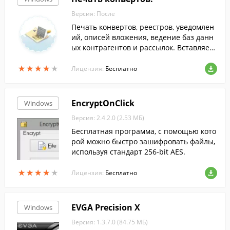
Версия: После
Печать конвертов, реестров, уведомлен
ий, описей вложения, ведение баз данн
ых контрагентов и рассылок. Вставляете
пустой конверт в принтер - на выходе п
★
★
★
★
★
★
★
★
★
★
олучаете заполненный.
Лицензия:
Бесплатно
EncryptOnClick
Windows
Версия: 2.4.2.0 (2.53 МБ)
Бесплатная программа, с помощью кото
рой можно быстро зашифровать файлы,
используя стандарт 256-bit AES.
★
★
★
★
★
★
★
★
★
★
Лицензия:
Бесплатно
EVGA Precision X
Windows
Версия: 1.3.7.0 (84.75 МБ)