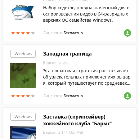
Набор кодеков, предназначенный для в
оспроизведения видео в 64-разрядных
версиях ОС семейства Windows.
★
★
★
★
★
★
★
★
★
★
Лицензия:
Бесплатно
Западная граница
Windows
Версия: latest
Эта пошаговая стратегия рассказывает
об увлекательных приключениях рыцар
я, который путешествует по средневеко
вому королевству. Выбирайте одного из
★
★
★
★
★
★
★
★
★
★
трех персонажей (у каждого из них свои
Лицензия:
Бесплатно
неповторимые боевые характеристики),
- и вперед, к славным битвам! Вам будут
противостоять монстры, демоны и друга
Заставка (скринсейвер)
Windows
я сказочная нежить. Чтобы одолеть всех
хоккейного клуба "Барыс"
врагов, тщательно планируйте каждый
свой ход и не забывайте пользоваться в
Версия: 2.1 (17.66 МБ)
олшебными артефактами.