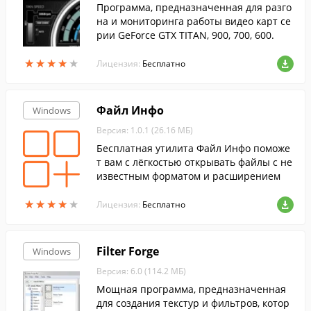
Программа, предназначенная для разго
на и мониторинга работы видео карт се
рии GeForce GTX TITAN, 900, 700, 600.
★
★
★
★
★
★
★
★
★
★
Лицензия:
Бесплатно
Файл Инфо
Windows
Версия: 1.0.1 (26.16 МБ)
Бесплатная утилита Файл Инфо поможе
т вам с лёгкостью открывать файлы с не
известным форматом и расширением
★
★
★
★
★
★
★
★
★
★
Лицензия:
Бесплатно
Filter Forge
Windows
Версия: 6.0 (114.2 МБ)
Мощная программа, предназначенная
для создания текстур и фильтров, котор