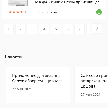
ые в дальнейшем можно применять для
обработки изображений.
★
★
★
★
★
★
★
★
★
★
Лицензия:
Бесплатно
1
2
3
4
5
6
7
8
9
Новости
Приложение для дизайна
Сам себе прог
Canva: обзор функционала
авторская кол
Ершова
27 мая 2021
27 мая 2021