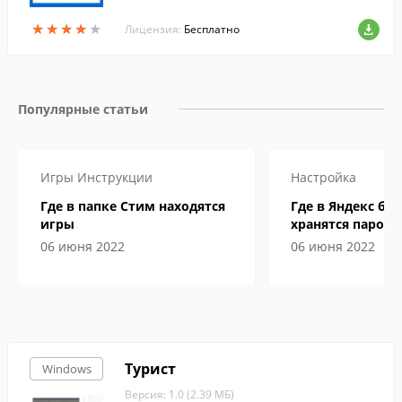
★
★
★
★
★
★
★
★
★
★
Лицензия:
Бесплатно
Популярные статьи
Игры
Инструкции
Настройка
Где в папке Стим находятся
Где в Яндекс бр
игры
хранятся пароли
06 июня 2022
06 июня 2022
Турист
Windows
Версия: 1.0 (2.39 МБ)