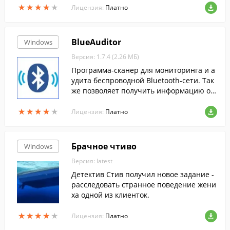
★
★
★
★
★
★
★
★
★
★
Лицензия:
Платно
BlueAuditor
Windows
Версия: 1.7.4 (2.26 МБ)
Программа-сканер для мониторинга и а
удита беспроводной Bluetooth-сети. Так
же позволяет получить информацию оBl
uetooth-устройствах.
★
★
★
★
★
★
★
★
★
★
Лицензия:
Платно
Брачное чтиво
Windows
Версия: latest
Детектив Стив получил новое задание -
расследовать странное поведение жени
ха одной из клиенток.
★
★
★
★
★
★
★
★
★
★
Лицензия:
Платно