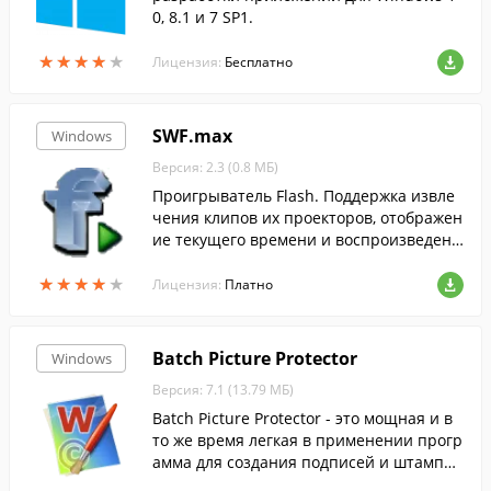
0, 8.1 и 7 SP1.
★
★
★
★
★
★
★
★
★
★
Лицензия:
Бесплатно
SWF.max
Windows
Версия: 2.3 (0.8 МБ)
Проигрыватель Flash. Поддержка извле
чения клипов их проекторов, отображен
ие текущего времени и воспроизведени
е клипов в оригинальном размере с ори
★
★
★
★
★
★
★
★
★
★
гинальным цветом фона.
Лицензия:
Платно
Batch Picture Protector
Windows
Версия: 7.1 (13.79 МБ)
Batch Picture Protector - это мощная и в
то же время легкая в применении прогр
амма для создания подписей и штампо
в.