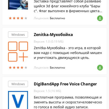
Заставка представляет собой развиваю
щийся 3d флаг хоккейного клуба "Бары
с". Флаг выполнен в фирменных цветах
клуба. В центральной части флага распо
★
★
★
★
★
★
★
★
★
★
Лицензия:
Бесплатно
ложен логотип клуба.
Zenitka-Мухобойка
Windows
Версия: 1.0 (0.19 МБ)
Zenitka-Мухобойка - это игра, в которой
вам надо с помощью небольшой мишен
и уничтожать движущуюся цель.
★
★
★
★
★
★
★
★
★
★
Лицензия:
Бесплатно
DigiBandApp Free Voice Changer
Windows
Версия: 1.5 (16 МБ)
Бесплатная программа, позволяющая и
зменять высоты и скоростичеловеческо
го голоса в любой аудио записи.