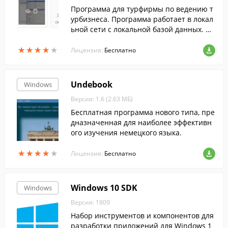
Программа для турфирмы по ведению т
урбизнеса. Программа работает в локал
ьной сети с локальной базой данных. Ис
пользуется безе данных Access, к которо
★
★
★
★
★
★
★
★
★
★
й открыт общий доступ ПК в сети. Имее
Лицензия:
Бесплатно
тся возможность формирования отчетн
ой документации.
Undebook
Windows
Версия: 1.6 (2.63 МБ)
Бесплатная программа нового типа, пре
дназначенная для наиболее эффективн
ого изучения немецкого языка.
★
★
★
★
★
★
★
★
★
★
Лицензия:
Бесплатно
Windows 10 SDK
Windows
Версия: 1809
Набор инструментов и компонентов для
разработки приложений для Windows 1