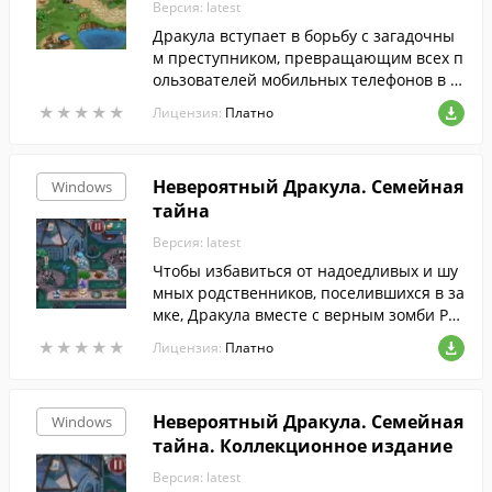
Версия: latest
ом коллекционном издании!
Дракула вступает в борьбу с загадочны
м преступником, превращающим всех п
ользователей мобильных телефонов в з
омби!
★
★
★
★
★
★
★
★
★
★
Лицензия:
Платно
Невероятный Дракула. Семейная
Windows
тайна
Версия: latest
Чтобы избавиться от надоедливых и шу
мных родственников, поселившихся в за
мке, Дракула вместе с верным зомби Ру
фусом отправляются ловить демона, кот
★
★
★
★
★
★
★
★
★
★
Лицензия:
Платно
орый выгнал их из дома.
Невероятный Дракула. Семейная
Windows
тайна. Коллекционное издание
Версия: latest