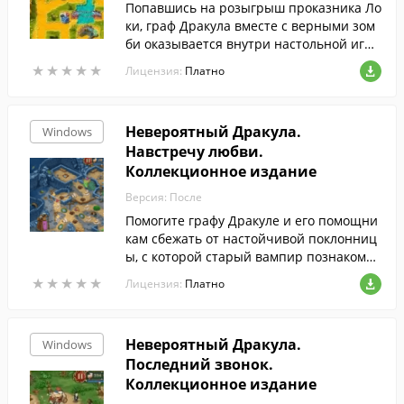
Попавшись на розыгрыш проказника Ло
ки, граф Дракула вместе с верными зом
би оказывается внутри настольной игр
ы.
★
★
★
★
★
★
★
★
★
★
Лицензия:
Платно
Невероятный Дракула.
Windows
Навстречу любви.
Коллекционное издание
Версия: После
Помогите графу Дракуле и его помощни
кам сбежать от настойчивой поклонниц
ы, с которой старый вампир познакомил
ся на сайте знакомств! Собирайте необх
★
★
★
★
★
★
★
★
★
★
Лицензия:
Платно
одимые ресурсы, восстанавливайте мос
ты и дороги, выполняйте просьбы самы
х разнообразных существ, встреченных
Невероятный Дракула.
Windows
по пути, и спасите незадачливого ловел
Последний звонок.
аса от беды! Вас ждет великолепная гра
фика, масса смешных моментов и бонус
Коллекционное издание
ное приключение, доступное только в эт