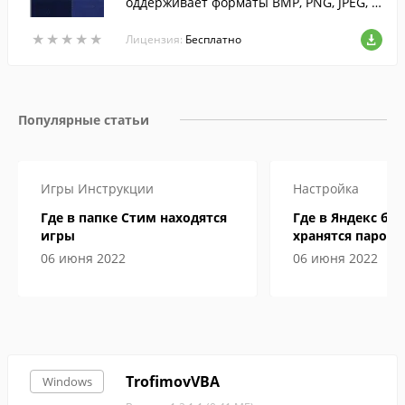
оддерживает форматы BMP, PNG, JPEG, TI
FF и GIF.
★
★
★
★
★
★
★
★
★
★
Лицензия:
Бесплатно
Популярные статьи
Игры
Инструкции
Настройка
Где в папке Стим находятся
Где в Яндекс бр
игры
хранятся пароли
06 июня 2022
06 июня 2022
TrofimovVBA
Windows