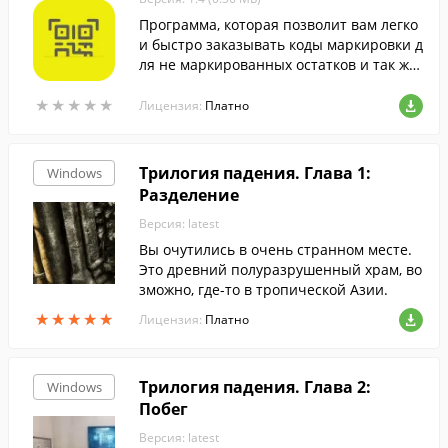
Программа, которая позволит вам легко
и быстро заказывать коды маркировки д
ля не маркированных остатков и так же
быстро вводить товары в оборот обеспе
★
★
★
★
★
★
★
★
★
★
чивая экономию вашего времени на ка
Лицензия:
Платно
ждом этапе.
Трилогия падения. Глава 1:
Windows
Разделение
Версия: latest
Вы очутились в очень странном месте.
Это древний полуразрушенный храм, во
зможно, где-то в тропической Азии.
★
★
★
★
★
★
★
★
★
★
Лицензия:
Платно
Трилогия падения. Глава 2:
Windows
Побег
Версия: latest