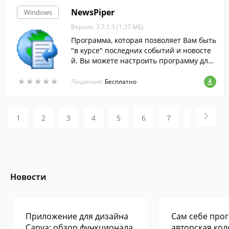
NewsPiper
Windows
Версия: 3.7.1.3 (1.37 МБ)
Программа, которая позволяет Вам быть
"в курсе" последних событий и новосте
й. Вы можете настроить программу для
извлечения заголовков новостей, статей
★
★
★
★
★
★
★
★
★
★
и т.п. с любого Web-сайта.
Лицензия:
Бесплатно
1
2
3
4
5
6
7
8
9
Новости
Приложение для дизайна
Сам себе прог
Canva: обзор функционала
авторская кол