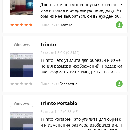
Джон так и не смог вернуться к своей се
мье и попал в очередную переделку. Чт
обы из нее выбраться, он вынужден обр
атиться к вам за помощью.
★
★
★
★
★
★
★
★
★
★
Лицензия:
Платно
Trimto
Windows
Версия: 1.5.0.0 (0.8 МБ)
Trimto - это утилита для обрезки и изме
нения размера изображений. Поддержи
вает форматы BMP, PNG, JPEG, TIFF и GIF
★
★
★
★
★
★
★
★
★
★
Лицензия:
Бесплатно
Trimto Portable
Windows
Версия: 1.4.2 (0.28 МБ)
Trimto Portable - это утилита для обрезк
и и изменения размера изображений. П