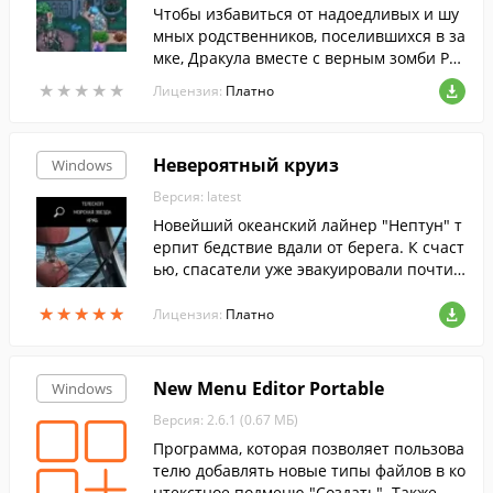
Чтобы избавиться от надоедливых и шу
мных родственников, поселившихся в за
мке, Дракула вместе с верным зомби Ру
фусом отправляются ловить демона, кот
★
★
★
★
★
★
★
★
★
★
Лицензия:
Платно
орый выгнал их из дома. И для начала н
еобходимо исправить всё, что он натвор
ил: разобрать завалы, найти провизию,
Невероятный круиз
Windows
восстановить заводы и шахты, спасти п
опавших под магическое заклятие суще
Версия: latest
ств. Для особо внимательных игроков н
Новейший океанский лайнер "Нептун" т
а каждом уровне будут дополнительные
ерпит бедствие вдали от берега. К счаст
задания - попробуйте выполнить их все!
ью, спасатели уже эвакуировали почти
всех пассажиров, но Сара Брукс отказал
★
★
★
★
★
★
★
★
★
★
ась покидать судно без своего мужа и де
Лицензия:
Платно
тей.
New Menu Editor Portable
Windows
Версия: 2.6.1 (0.67 МБ)
Программа, которая позволяет пользова
телю добавлять новые типы файлов в ко
нтекстное подменю "Создать". Также, пр