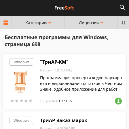
Категории
Лицензия
Бесплатные программы для Windows,
страница 698
"ТриАР-КМ"
Windows
Версия: 1 (0.53 МБ)
Программа для проверки кодов маркиро
вки и выравнивания остатков в Честном
Знаке. Удобное приложение для работы
и отслеживания ваших остатков.
★
★
★
★
★
★
★
★
★
★
Лицензия:
Платно
ТриАР-Заказ марок
Windows
Версия: 1.4 (0.56 МБ)