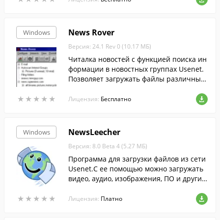
News Rover
Windows
Версия: 24.1 Rev 0 (10.17 МБ)
Читалка новостей с функцией поиска ин
формации в новостных группах Usenet.
Позволяет загружать файлы различных
форматов.
★
★
★
★
★
★
★
★
★
★
Лицензия:
Бесплатно
NewsLeecher
Windows
Версия: 8.0 Beta 4 (5.27 МБ)
Программа для загрузки файлов из сети
Usenet.С ее помощью можно загружать
видео, аудио, изображения, ПО и другие
файлы.
★
★
★
★
★
★
★
★
★
★
Лицензия:
Платно