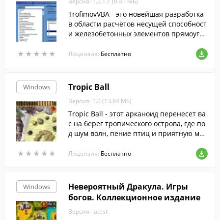
Версия: 1.2.1.1 (0.41 МБ)
TrofimovVBA - это новейшая разработка
в области расчётов несущей способност
и железобетонных элементов прямоугол
ьного сечения без учёта предварительн
★
★
★
★
★
★
★
★
★
★
о напряженной арматуры.
Лицензия:
Бесплатно
Tropic Ball
Windows
Версия: 1.0 (13.84 МБ)
Tropic Ball - этот арканоид перенесет ва
с на берег тропического острова, где по
д шум волн, пение птиц и приятную муз
ыку вы будете разбивать огромным коко
★
★
★
★
★
★
★
★
★
★
сом горы ящиков, бутылок, связки колье
Лицензия:
Бесплатно
в и другие разнообразные предметы.
Невероятный Дракула. Игры
Windows
богов. Коллекционное издание
Версия: latest