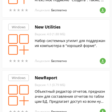
ограмма позволяет удалить существую
★
★
★
★
★
★
★
★
★
★
щие пункты.
Лицензия:
Бесплатно
New Utilities
Windows
Версия: 4.0 (1.88 МБ)
Набор системных утилит для поддержан
ия компьютера в "хорошей форме".
★
★
★
★
★
★
★
★
★
★
Лицензия:
Бесплатно
NewReport
Windows
Версия: 1.1 (0.79 МБ)
Объектный редактор отчетов, предназн
ачен для составления отчетов по табли
цам БД. Предлагает доступ ко всем нужн
ым функциям, в удобном интерфейсе.
★
★
★
★
★
★
★
★
★
★
Лицензия:
Бесплатно