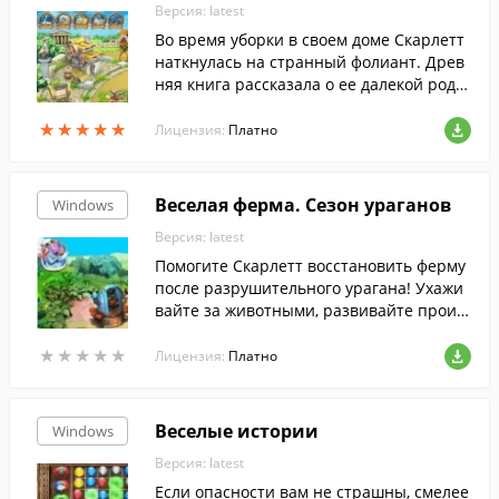
Версия: latest
Во время уборки в своем доме Скарлетт
наткнулась на странный фолиант. Древ
няя книга рассказала о ее далекой родст
веннице, жившей в Римской империи.
★
★
★
★
★
★
★
★
★
★
Лицензия:
Платно
Веселая ферма. Сезон ураганов
Windows
Версия: latest
Помогите Скарлетт восстановить ферму
после разрушительного урагана! Ухажи
вайте за животными, развивайте произ
водство, занимайтесь переработкой про
★
★
★
★
★
★
★
★
★
★
дукции и отгоняйте непрошеных гостей,
Лицензия:
Платно
которые будут валиться прямо вам на го
лову! Вас ждут десятки увлекательных за
даний, для выполнения которых потреб
Веселые истории
Windows
уется сноровка, точный расчет и умени
Версия: latest
е быстро принимать правильное решен
ие. Новая серия всемирно известного аг
Если опасности вам не страшны, смелее