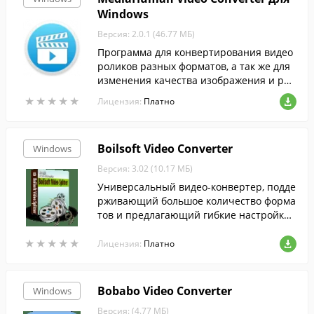
Windows
Версия: 2.0.1 (46.77 МБ)
Программа для конвертирования видео
роликов разных форматов, а так же для
изменения качества изображения и раз
мера конечного файла.
★
★
★
★
★
★
★
★
★
★
Лицензия:
Платно
Boilsoft Video Converter
Windows
Версия: 3.02 (10.17 МБ)
Универсальный видео-конвертер, подде
рживающий большое количество форма
тов и предлагающий гибкие настройки
конвертирования.
★
★
★
★
★
★
★
★
★
★
Лицензия:
Платно
Bobabo Video Converter
Windows
Версия: (4.77 МБ)