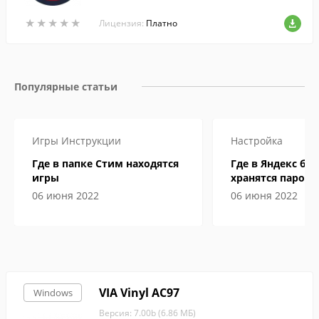
ерсия сигналов для тестов.
★
★
★
★
★
★
★
★
★
★
Лицензия:
Платно
Популярные статьи
Игры
Инструкции
Настройка
Где в папке Стим находятся
Где в Яндекс бр
игры
хранятся пароли
06 июня 2022
06 июня 2022
VIA Vinyl AC97
Windows
Версия: 7.00b (6.86 МБ)