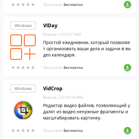
★
★
★
★
★
★
★
★
★
★
Лицензия:
Бесплатно
VIDay
Windows
Версия: 1.0 (4.57 МБ)
Простой ежедневник, который позволяе
т организовать ваши дела и задачи в ви
део календаря.
★
★
★
★
★
★
★
★
★
★
Лицензия:
Бесплатно
VidCrop
Windows
Версия: 2.0 (16.58 МБ)
Редактор видео файлов, позволяющий у
далят из видео ненужные фрагменты и
масштабировать картинку.
★
★
★
★
★
★
★
★
★
★
Лицензия:
Бесплатно