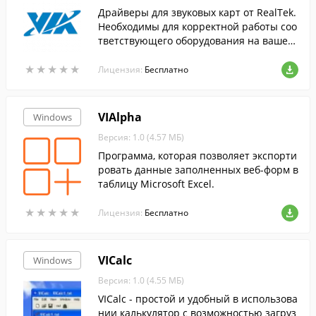
Драйверы для звуковых карт от RealTek.
Необходимы для корректной работы соо
тветствующего оборудования на вашем
компьютере.
★
★
★
★
★
★
★
★
★
★
Лицензия:
Бесплатно
VIAlpha
Windows
Версия: 1.0 (4.57 МБ)
Программа, которая позволяет экспорти
ровать данные заполненных веб-форм в
таблицу Microsoft Excel.
★
★
★
★
★
★
★
★
★
★
Лицензия:
Бесплатно
VICalc
Windows
Версия: 1.0 (4.55 МБ)
VICalc - простой и удобный в использова
нии калькулятор с возможностью загруз