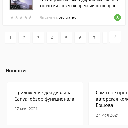
хнологии - цветокоррекции по опорном
у цвету, управление цветом становится
★
★
★
★
★
★
★
★
★
★
легким и естественным.
Лицензия:
Бесплатно
1
2
3
4
5
6
7
8
9
Новости
Приложение для дизайна
Сам себе прог
Canva: обзор функционала
авторская кол
Ершова
27 мая 2021
27 мая 2021