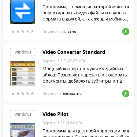
Программа, с помощью которой можно к
онвертировать видео файлы из одного
формата в другой, а так же для мобильн
ых устройств.
★
★
★
★
★
★
★
★
★
★
Лицензия:
Платно
Video Converter Standard
Windows
Версия: 5.5.0 (42.07 МБ)
Мощный конвертер мультимедийных ф
айлов. Позволяет нарезать и склеивать
фрагменты, добавлять субтитры и т.д.
★
★
★
★
★
★
★
★
★
★
Лицензия:
Бесплатно
Video Pilot
Windows
Версия: 1.22 (4.84 МБ)
Программа для цветовой коррекции вид
еоматериалов. Благодаря уникальной те