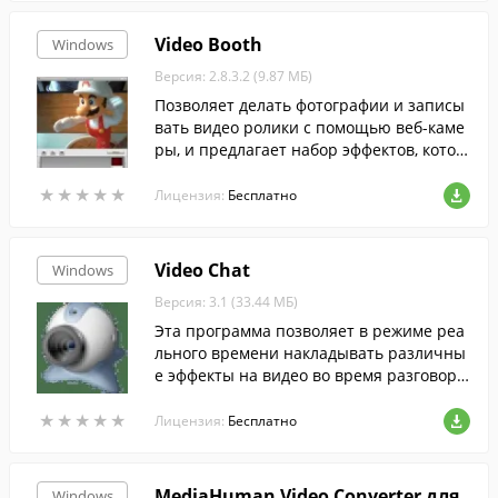
Video Booth
Windows
Версия: 2.8.3.2 (9.87 МБ)
Позволяет делать фотографии и записы
вать видео ролики с помощью веб-каме
ры, и предлагает набор эффектов, котор
ыми их можно украсить.
★
★
★
★
★
★
★
★
★
★
Лицензия:
Бесплатно
Video Chat
Windows
Версия: 3.1 (33.44 МБ)
Эта программа позволяет в режиме реа
льного времени накладывать различны
е эффекты на видео во время разговоро
в в Facebook, MSN, Skype, ICQ, Yahoo Mes
★
★
★
★
★
★
★
★
★
★
senger, CamFrog и пр.
Лицензия:
Бесплатно
MediaHuman Video Converter для
Windows