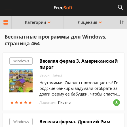
Категории
Лицензия
Бесплатные программы для Windows,
страница 464
Веселая ферма 3. Американский
Windows
пирог
Версия: latest
Неутомимая Скарлетт возвращается! Го
родские банкиры задумали отобрать за
долги ферму ее бабушки. Чтобы спасти
имущество, нужно заработать кругленьк
★
★
★
★
★
★
★
★
★
★
Лицензия:
Платно
ую сумму, а времени осталось в обрез -
скорее за работу!
Веселая ферма. Древний Рим
Windows