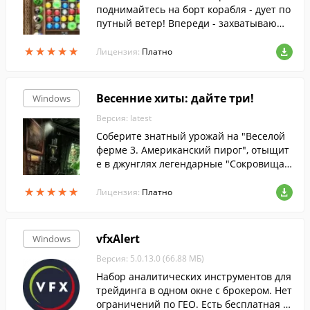
рарного блокбастера уже ждет вас!
поднимайтесь на борт корабля - дует по
путный ветер! Впереди - захватывающи
е приключения...
★
★
★
★
★
★
★
★
★
★
Лицензия:
Платно
Весенние хиты: дайте три!
Windows
Версия: latest
Соберите знатный урожай на "Веселой
ферме 3. Американский пирог", отыщит
е в джунглях легендарные "Сокровища
Монтесумы 2" и узнайте мистические та
★
★
★
★
★
★
★
★
★
★
йны, о которых поведает вам "Сакра Тер
Лицензия:
Платно
ра. Ночь ангела"
vfxAlert
Windows
Версия: 5.0.13.0 (66.88 МБ)
Набор аналитических инструментов для
трейдинга в одном окне с брокером. Нет
ограничений по ГЕО. Есть бесплатная в