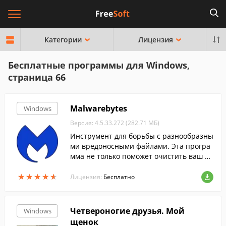
Категории
Лицензия
Бесплатные программы для Windows,
страница 66
Malwarebytes
Windows
Версия: 4.5.33.272 (282.71 МБ)
Инструмент для борьбы с разнообразны
ми вредоносными файлами. Эта програ
мма не только поможет очистить ваш П
К от вирусов, но и обеспечит надежную
★
★
★
★
★
★
★
★
★
★
защиту в реальном времени....
Лицензия:
Бесплатно
Четвероногие друзья. Мой
Windows
щенок