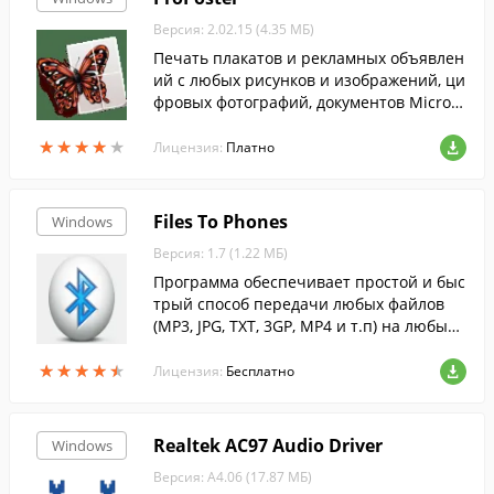
Версия: 2.02.15 (4.35 МБ)
Печать плакатов и рекламных объявлен
ий с любых рисунков и изображений, ци
фровых фотографий, документов Micros
oft Word, таблиц Excel, со сканера. Макс
★
★
★
★
★
★
★
★
★
★
имальный размер плаката 10х10 м.
Лицензия:
Платно
Files To Phones
Windows
Версия: 1.7 (1.22 МБ)
Программа обеспечивает простой и быс
трый способ передачи любых файлов
(MP3, JPG, TXT, 3GP, MP4 и т.п) на любые
мобильные телефоны, коммуникаторы,
★
★
★
★
★
★
★
★
★
★
ноутбуки, нетбуки, ПК, используя Bluetoo
Лицензия:
Бесплатно
th. Для работы программы подойдет лю
бой bluetooth адаптер.
Realtek AC97 Audio Driver
Windows
Версия: А4.06 (17.87 МБ)