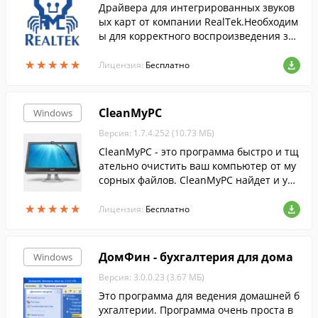
Драйвера для интегрированных звуков
ых карт от компании RealTek.Необходим
ы для корректного воспроизведения зву
ка на компьютерах с совместимыми зву
★
★
★
★
★
★
★
★
★
★
ковыми картами.
Лицензия:
Бесплатно
CleanMyPC
Windows
Версия: 1.7.4.252 (10.73 МБ)
CleanMyPC - это программа быстро и тщ
ательно очистить ваш компьютер от му
сорных файлов. CleanMyPC найдет и уда
лит остаточные файлы и др.
★
★
★
★
★
★
★
★
★
★
Лицензия:
Бесплатно
ДомФин - бухгалтерия для дома
Windows
Версия: 3.0.0.23 (3.67 МБ)
Это программа для ведения домашней б
ухгалтерии. Программа очень проста в