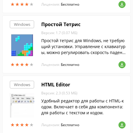
★
★
★
★
★
★
★
★
★
★
Лицензия:
Бесплатно
Простой Тетрис
Windows
Версия: 1.7 (0.07 МБ)
Простой тетрис для Windows, не требую
щий установки. Управление с клавиатур
ы, можно регулировать скорость падени
я фигур.
★
★
★
★
★
★
★
★
★
★
Лицензия:
Бесплатно
HTML Editor
Windows
Версия: 2.3 (0.53 МБ)
Удобный редактор для работы с HTML-к
одом. Включает в себя два компонента:
для работы с текстом и кодом.
★
★
★
★
★
★
★
★
★
★
Лицензия:
Бесплатно