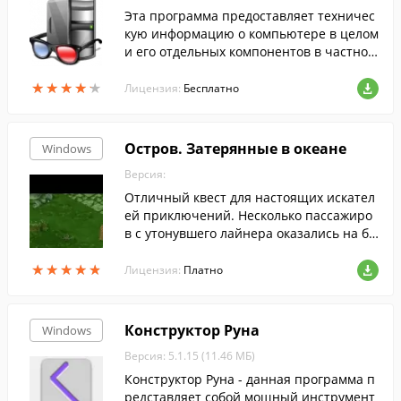
Эта программа предоставляет техничес
кую информацию о компьютере в целом
и его отдельных компонентов в частнос
ти.
★
★
★
★
★
★
★
★
★
★
Лицензия:
Бесплатно
Остров. Затерянные в океане
Windows
Версия:
Отличный квест для настоящих искател
ей приключений. Несколько пассажиро
в с утонувшего лайнера оказались на бе
регу загадочного острова. Вам нужно по
★
★
★
★
★
★
★
★
★
★
мочь своим новым друзьям выжить на э
Лицензия:
Платно
том клочке суши и вернуться домой. Пе
рвым делом разбейте лагерь и позаботь
тесь о провианте. Научитесь выращива
Конструктор Руна
Windows
ть овощи, ловить крабов и охотиться на
Версия: 5.1.15 (11.46 МБ)
кабанов. Познакомьтесь с местными або
ригенами - без их помощи вам не покин
Конструктор Руна - данная программа п
уть этот остров...
редставляет собой мощный инструмент