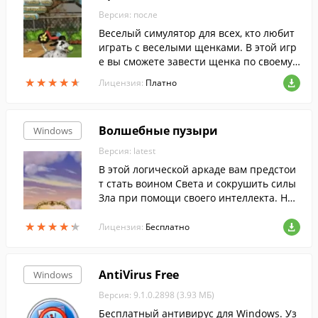
Версия: после
Веселый симулятор для всех, кто любит
играть с веселыми щенками. В этой игр
е вы сможете завести щенка по своему
вкусу, дать ему имя и заботиться о нем.
★
★
★
★
★
★
★
★
★
★
Лицензия:
Платно
Вы проведете много веселых минут за и
грой.
Волшебные пузыри
Windows
Версия: latest
В этой логической аркаде вам предстои
т стать воином Света и сокрушить силы
Зла при помощи своего интеллекта. На
квадратном игровом поле в хаотичном
★
★
★
★
★
★
★
★
★
★
порядке расположены разноцветные фи
Лицензия:
Бесплатно
шки. Складывайте их так, чтобы после к
аждого хода получалась цепочка из трех
(или более) фишек одного цвета. Исполь
AntiVirus Free
Windows
зуйте бонусы, повышайте свое мастерст
Версия: 9.1.0.2898 (3.93 МБ)
во в любом из четырех дополнительных
режимов игры, и одержите окончательн
Бесплатный антивирус для Windows. Уз