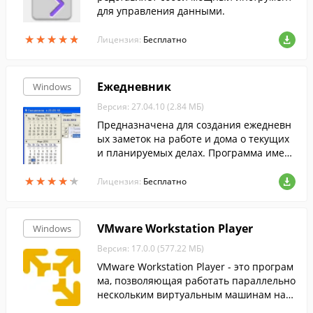
для управления данными.
★
★
★
★
★
★
★
★
★
★
Лицензия:
Бесплатно
Ежедневник
Windows
Версия: 27.04.10 (2.84 МБ)
Предназначена для создания ежедневн
ых заметок на работе и дома о текущих
и планируемых делах. Программа имеет
интуитивно понятный интерфейс.
★
★
★
★
★
★
★
★
★
★
Лицензия:
Бесплатно
VMware Workstation Player
Windows
Версия: 17.0.0 (577.22 МБ)
VMware Workstation Player - это програм
ма, позволяющая работать параллельно
нескольким виртуальным машинам на о
дном компьютере.