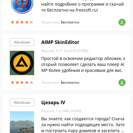
ую победу над силами Зла.
найте подробнее о программе и скачай
те бесплатно на freesoft.ru!
★
★
★
★
★
★
★
★
★
★
Лицензия:
Бесплатно
AIMP SkinEditor
Windows
Версия: 4.51 build (9.39 МБ)
Простой в освоении редактор обложек, к
оторый позволяет сделать ваш плеер AI
MP более удобным и красивым для вас.
★
★
★
★
★
★
★
★
★
★
Лицензия:
Бесплатно
Цезарь IV
Windows
Версия: 1.0 (446.14 МБ)
Вы знаете, как создаются города? Снача
ла нужно найти подходящее место. Зате
м построить пару домиков и заселить их