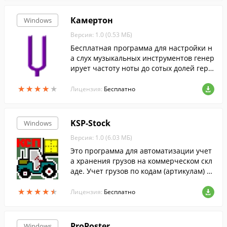
Камертон
Windows
Версия: 1.0 (0.53 МБ)
Бесплатная программа для настройки н
а слух музыкальных инструментов генер
ирует частоту ноты до сотых долей герц
а. Диапазон программного камертона р
★
★
★
★
★
★
★
★
★
★
асположен от ноты "ми" контроктавы до
Лицензия:
Бесплатно
ноты "си" третьей октавы.
KSP-Stock
Windows
Версия: 1.0 (6.03 МБ)
Это программа для автоматизации учет
а хранения грузов на коммерческом скл
аде. Учет грузов по кодам (артикулам) в
картотеке.
★
★
★
★
★
★
★
★
★
★
Лицензия:
Бесплатно
ProPoster
Windows