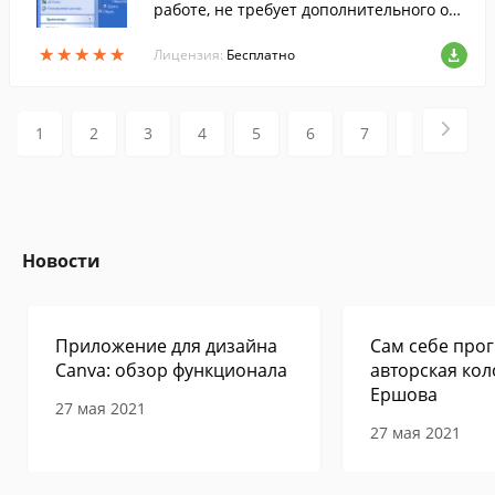
работе, не требует дополнительного обс
луживания, может работать в локальной
★
★
★
★
★
★
★
★
★
★
сети.
Лицензия:
Бесплатно
1
2
3
4
5
6
7
8
9
Новости
Приложение для дизайна
Сам себе прог
Canva: обзор функционала
авторская кол
Ершова
27 мая 2021
27 мая 2021