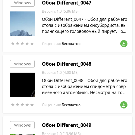
Обои Different_0047
Windows
Версия: 1.0 (5.86 МБ)
Обои Different_0047 - Обои для рабочего
стола с изображением сноубордиста, вы
полняющего головоломный пируэт. Гор
ный массив напоминает Альпы. Фотогр
★
★
★
★
★
★
★
★
★
★
афия как бы свидетельствует, что для на
Лицензия:
Бесплатно
стойчивых и мужественных людей нет н
ичего невозможного.
Обои Different_0048
Windows
Версия: 1.0 (4.08 МБ)
Обои Different_0048 - Обои для рабочего
стола с изображением спидометра совр
еменного автомобиля. Несмотря на то, ч
то стрелка прибора в данный момент ук
★
★
★
★
★
★
★
★
★
★
азывает на 0, видно, что мощность авто
Лицензия:
Бесплатно
позволяет ему сорваться с места практи
чески мгновенно.
Обои Different_0049
Windows
Версия: 1.0 (13.96 МБ)