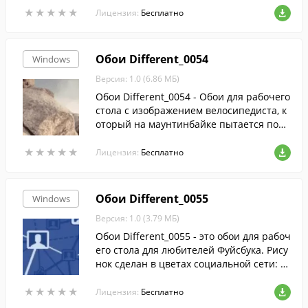
★
★
★
★
★
★
★
★
★
★
ния. Но у кого-то это стало делом всей ж
Лицензия:
Бесплатно
изни, превратившись в моделирование
одежды. А для кого-то такие обои будут с
лужить источником вдохновения.
Обои Different_0054
Windows
Версия: 1.0 (6.86 МБ)
Обои Different_0054 - Обои для рабочего
стола с изображением велосипедиста, к
оторый на маунтинбайке пытается подн
яться по очень крутой скале. До вершин
★
★
★
★
★
★
★
★
★
★
ы осталось совсем немного, и видно, что
Лицензия:
Бесплатно
сил у спортсмена еще достаточно, чтоб
ы не сорваться вниз, а достигнуть верш
ины. Хотя до нее еще много подниматьс
Обои Different_0055
Windows
я.
Версия: 1.0 (3.79 МБ)
Обои Different_0055 - это обои для рабоч
его стола для любителей Фуйсбука. Рису
нок сделан в цветах социальной сети: н
а светло - голубом фоне несколько стили
★
★
★
★
★
★
★
★
★
★
зованных аватарок и всем известный ф
Лицензия:
Бесплатно
ейсбучный «лайк» с изображением подн