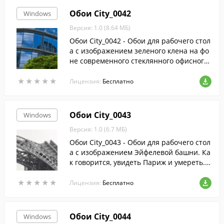
Обои City_0042
Windows
Версия: 1.0 (8.64 МБ)
Обои City_0042 - Обои для рабочего стол
а с изображением зеленого клена на фо
не современного стеклянного офисного
здания. Этот клен является как бы симв
★
★
★
★
★
★
★
★
★
★
олом всего живого, которое непременно
Лицензия:
Бесплатно
пробьется через стекло и металл. Тяга к
жизни непобедима.
Обои City_0043
Windows
Версия: 1.0 (6.7 МБ)
Обои City_0043 - Обои для рабочего стол
а с изображением Эйфелевой башни. Ка
к говорится, увидеть Париж и умереть. А
вот умирать-то и не стоит! Стоит стреми
★
★
★
★
★
★
★
★
★
★
ться ввысь, как знаменитая башня.
Лицензия:
Бесплатно
Обои City_0044
Windows