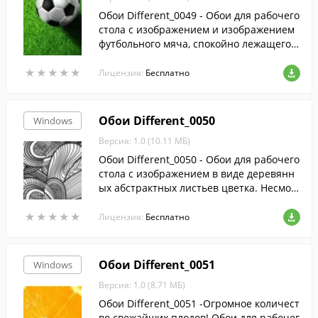
Обои Different_0049 - Обои для рабочего
стола с изображением и изображением
футбольного мяча, спокойно лежащего н
а изумрудном травяном газоне. Все вер
★
★
★
★
★
★
★
★
★
★
но: наступила весна, и теперь в свободн
Лицензия:
Бесплатно
ое время можно поиграть с приятелями
в футбол. Или полюбоваться, как это дел
ают другие.
Обои Different_0050
Windows
Версия: 1.0 (10.11 МБ)
Обои Different_0050 - Обои для рабочего
стола с изображением в виде деревянн
ых абстрактных листьев цветка. Несмот
ря на хаотичное расположение линий, п
★
★
★
★
★
★
★
★
★
★
онятно, что листья изготовлены из симв
Лицензия:
Бесплатно
олических досок.
Обои Different_0051
Windows
Версия: 1.0 (8.71 МБ)
Обои Different_0051 -Огромное количест
во свежайших плодов! Обои для рабочег