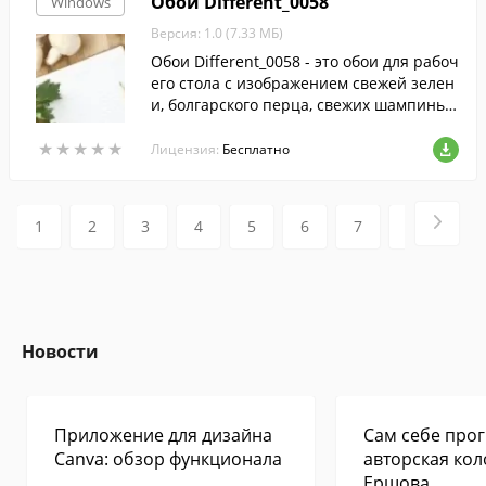
Обои Different_0058
Windows
Версия: 1.0 (7.33 МБ)
Обои Different_0058 - это обои для рабоч
его стола с изображением свежей зелен
и, болгарского перца, свежих шампиньо
нов и … Записной книжки с ручкой. Вид
★
★
★
★
★
★
★
★
★
★
имо, повар решил создать оригинальны
Лицензия:
Бесплатно
й рецепт блюда и тут же его записать, ч
тобы не забыть. На всякий случай.
1
2
3
4
5
6
7
8
9
Новости
Приложение для дизайна
Сам себе прог
Canva: обзор функционала
авторская кол
Ершова