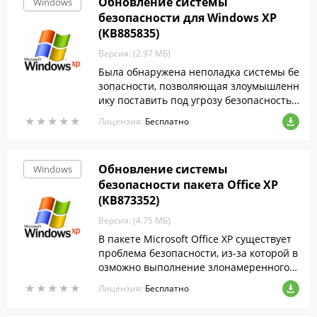
Обновление системы
Windows
рпорацией Майкрософт.
безопасности для Windows XP
(KB885835)
Версия: (2.97 МБ)
Была обнаружена неполадка системы бе
зопасности, позволяющая злоумышленн
ику поставить под угрозу безопасность к
омпьютера с системой Microsoft Window
★
★
★
★
★
★
★
★
★
★
Лицензия:
Бесплатно
s и получить возможность управления и
м. Чтобы защитить компьютер, установ
ите данное обновление, выпущенное ко
Обновление системы
Windows
рпорацией Майкрософт.
безопасности пакета Office XP
(KB873352)
Версия: (4.75 МБ)
В пакете Microsoft Office XP существует
проблема безопасности, из-за которой в
озможно выполнение злонамеренного к
ода при открытии хранящихся на веб-уз
★
★
★
★
★
★
★
★
★
★
Лицензия:
Бесплатно
ле документов Office. Это обновление ус
траняет указанную проблему.