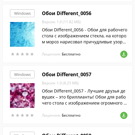
ятого вверх большого пальца ладони.
Обои Different_0056
Windows
Версия: 1.0 (11.82 МБ)
Обои Different_0056 - Обои для рабочего
стола с изображением стекла, на которо
м мороз нарисовал причудливые узоры.
Просто диву даешься, как природа умуд
★
★
★
★
★
★
★
★
★
★
ряется так собирать кристаллическую р
Лицензия:
Бесплатно
ешетку воды, что ни один узор не повто
ряется. Слава Богу, такие обои теперь н
адо сменить до следующей зимы. Весна
Обои Different_0057
Windows
на дворе!
Версия: 1.0 (8.25 МБ)
Обои Different_0057 - Лучшие друзья де
вушек – это бриллианты! Обои для рабо
чего стола с изображением огромного к
оличества ограненных кристаллов. Неп
★
★
★
★
★
★
★
★
★
★
ередаваемая красота правильной геоме
Лицензия:
Бесплатно
трической формы.