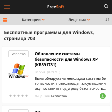
Категории
Лицензия
Бесплатные программы для Windows,
страница 703
Обновление системы
Windows
безопасности для Windows XP
(KB891781)
Версия: (0.39 МБ)
Была обнаружена неполадка системы бе
зопасности, позволяющая злоумышленн
ику поставить под угрозу безопасность к
омпьютера с системой Microsoft Window
★
★
★
★
★
★
★
★
★
★
Лицензия:
Бесплатно
s и получить возможность управления и
м. Чтобы защитить компьютер, установ
ите данное обновление, выпущенное ко