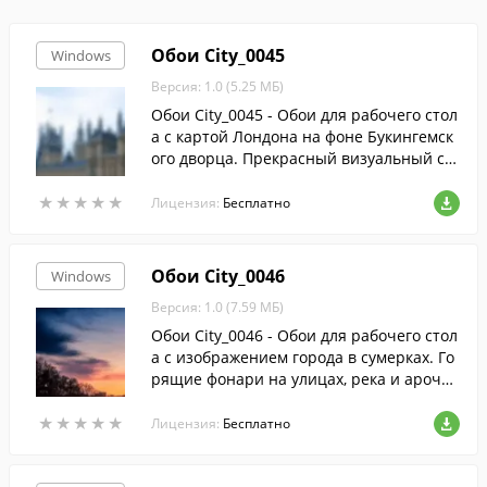
Обои City_0045
Windows
Версия: 1.0 (5.25 МБ)
Обои City_0045 - Обои для рабочего стол
а с картой Лондона на фоне Букингемск
ого дворца. Прекрасный визуальный ст
имул для тех, кто еще не был в Англии, н
★
★
★
★
★
★
★
★
★
★
о хочет там побывать. Обои постоянно б
Лицензия:
Бесплатно
удут подстегивать человека, сидящего з
а компьютером работать с более высоко
й эффективностью.
Обои City_0046
Windows
Версия: 1.0 (7.59 МБ)
Обои City_0046 - Обои для рабочего стол
а с изображением города в сумерках. Го
рящие фонари на улицах, река и арочн
ые мосты. Так и хочется поехать туда, чт
★
★
★
★
★
★
★
★
★
★
обы увидеть это своими глазами.
Лицензия:
Бесплатно