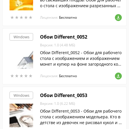
о стола с изображением разрезанных со
чных апельсинов! Яркие оранжевые пло
★
★
★
★
★
★
★
★
★
★
ды, которые как бы говорят, что скоро л
Лицензия:
Бесплатно
ето, и будет много солнца, моря и апель
синового сока!
Обои Different_0052
Windows
Версия: 1.0 (4.48 МБ)
Обои Different_0052 - Обои для рабочего
стола с изображением и изображением
монет и купюр на фоне загородного кот
теджа. Кто не мечтает о таком? А чтобы
★
★
★
★
★
★
★
★
★
★
стать хозяином своего дома, надо много
Лицензия:
Бесплатно
учиться и работать. Чтобы доход был бо
льшим и постоянным.
Обои Different_0053
Windows
Версия: 1.0 (6.22 МБ)
Обои Different_0053 - Обои для рабочего
стола с изображением модельера. Кто в
детстве из девочек не рисовал кукол и о
дежду к ним? Все рисовали без исключе