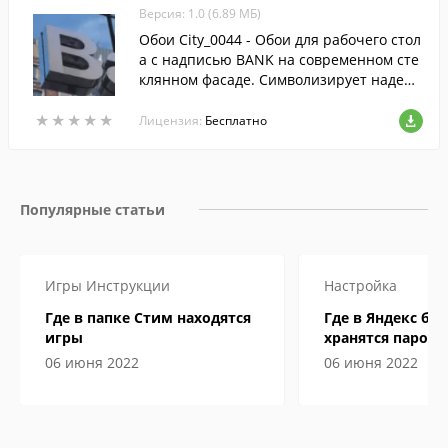
Версия: 1.0 (6.89 МБ)
Обои City_0044 - Обои для рабочего стол
а с надписью BANK на современном сте
клянном фасаде. Символизирует надежн
ость и монументальность. Как говоритс
★
★
★
★
★
★
★
★
★
★
я: «надежно, как в банке».
Лицензия:
Бесплатно
Популярные статьи
Игры
Инструкции
Настройка
Где в папке Стим находятся
Где в Яндекс бр
игры
хранятся пароли
06 июня 2022
06 июня 2022